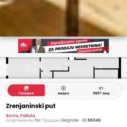
collections
play_circle_outline
360
Галерея
видео
360° вид
Zrenjaninski put
Borča
,
Palilula
Апартаменты for Продажа
Belgrade
•
ID
55345