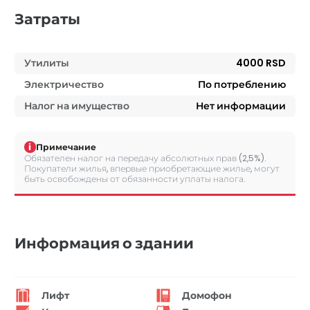
Затраты
Утилиты
4000 RSD
Электричество
По потреблению
Налог на имущество
Нет информации
i
Примечание
Обязателен налог на передачу абсолютных прав (2,5%).
Покупатели жилья, впервые приобретающие жилье, могут
быть освобождены от обязанности уплаты налога.
Информация о здании
Лифт
Домофон