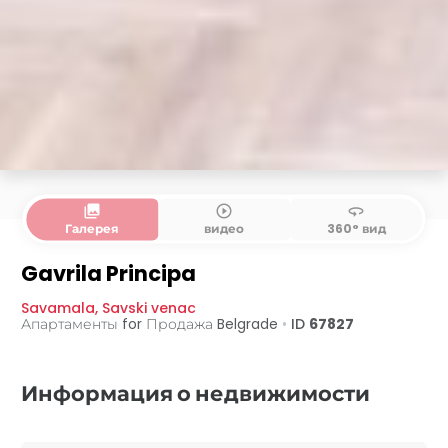
collections
play_circle_outline
360
Галерея
видео
360° вид
Gavrila Principa
Savamala
,
Savski venac
Апартаменты for Продажа
Belgrade
•
ID
67827
Информация о недвижимости