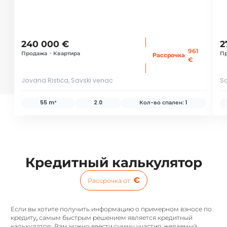
240 000 €
2
961
Продажа
•
Квартира
П
:
Рассрочка
€
Jovana Ristića, Savski venac
Sa
55 m²
2.0
Кол-во спален:
1
Кредитный калькулятор
€
Рассрочка от
:
Если вы хотите получить информацию о примерном взносе по
кредиту, самым быстрым решением является кредитный
калькулятор. Вам нужно ввести сумму участия, желаемый