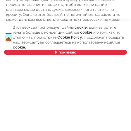
период погашения и проценты, чтобы вы могли одним
щелчком мыши достичь суммы ежемесячного платежа по
кредиту. Однако этот быстрый, но неточный метод расчета не
может дать вам все ответы о кредитных процессах и не может
найти лучшее банковское предложение.
Этот веб-сайт использует файлы cookie. Если вы хотите
узнать больше о концепции файлов cookie и о том, как их
Была ли у вас возможность встретиться со своим
отключить, посмотрите
Cookie Policy
. Продолжая посещать
кредитным консультантом?
наш веб-сайт, вы соглашаетесь на использование файлов
Посетите наш новый веб-сайт и узнайте больше обо всех услугах,
cookie.
связанных с жилищными кредитами, которые мы предлагаем в
одном месте:
Я понимаю
или позвоните по
Кредитный консультант
является вашим личным
+381 11 44 26 002
консультантом, который шаг за шагом проведет вас через
банковский процесс и поможет найти лучшее
Нет в предложении
предложение, соответствующее вашему бюджету и
потребностям. В отличие от кредитного калькулятора, наш
кредитный консультант ответит на все ваши вопросы об
ипотеке и других кредитах.
Имя
Очистить
Фамилия
Очистить