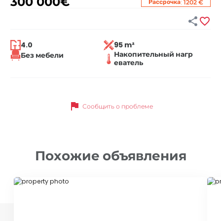
300 000
€
:
Рассрочка
1202 €


4.0
95 m²
Накопительный нагр
Без мебели
еватель
flag
Сообщить о проблеме
Похожие объявления
ID 32432
ID 