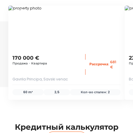
ID 72565
ID 
170 000 €
2
681
Продажа
•
Квартира
П
:
Рассрочка
€
Gavrila Principa, Savski venac
Bo
60 m²
2,5
Кол-во спален:
2
Кредитный калькулятор