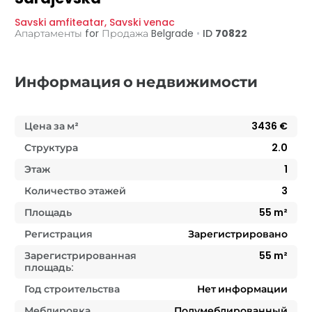
Savski amfiteatar
,
Savski venac
Апартаменты for Продажа
Belgrade
•
ID
70822
Информация о недвижимости
Цена за м²
3436
€
Структура
2.0
Этаж
1
Количество этажей
3
Площадь
55
m²
Регистрация
Зарегистрировано
Зарегистрированная
55
m²
площадь:
Год строительства
Нет информации
Меблировка
Полумеблированный