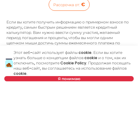
€
Рассрочка от
:
Если вы хотите получить информацию о примерном взносе по
кредиту, самым быстрым решением является кредитный
калькулятор. Вам нужно ввести сумму участия, желаемый
период погашения и проценты, чтобы вы могли одним
щелчком мыши достичь суммы ежемесячного платежа по
кредиту. Однако этот быстрый, но неточный метод расчета не
Этот веб-сайт использует файлы cookie. Если вы хотите
может дать вам все ответы о кредитных процессах и не может
узнать больше о концепции файлов cookie и о том, как их
найти лучшее банковское предложение.
отключить, посмотрите
Cookie Policy
. Продолжая посещать
наш веб-сайт, вы соглашаетесь на использование файлов
Была ли у вас возможность встретиться со своим
cookie.
кредитным консультантом?
Я понимаю
Посетите наш новый веб-сайт и узнайте больше обо всех услугах,
связанных с жилищными кредитами, которые мы предлагаем в
одном месте:
Выберите дату
Очистить
Кредитный консультант
является вашим личным
Выберите время
Очистить
консультантом, который шаг за шагом проведет вас через
банковский процесс и поможет найти лучшее
предложение, соответствующее вашему бюджету и
потребностям. В отличие от кредитного калькулятора, наш
Расписание просмотра
кредитный консультант ответит на все ваши вопросы об
или позвоните по
ипотеке и других кредитах.