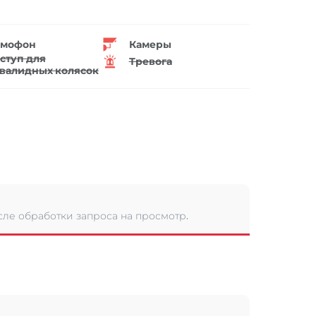
мофон
Камеры
ступ для
Тревога
валидных колясок
сле обработки запроса на просмотр.