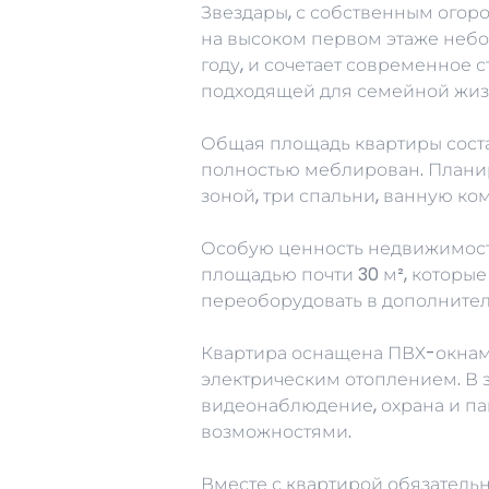
Звездары, с собственным ого
на высоком первом этаже небо
году, и сочетает современное 
подходящей для семейной жиз
Общая площадь квартиры соста
полностью меблирован. Плани
зоной, три спальни, ванную ко
Особую ценность недвижимост
площадью почти 30 м², которы
переоборудовать в дополните
Квартира оснащена ПВХ-окна
электрическим отоплением. В з
видеонаблюдение, охрана и п
возможностями.
Вместе с квартирой обязатель