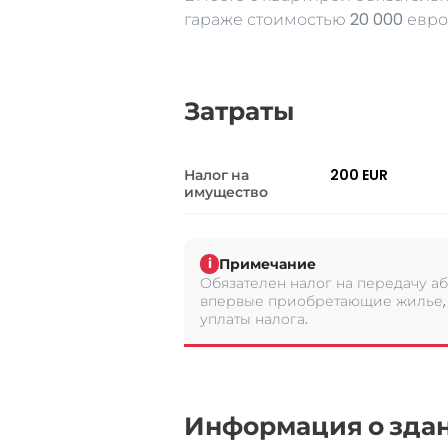
гараже стоимостью 20 000 евро
Затраты
Налог на
200 EUR
имущество
Примечание
i
Обязателен налог на передачу аб
впервые приобретающие жилье, 
уплаты налога.
Информация о зда