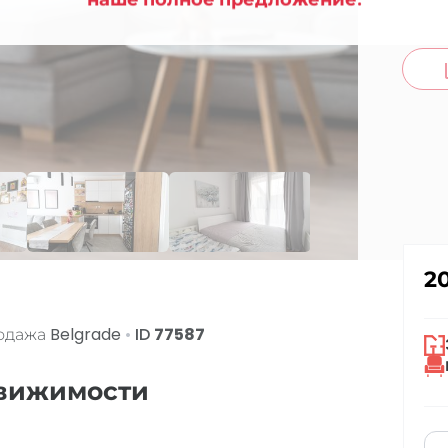
co
2
родажа
Belgrade
•
ID
77587
движимости