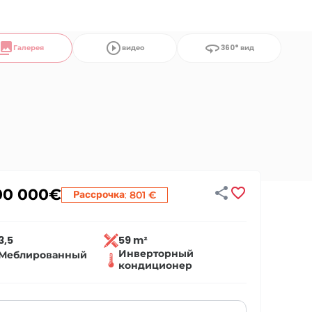
llections
play_circle_outline
360
Галерея
видео
360° вид


00 000
€
:
Рассрочка
801 €
3,5
59 m²
Инверторный
Меблированный
кондиционер