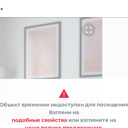
ия


Объект временно недоступен для посещени

Взгляни на
подобные свойства
или взгляните на
наше полное предложение.