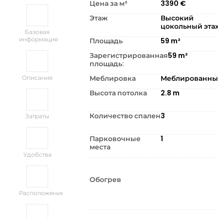
Цена за м²
3390
€
Этаж
Высокий
цокольный эта
Базовая
информация
Площадь
59
m²
Зарегистрированная
59
m²
площадь:
Меблировка
Меблированн
Описание
Высота потолка
2.8
m
Количество спален
3
Затраты
Парковочные
1
места
Удобства
Обогрев
Расположение