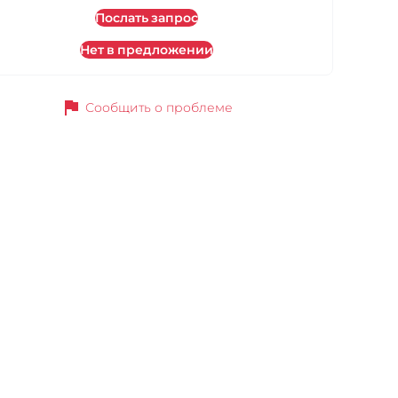
Послать запрос
Нет в предложении
flag
Сообщить о проблеме