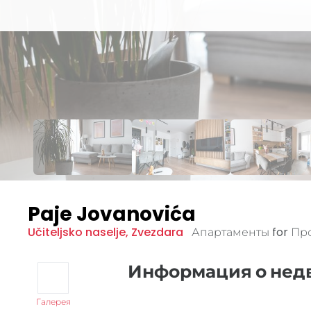
Paje Jovanovića
Učiteljsko naselje
,
Zvezdara
Апартаменты for П
Информация о не
Галерея