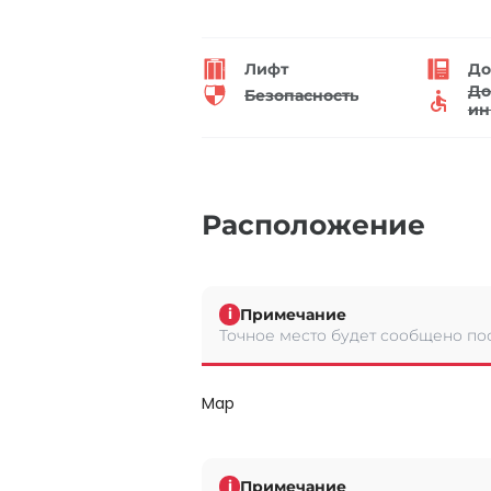
Лифт
До
До
Безопасность
ин
Расположение
Примечание
i
Точное место будет сообщено по
Map
Примечание
i