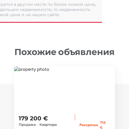
уется в другом месте по более низкой цене,
дельцем недвижимости, то недвижимость
кой цене и на нашем сайте.
Похожие объявления
ID 78743
179 200 €
718
Продажа
•
Квартира
:
Рассрочка
€