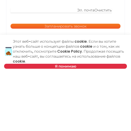
Эл. почта
Очистить
Запланировать звонок
Этот веб-сайт использует файлы cookie. Если вы хотите
Или позвоните по
узнать больше о концепции файлов cookie и о том, как их
+381 11 44 25 000
отключить, посмотрите
Cookie Policy
. Продолжая посещать
наш веб-сайт, вы соглашаетесь на использование файлов
cookie.
Я понимаю
Vukov spomenik
Имя
Очистить
Фамилия
Очистить
Эл. почта
Очистить
Номер телефона
Очистить