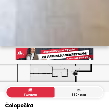
collections
360
Галерея
360° вид
Čelopečka