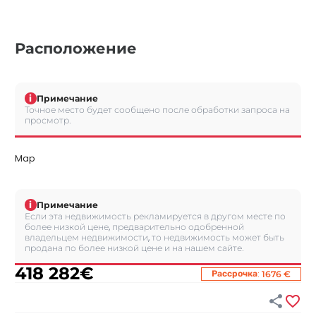
Расположение
i
Примечание
Точное место будет сообщено после обработки запроса на
просмотр.
Map
i
Примечание
Если эта недвижимость рекламируется в другом месте по
более низкой цене, предварительно одобренной
владельцем недвижимости, то недвижимость может быть
продана по более низкой цене и на нашем сайте.
418 282
€
:
Рассрочка
1676 €

