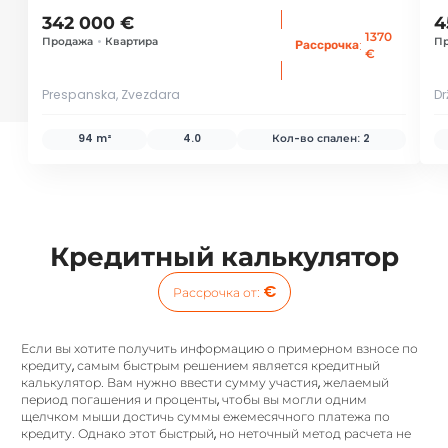
342 000 €
4
1370
Продажа
•
Квартира
П
:
Рассрочка
€
Prespanska, Zvezdara
Dr
94 m²
4.0
Кол-во спален:
2
Кредитный калькулятор
€
Рассрочка от
:
Если вы хотите получить информацию о примерном взносе по
кредиту, самым быстрым решением является кредитный
калькулятор. Вам нужно ввести сумму участия, желаемый
период погашения и проценты, чтобы вы могли одним
щелчком мыши достичь суммы ежемесячного платежа по
кредиту. Однако этот быстрый, но неточный метод расчета не