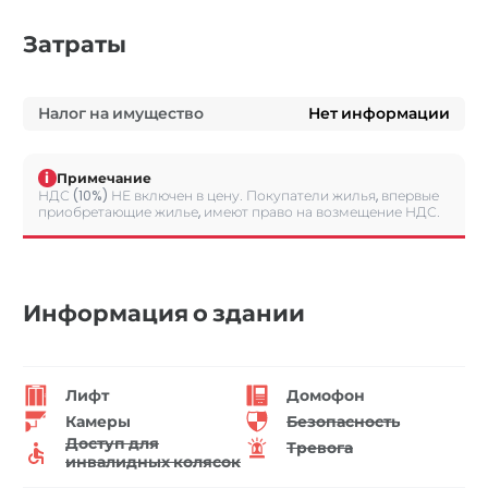
Затраты
Налог на имущество
Нет информации
i
Примечание
НДС (10%) НЕ включен в цену. Покупатели жилья, впервые
приобретающие жилье, имеют право на возмещение НДС.
Информация о здании
Лифт
Домофон
Камеры
Безопасность
Доступ для
Тревога
инвалидных колясок