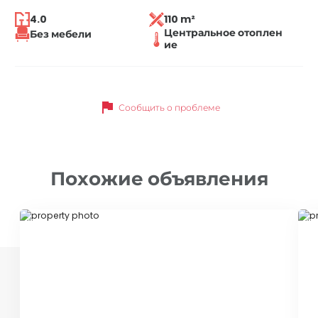
4.0
110 m²
Центральное отоплен
Без мебели
ие
flag
Сообщить о проблеме
Похожие объявления
ID 78063
ID