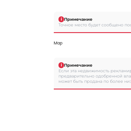
Примечание
i
Точное место будет сообщено по
Map
Примечание
i
Если эта недвижимость рекламир
предварительно одобренной вла
может быть продана по более низ