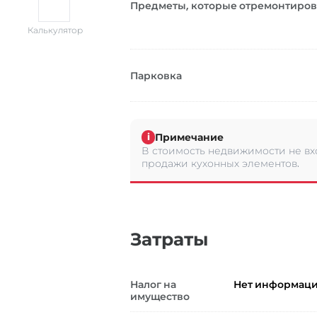
Предметы, которые отремонтиро
Калькулятор
Парковка
Примечание
i
В стоимость недвижимости не вх
продажи кухонных элементов.
Затраты
Налог на
Нет информац
имущество