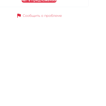
Нет в предложении
flag
Сообщить о проблеме