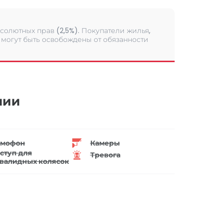
солютных прав (2,5%). Покупатели жилья,
могут быть освобождены от обязанности
нии
мофон
Камеры
ступ для
Тревога
валидных колясок