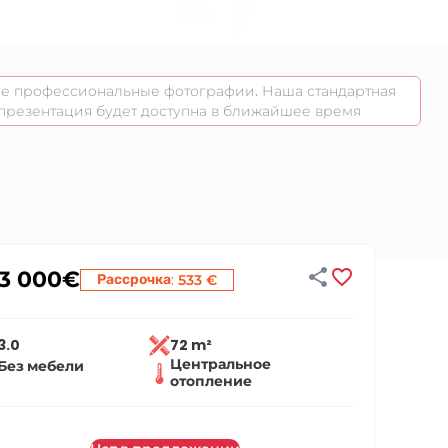
не профессиональные фотографии. Наша стандартная
презентация будет доступна в ближайшее время


33 000
€
:
Рассрочка
533 €
3.0
72 m²
Центральное
Без мебели
отопление