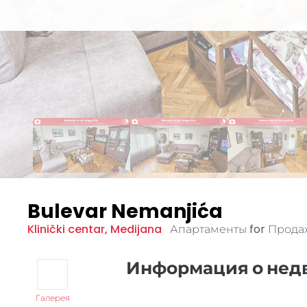
Bulevar Nemanjića
Klinički centar
,
Medijana
Апартаменты for Прод
Информация о не
Галерея