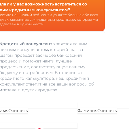
ла ли у вас возможность встретиться со
оим кредитным консультантом?
сетите наш новый веб-сайт и узнайте больше обо всех
лугах, связанных с жилищными кредитами, которые мы
едлагаем в одном месте:
Кредитный консультант
является вашим
личным консультантом, который шаг за
шагом проведет вас через банковский
процесс и поможет найти лучшее
предложение, соответствующее вашему
бюджету и потребностям. В отличие от
кредитного калькулятора, наш кредитный
консультант ответит на все ваши вопросы об
ипотеке и других кредитах.
Имя
Очистить
Фамилия
Очистить