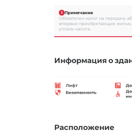
Примечание
i
Обязателен налог на передачу аб
впервые приобретающие жилье, 
уплаты налога.
Информация о зда
Лифт
До
До
Безопасность
ин
Расположение