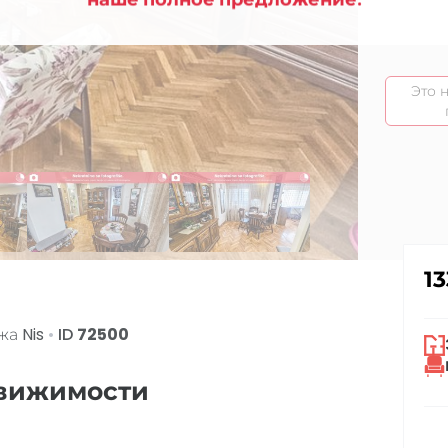
Это 
1
ажа
Nis
•
ID
72500
движимости