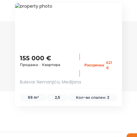
ID 51982
155 000 €
621
Продажа
•
Квартира
:
Рассрочка
€
Bulevar Nemanjića, Medijana
69 m²
2,5
Кол-во спален:
2