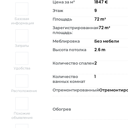
Цена за м²
1847
€
Этаж
9
Площадь
72
m²
Базовая
информация
Зарегистрированная
72
m²
площадь:
Меблировка
Без мебели
Затраты
Высота потолка
2.6
m
Количество спален
2
Удобства
Количество
1
ванных комнат
Отремонтированный
Отремонтир
Расположение
Обогрев
Похожие
объявления