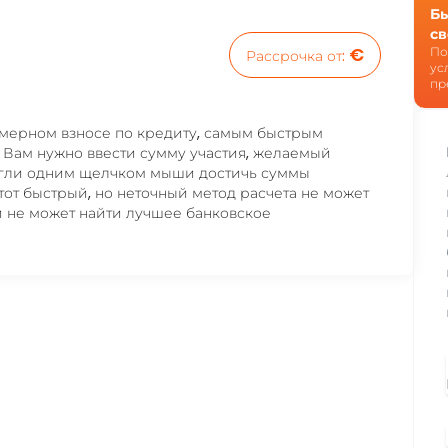
Бы
св
€
По
Рассрочка от
:
ус
пр
мерном взносе по кредиту, самым быстрым
 Вам нужно ввести сумму участия, желаемый
огли одним щелчком мыши достичь суммы
тот быстрый, но неточный метод расчета не может
 и не может найти лучшее банковское