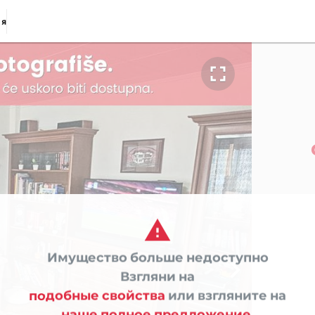
ия


Имущество больше недоступно

Взгляни на
подобные свойства
или взгляните на
наше полное предложение.