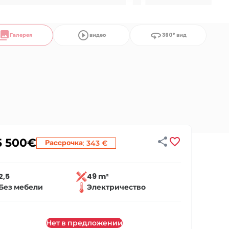
llections
play_circle_outline
360
Галерея
видео
360° вид


5 500
€
:
Рассрочка
343 €
2,5
49 m²
Без мебели
Электричество
Нет в предложении