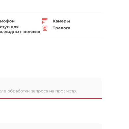
мофон
Камеры
ступ для
Тревога
валидных колясок
сле обработки запроса на просмотр.