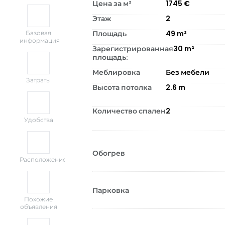
Цена за м²
1745
€
Этаж
2
Площадь
49
m²
Базовая
информация
Зарегистрированная
30
m²
площадь:
Меблировка
Без мебели
Затраты
Высота потолка
2.6
m
Количество спален
2
Удобства
Обогрев
Расположение
Парковка
Похожие
объявления