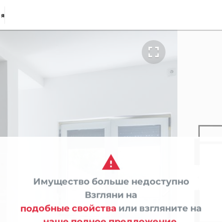
ия


Имущество больше недоступно

Взгляни на
подобные свойства
или взгляните на
наше полное предложение.