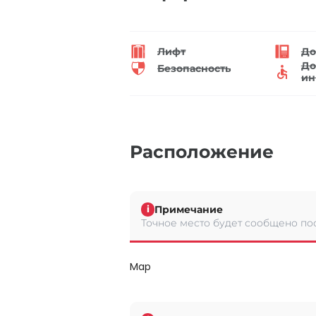
Лифт
До
До
Безопасность
ин
Расположение
Примечание
i
Точное место будет сообщено по
Map