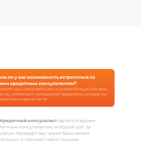
ла ли у вас возможность встретиться со
оим кредитным консультантом?
сетите наш новый веб-сайт и узнайте больше обо всех
лугах, связанных с жилищными кредитами, которые мы
едлагаем в одном месте:
Кредитный консультант
является вашим
личным консультантом, который шаг за
шагом проведет вас через банковский
процесс и поможет найти лучшее