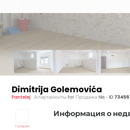
Dimitrija Golemovića
Pantelej
Апартаменты for Продажа
Nis
•
ID
73456
Информация о не
Галерея