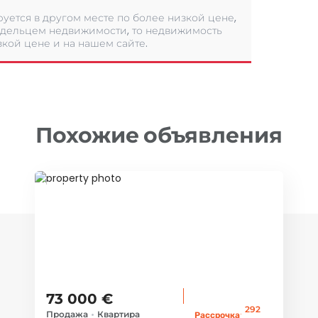
уется в другом месте по более низкой цене,
дельцем недвижимости, то недвижимость
кой цене и на нашем сайте.
Похожие объявления
ID 72856
73 000 €
292
Продажа
•
Квартира
:
Рассрочка