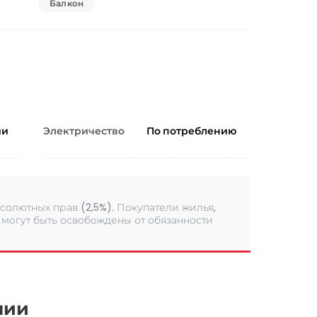
Балкон
ии
Электричество
По потреблению
солютных прав (2,5%). Покупатели жилья,
могут быть освобождены от обязанности
нии