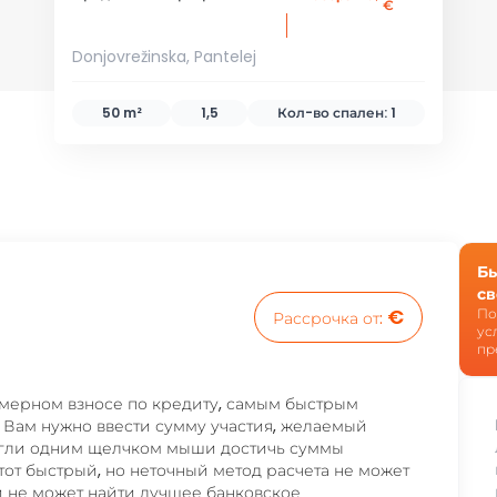
€
Donjovrežinska, Pantelej
50 m²
1,5
Кол-во спален:
1
Бы
св
€
По
Рассрочка от
:
ус
пр
мерном взносе по кредиту, самым быстрым
 Вам нужно ввести сумму участия, желаемый
огли одним щелчком мыши достичь суммы
тот быстрый, но неточный метод расчета не может
 и не может найти лучшее банковское