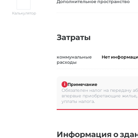
Дополнительное пространство
Калькулятор
Затраты
коммунальные
Нет информац
расходы
Примечание
i
Обязателен налог на передачу аб
впервые приобретающие жилье, 
уплаты налога.
Информация о зда