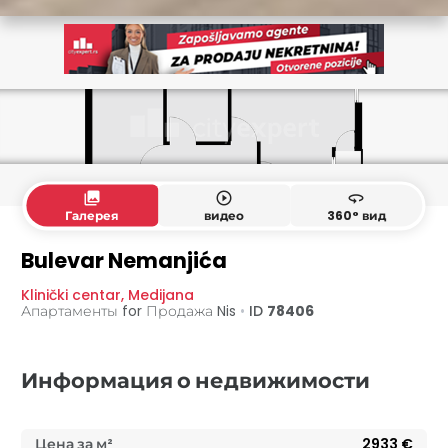
collections
play_circle_outline
360
Галерея
видео
360° вид
Bulevar Nemanjića
Klinički centar
,
Medijana
Апартаменты for Продажа
Nis
•
ID
78406
Информация о недвижимости
Цена за м²
2933
€