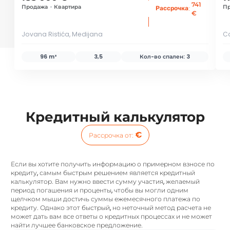
741
Продажа
•
Квартира
П
:
Рассрочка
€
Jovana Ristića, Medijana
C
96 m²
3,5
Кол-во спален:
3
Кредитный калькулятор
€
Рассрочка от
:
Если вы хотите получить информацию о примерном взносе по
кредиту, самым быстрым решением является кредитный
калькулятор. Вам нужно ввести сумму участия, желаемый
период погашения и проценты, чтобы вы могли одним
щелчком мыши достичь суммы ежемесячного платежа по
кредиту. Однако этот быстрый, но неточный метод расчета не
может дать вам все ответы о кредитных процессах и не может
найти лучшее банковское предложение.