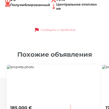
Центральное отоплен
Полумеблированный
ие
flag
Сообщить о проблеме
Похожие объявления
ID 53331
ID
185 000 €
1