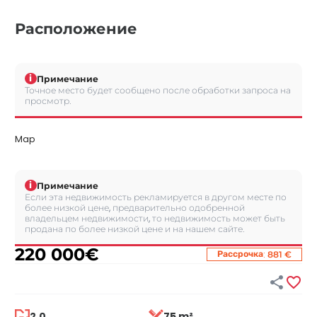
Расположение
i
Примечание
Точное место будет сообщено после обработки запроса на
просмотр.
Map
i
Примечание
Если эта недвижимость рекламируется в другом месте по
более низкой цене, предварительно одобренной
владельцем недвижимости, то недвижимость может быть
продана по более низкой цене и на нашем сайте.
220 000
€
:
Рассрочка
881 €


2.0
75 m²