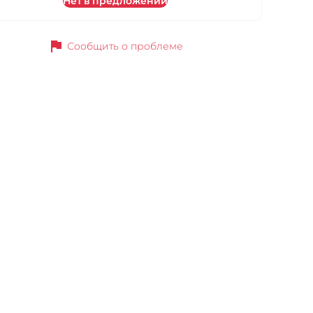
Нет в предложении
flag
Сообщить о проблеме