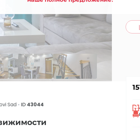
co
15
ovi Sad
•
ID
43044
движимости