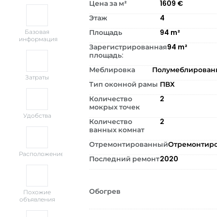
Цена за м²
1609
€
Этаж
4
Площадь
94
m²
Базовая
информация
Зарегистрированная
94
m²
площадь:
Меблировка
Полумеблирова
Затраты
Тип оконной рамы
ПВХ
Количество
2
мокрых точек
Удобства
Количество
2
ванных комнат
Отремонтированный
Отремонтир
Расположение
Последний ремонт
2020
Обогрев
Похожие
объявления