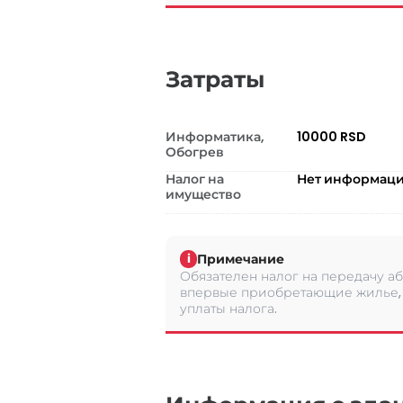
Затраты
Информатика,
10000 RSD
Обогрев
Налог на
Нет информац
имущество
Примечание
i
Обязателен налог на передачу аб
впервые приобретающие жилье, 
уплаты налога.