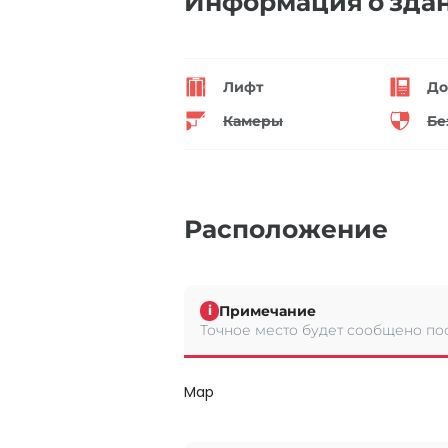
Информация о зда
Лифт
До
Камеры
Бе
Расположение
Примечание
i
Точное место будет сообщено по
Map