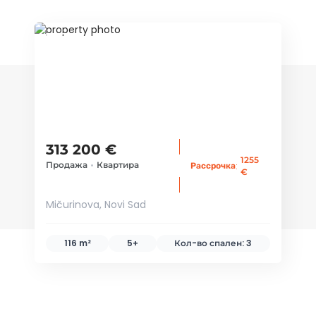
ID 70309
313 200 €
1255
Продажа
•
Квартира
:
Рассрочка
€
Mičurinova, Novi Sad
116 m²
5+
Кол-во спален:
3