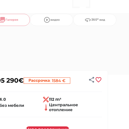
llections
play_circle_outline
360
Галерея
видео
360° вид


95 290
€
:
Рассрочка
1584 €
4.0
112 m²
Центральное
Без мебели
отопление