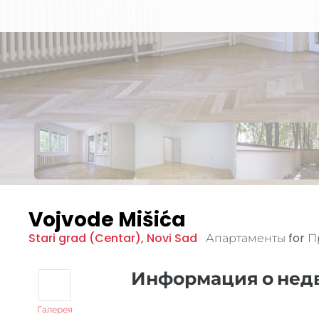
Vojvode Mišića
Stari grad (Centar)
,
Novi Sad
Апартаменты for 
Информация о не
Галерея