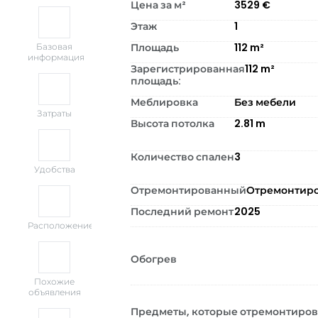
Цена за м²
3529
€
Этаж
1
Площадь
112
m²
Базовая
информация
Зарегистрированная
112
m²
площадь:
Меблировка
Без мебели
Затраты
Высота потолка
2.81
m
Количество спален
3
Удобства
Отремонтированный
Отремонтир
Последний ремонт
2025
Расположение
Обогрев
Похожие
объявления
Предметы, которые отремонтиро