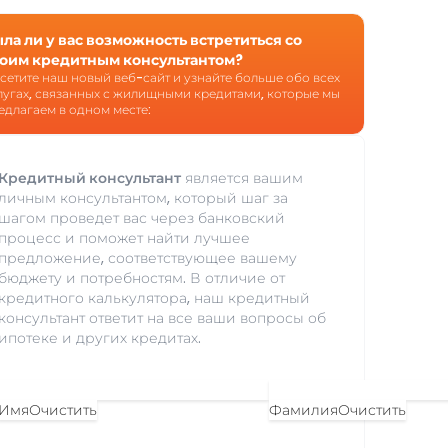
ла ли у вас возможность встретиться со
оим кредитным консультантом?
сетите наш новый веб-сайт и узнайте больше обо всех
лугах, связанных с жилищными кредитами, которые мы
едлагаем в одном месте:
Кредитный консультант
является вашим
личным консультантом, который шаг за
шагом проведет вас через банковский
процесс и поможет найти лучшее
предложение, соответствующее вашему
бюджету и потребностям. В отличие от
кредитного калькулятора, наш кредитный
консультант ответит на все ваши вопросы об
ипотеке и других кредитах.
Имя
Очистить
Фамилия
Очистить