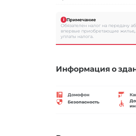
Примечание
i
Обязателен налог на передачу аб
впервые приобретающие жилье, 
уплаты налога.
Информация о зда
Домофон
Ка
До
Безопасность
ин