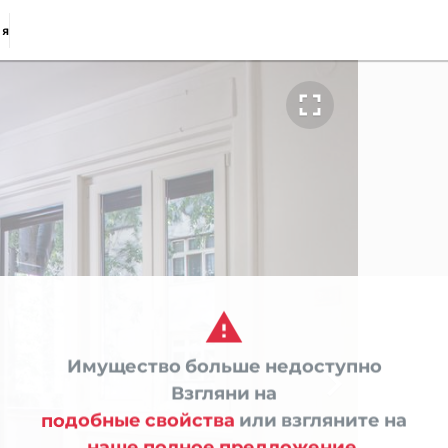
ия


Имущество больше недоступно

Взгляни на
подобные свойства
или взгляните на
наше полное предложение.