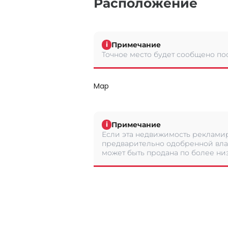
Расположение
Примечание
i
Точное место будет сообщено по
Map
Примечание
i
Если эта недвижимость рекламир
предварительно одобренной вла
может быть продана по более низ