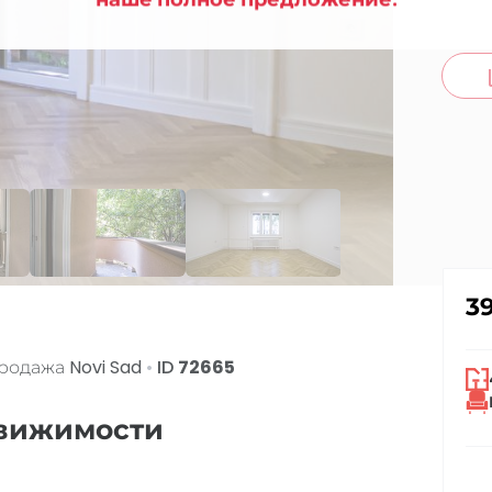
co
3
Продажа
Novi Sad
•
ID
72665
движимости