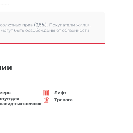
солютных прав (2,5%). Покупатели жилья,
могут быть освобождены от обязанности
нии
меры
Лифт
ступ для
Тревога
валидных колясок