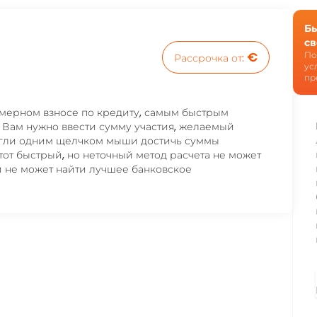
Бы
св
€
По
Рассрочка от
:
ус
пр
мерном взносе по кредиту, самым быстрым
 Вам нужно ввести сумму участия, желаемый
огли одним щелчком мыши достичь суммы
тот быстрый, но неточный метод расчета не может
 и не может найти лучшее банковское