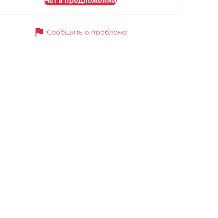
Нет в предложении
flag
Сообщить о проблеме