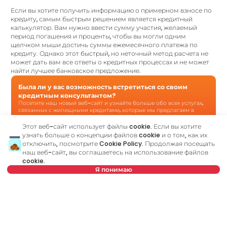
Если вы хотите получить информацию о примерном взносе по
кредиту, самым быстрым решением является кредитный
калькулятор. Вам нужно ввести сумму участия, желаемый
период погашения и проценты, чтобы вы могли одним
щелчком мыши достичь суммы ежемесячного платежа по
кредиту. Однако этот быстрый, но неточный метод расчета не
может дать вам все ответы о кредитных процессах и не может
найти лучшее банковское предложение.
Была ли у вас возможность встретиться со своим
кредитным консультантом?
Посетите наш новый веб-сайт и узнайте больше обо всех услугах,
связанных с жилищными кредитами, которые мы предлагаем в
одном месте:
Этот веб-сайт использует файлы cookie. Если вы хотите
узнать больше о концепции файлов cookie и о том, как их
отключить, посмотрите
Cookie Policy
. Продолжая посещать
Кредитный консультант
является вашим личным
наш веб-сайт, вы соглашаетесь на использование файлов
консультантом, который шаг за шагом проведет вас через
cookie.
банковский процесс и поможет найти лучшее
Я понимаю
предложение, соответствующее вашему бюджету и
потребностям. В отличие от кредитного калькулятора, наш
кредитный консультант ответит на все ваши вопросы об
ипотеке и других кредитах.
Нет в предложении
Имя
Очистить