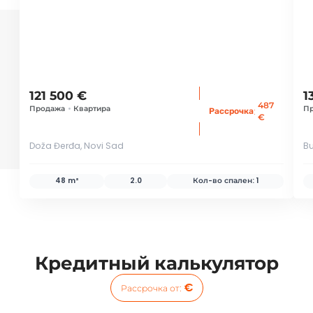
121 500 €
1
487
Продажа
•
Квартира
П
:
Рассрочка
€
Doža Đerđa, Novi Sad
Bu
48 m²
2.0
Кол-во спален:
1
Кредитный калькулятор
€
Рассрочка от
: