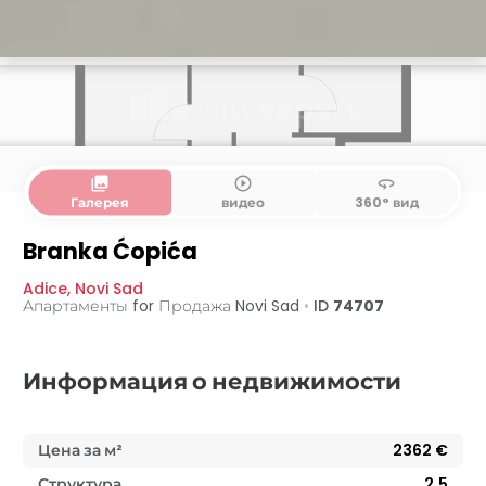
collections
play_circle_outline
360
Галерея
видео
360° вид
Branka Ćopića
Adice
,
Novi Sad
Апартаменты for Продажа
Novi Sad
•
ID
74707
Информация о недвижимости
Цена за м²
2362
€
Структура
2,5