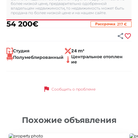
более низкой цене, предварительно одобренной
владельцем недвижимости, то недвижимость может быть
продана по более низкой цене и на нашем сайте.
54 200
€
:
Рассрочка
217 €


Студия
24 m²
Центральное отоплен
Полумеблированный
ие
flag
Сообщить о проблеме
Похожие объявления