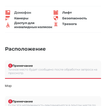
Домофон
Лифт
Камеры
Безопасность
Доступ для
Тревога
инвалидных колясок
Расположение
i
Примечание
Точное место будет сообщено после обработки запроса на
просмотр.
Map
i
Примечание
Если эта недвижимость рекламируется в другом месте по