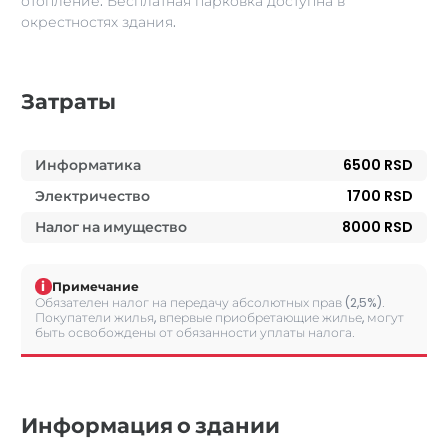
отопление. Бесплатная парковка доступна в
окрестностях здания.
Затраты
Информатика
6500 RSD
Электричество
1700 RSD
Налог на имущество
8000 RSD
i
Примечание
Обязателен налог на передачу абсолютных прав (2,5%).
Покупатели жилья, впервые приобретающие жилье, могут
быть освобождены от обязанности уплаты налога.
Информация о здании