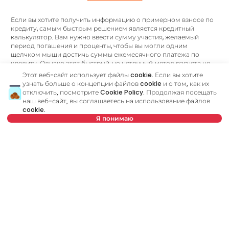
Если вы хотите получить информацию о примерном взносе по
кредиту, самым быстрым решением является кредитный
калькулятор. Вам нужно ввести сумму участия, желаемый
период погашения и проценты, чтобы вы могли одним
щелчком мыши достичь суммы ежемесячного платежа по
кредиту. Однако этот быстрый, но неточный метод расчета не
может дать вам все ответы о кредитных процессах и не может
Этот веб-сайт использует файлы cookie. Если вы хотите
найти лучшее банковское предложение.
узнать больше о концепции файлов cookie и о том, как их
отключить, посмотрите
Cookie Policy
. Продолжая посещать
Была ли у вас возможность встретиться со своим
наш веб-сайт, вы соглашаетесь на использование файлов
кредитным консультантом?
cookie.
Посетите наш новый веб-сайт и узнайте больше обо всех услугах,
Я понимаю
связанных с жилищными кредитами, которые мы предлагаем в
одном месте:
Нет в предложении
Кредитный консультант
является вашим личным
консультантом, который шаг за шагом проведет вас через
банковский процесс и поможет найти лучшее
предложение, соответствующее вашему бюджету и
потребностям. В отличие от кредитного калькулятора, наш
кредитный консультант ответит на все ваши вопросы об
ипотеке и других кредитах.