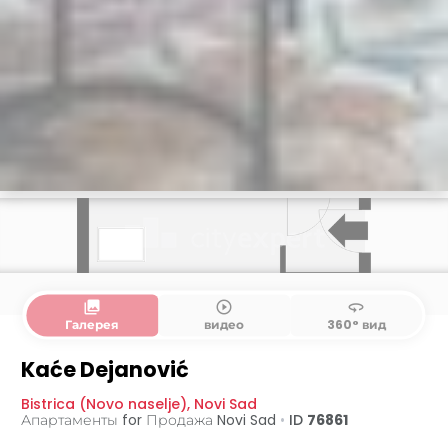
collections
play_circle_outline
360
Галерея
видео
360° вид
Kaće Dejanović
Bistrica (Novo naselje)
,
Novi Sad
Апартаменты for Продажа
Novi Sad
•
ID
76861