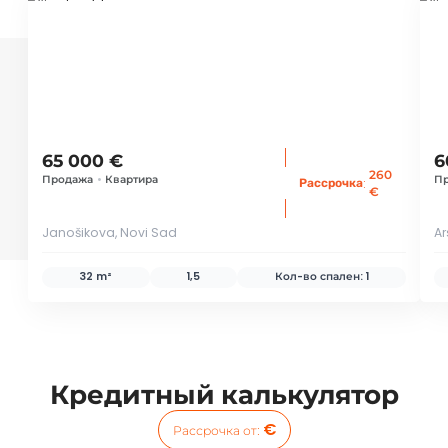
ID 79205
ID
65 000 €
6
260
Продажа
•
Квартира
П
:
Рассрочка
€
Janošikova, Novi Sad
Ar
32 m²
1,5
Кол-во спален:
1
Кредитный калькулятор
€
Рассрочка от
: