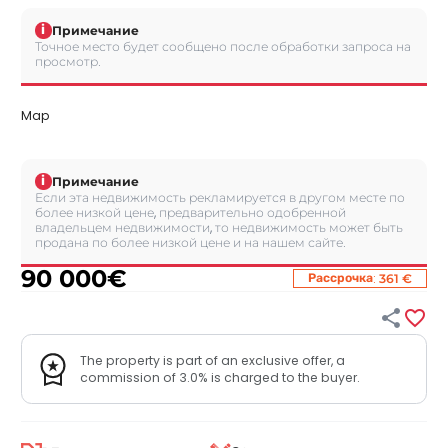
i
Примечание
Точное место будет сообщено после обработки запроса на
просмотр.
Map
i
Примечание
Если эта недвижимость рекламируется в другом месте по
более низкой цене, предварительно одобренной
владельцем недвижимости, то недвижимость может быть
продана по более низкой цене и на нашем сайте.
90 000
€
:
Рассрочка
361 €


The property is part of an exclusive offer, a
commission of 3.0% is charged to the buyer.