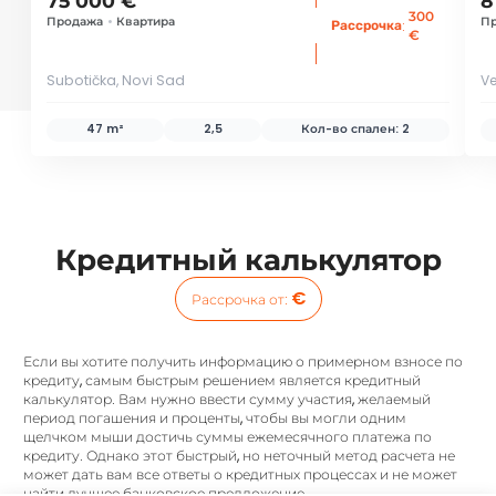
75 000 €
8
300
Продажа
•
Квартира
П
:
Рассрочка
€
Subotička, Novi Sad
Ve
47 m²
2,5
Кол-во спален:
2
Кредитный калькулятор
€
Рассрочка от
:
Если вы хотите получить информацию о примерном взносе по
кредиту, самым быстрым решением является кредитный
калькулятор. Вам нужно ввести сумму участия, желаемый
период погашения и проценты, чтобы вы могли одним
щелчком мыши достичь суммы ежемесячного платежа по
кредиту. Однако этот быстрый, но неточный метод расчета не
может дать вам все ответы о кредитных процессах и не может
найти лучшее банковское предложение.