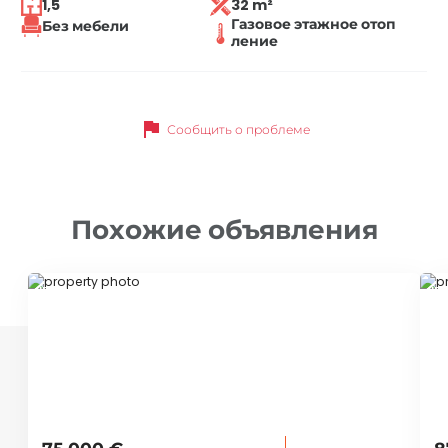
1,5
32 m²
Газовое этажное отоп
Без мебели
ление
flag
Сообщить о проблеме
Похожие объявления
ID 39054
ID 