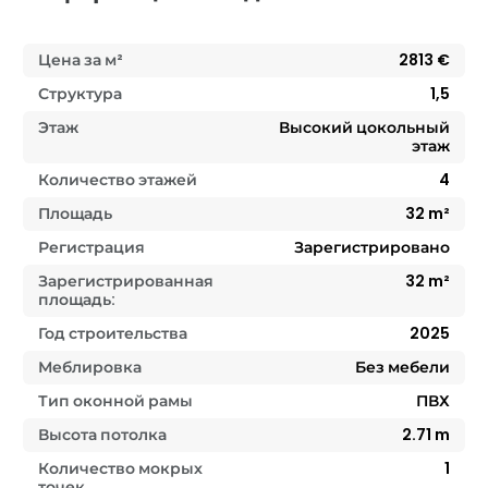
Цена за м²
2813
€
Структура
1,5
Этаж
Высокий цокольный
этаж
Количество этажей
4
Площадь
32
m²
Регистрация
Зарегистрировано
Зарегистрированная
32
m²
площадь:
Год строительства
2025
Меблировка
Без мебели
Тип оконной рамы
ПВХ
Высота потолка
2.71
m
Количество мокрых
1
точек