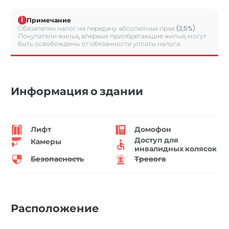
i
Примечание
Обязателен налог на передачу абсолютных прав (2,5%).
Покупатели жилья, впервые приобретающие жилье, могут
быть освобождены от обязанности уплаты налога.
Информация о здании
Лифт
Домофон
Доступ для
Камеры
инвалидных колясок
Безопасность
Тревога
Расположение