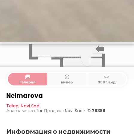
collections
play_circle_outline
360
Галерея
видео
360° вид
Neimarova
Telep
,
Novi Sad
Апартаменты for Продажа
Novi Sad
•
ID
78388
Информация о недвижимости