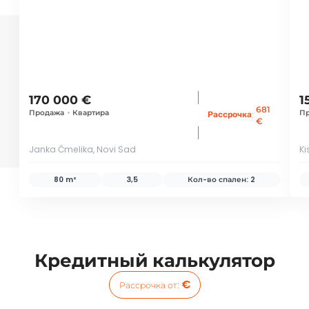
170 000 €
1
681
Продажа
•
Квартира
П
:
Рассрочка
€
Janka Čmelika, Novi Sad
Ki
80 m²
3,5
Кол-во спален:
2
Кредитный калькулятор
€
Рассрочка от
: