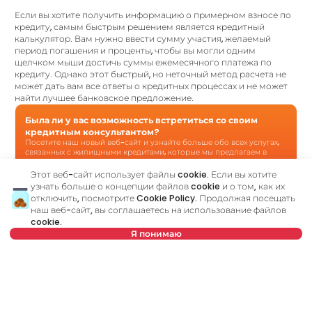
Если вы хотите получить информацию о примерном взносе по
кредиту, самым быстрым решением является кредитный
калькулятор. Вам нужно ввести сумму участия, желаемый
период погашения и проценты, чтобы вы могли одним
щелчком мыши достичь суммы ежемесячного платежа по
кредиту. Однако этот быстрый, но неточный метод расчета не
может дать вам все ответы о кредитных процессах и не может
найти лучшее банковское предложение.
Была ли у вас возможность встретиться со своим
кредитным консультантом?
Посетите наш новый веб-сайт и узнайте больше обо всех услугах,
связанных с жилищными кредитами, которые мы предлагаем в
одном месте:
Этот веб-сайт использует файлы cookie. Если вы хотите
узнать больше о концепции файлов cookie и о том, как их
отключить, посмотрите
Cookie Policy
. Продолжая посещать
Кредитный консультант
является вашим личным
наш веб-сайт, вы соглашаетесь на использование файлов
консультантом, который шаг за шагом проведет вас через
cookie.
банковский процесс и поможет найти лучшее
Я понимаю
предложение, соответствующее вашему бюджету и
потребностям. В отличие от кредитного калькулятора, наш
кредитный консультант ответит на все ваши вопросы об
Выберите дату
Очистить
ипотеке и других кредитах.
Выберите время
Очистить
Имя
Очистить