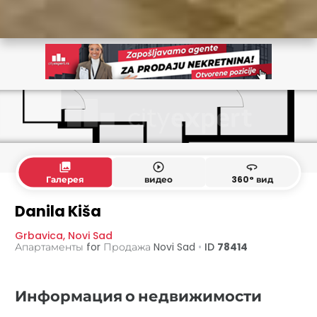
collections
play_circle_outline
360
Галерея
видео
360° вид
Danila Kiša
Grbavica
,
Novi Sad
Апартаменты for Продажа
Novi Sad
•
ID
78414
Информация о недвижимости