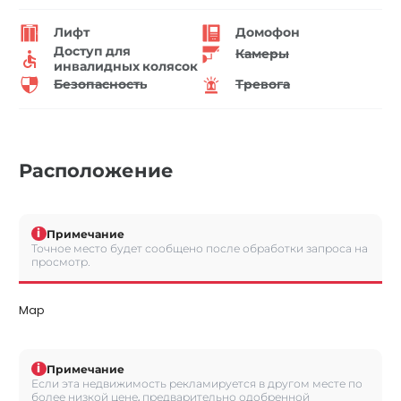
Лифт
Домофон
Доступ для
Камеры
инвалидных колясок
Безопасность
Тревога
Расположение
i
Примечание
Точное место будет сообщено после обработки запроса на
просмотр.
Map
i
Примечание
Если эта недвижимость рекламируется в другом месте по
более низкой цене, предварительно одобренной