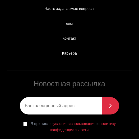
Часто задаваемые вопросы
Блог
Контакт
Карьера
Новостная рассылка
Эл. почта
*
Я принимаю условия использования и
da
Я принимаю
условия использования
и
политику
политику конфиденциальности
*
конфиденциальности