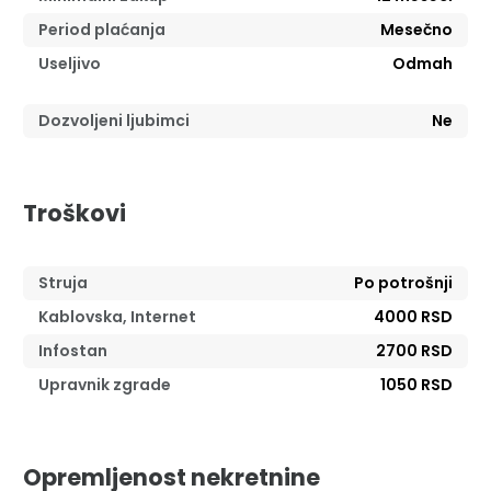
Period plaćanja
Mesečno
Useljivo
Odmah
Dozvoljeni ljubimci
Ne
Troškovi
Struja
Po potrošnji
Kablovska, Internet
4000 RSD
Infostan
2700 RSD
Upravnik zgrade
1050 RSD
Opremljenost nekretnine