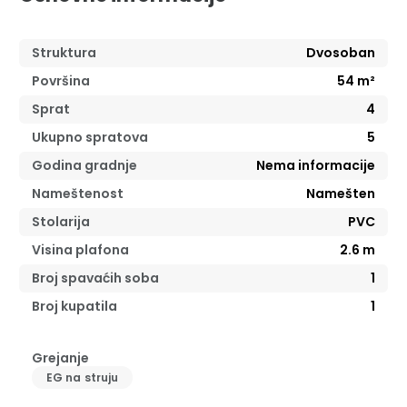
Struktura
Dvosoban
Površina
54
m²
Sprat
4
Ukupno spratova
5
Godina gradnje
Nema informacije
Nameštenost
Namešten
Stolarija
PVC
Visina plafona
2.6
m
Broj spavaćih soba
1
Broj kupatila
1
Grejanje
EG na struju