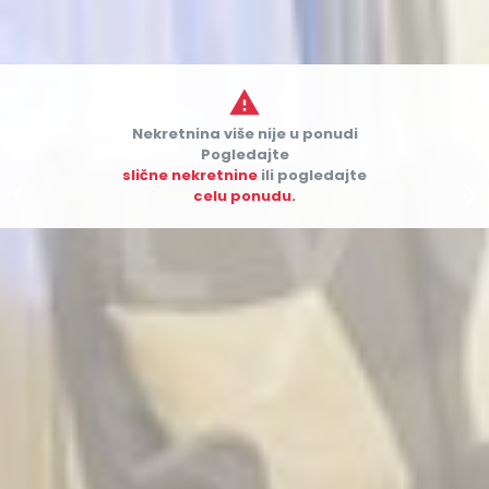

Nekretnina više nije u ponudi
Pogledajte
slične nekretnine
ili pogledajte


celu ponudu.