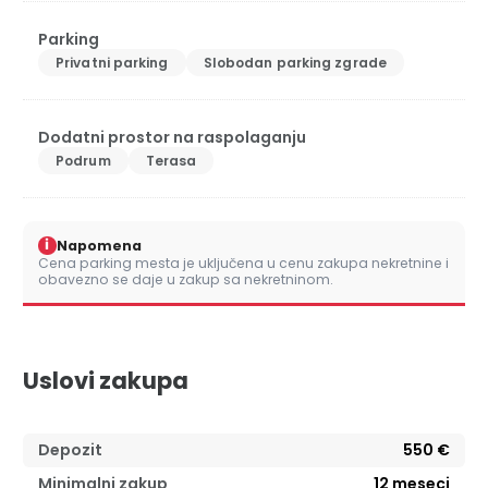
Parking
Privatni parking
Slobodan parking zgrade
Dodatni prostor na raspolaganju
Podrum
Terasa
i
Napomena
Cena parking mesta je uključena u cenu zakupa nekretnine i
obavezno se daje u zakup sa nekretninom.
Uslovi zakupa
Depozit
550 €
Minimalni zakup
12
meseci