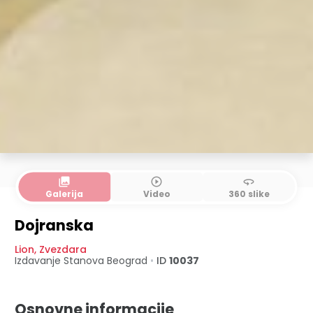
collections
play_circle_outline
360
Galerija
Video
360 slike
Dojranska
Lion
,
Zvezdara
Izdavanje Stanova
Beograd
•
ID
10037
Osnovne informacije