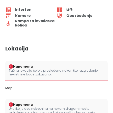
Interfon
Lift
Kamere
Obezbeđenje
Rampa za invalidska
kolica
Lokacija
i
Napomena
Tačna lokacija će biti prosleđena nakon što razgledanje
nekretnine bude zakazano.
Map
i
Napomena
Ukoliko je ova nekretnina na nekom drugom mestu
oglašena sa nižom cenom, koju je prethodno odobrio