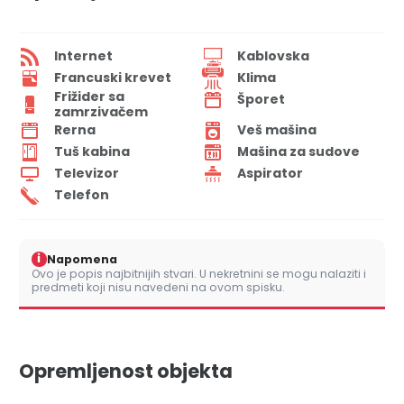
Internet
Kablovska
Francuski krevet
Klima
Frižider sa
Šporet
zamrzivačem
Rerna
Veš mašina
Tuš kabina
Mašina za sudove
Televizor
Aspirator
Telefon
i
Napomena
Ovo je popis najbitnijih stvari. U nekretnini se mogu nalaziti i
predmeti koji nisu navedeni na ovom spisku.
Opremljenost objekta