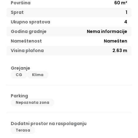
Površina
60
m²
Sprat
1
Ukupno spratova
4
Godina gradnje
Nema informacije
Nameštenost
Namešten
Visina plafona
2.63
m
Grejanje
CG
Klima
Parking
Nepoznata zona
Dodatni prostor na raspolaganju
Terasa