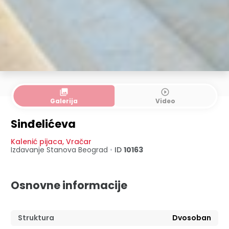
collections
play_circle_outline
Galerija
Video
Sinđelićeva
Kalenić pijaca
,
Vračar
Izdavanje Stanova
Beograd
•
ID
10163
Osnovne informacije
Struktura
Dvosoban