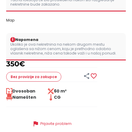
nekretnine bude zakazano.
Map
i
Napomena
Ukoliko je ova nekretnina na nekom drugom mestu
oglašena sa nižom cenom, koju je prethodno odobrio
vlasnik nekretnine, niža cena takođe važi i u našoj ponudi.
350
€


Bez provizije
za zakupce
Dvosoban
60 m²
Namešten
CG
flag
Prijavite problem