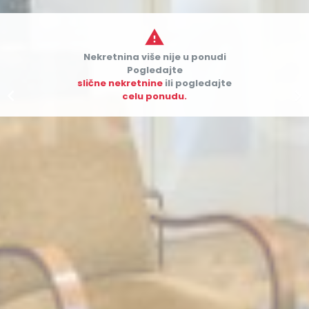

Nekretnina više nije u ponudi
Pogledajte
slične nekretnine
ili pogledajte


celu ponudu.