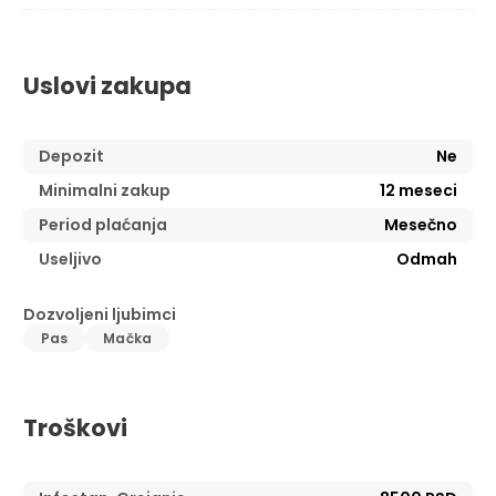
Uslovi zakupa
Depozit
Ne
Minimalni zakup
12
meseci
Period plaćanja
Mesečno
Useljivo
Odmah
Dozvoljeni ljubimci
Pas
Mačka
Troškovi