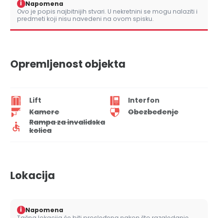
i
Napomena
Ovo je popis najbitnijih stvari. U nekretnini se mogu nalaziti i
predmeti koji nisu navedeni na ovom spisku.
Opremljenost objekta
Lift
Interfon
Kamere
Obezbeđenje
Rampa za invalidska
kolica
Lokacija
i
Napomena
Tačna lokacija će biti prosleđena nakon što razgledanje