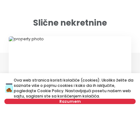
Slične nekretnine
ID 76014
Ova web stranica koristi kolačiće (cookies). Ukoliko želite da
saznate više o pojmu cookies i kako da ih isključite,
400 €
pogledajte
Cookie Policy
. Nastavljajući posetu našem web
sajtu, saglasni ste sa korišćenjem kolačića.
Izdavanje
•
Stan
Razumem
Vilovskog, Vračar
Nije u ponudi
34 m²
Dvosoban
Namešten