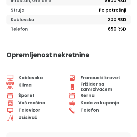
Infostan, Grejanje
8500 RSD
Struja
Po potrošnji
Kablovska
1200 RSD
Telefon
650 RSD
Opremljenost nekretnine
Kablovska
Francuski krevet
Frižider sa
Klima
zamrzivačem
Šporet
Rerna
Veš mašina
Kada za kupanje
Televizor
Telefon
Usisivač