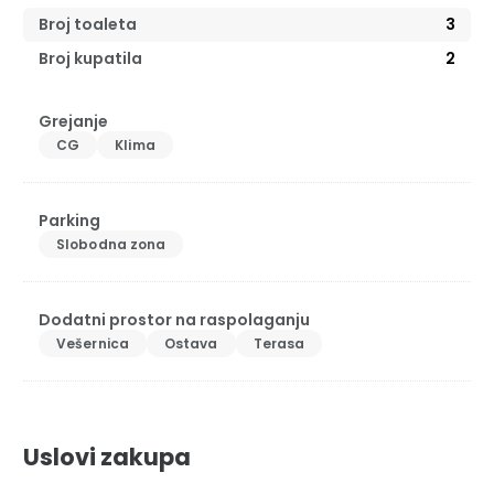
Broj toaleta
3
Broj kupatila
2
Grejanje
CG
Klima
Parking
Slobodna zona
Dodatni prostor na raspolaganju
Vešernica
Ostava
Terasa
Uslovi zakupa