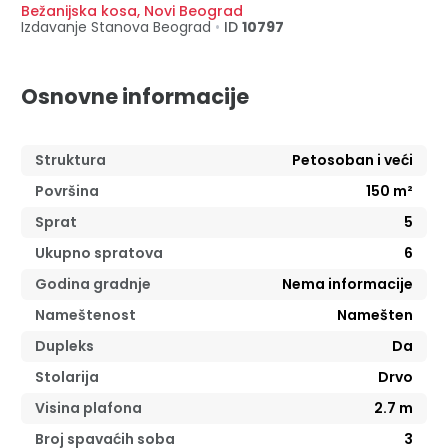
Bežanijska kosa
,
Novi Beograd
Izdavanje Stanova
Beograd
•
ID
10797
Osnovne informacije
Struktura
Petosoban i veći
Površina
150
m²
Sprat
5
Ukupno spratova
6
Godina gradnje
Nema informacije
Nameštenost
Namešten
Dupleks
Da
Stolarija
Drvo
Visina plafona
2.7
m
Broj spavaćih soba
3