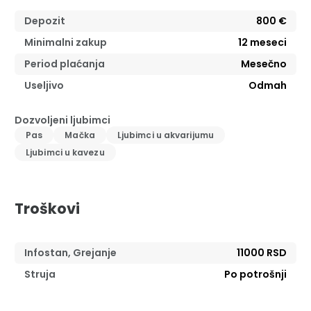
Depozit
800 €
Minimalni zakup
12
meseci
Period plaćanja
Mesečno
Useljivo
Odmah
Dozvoljeni ljubimci
Pas
Mačka
Ljubimci u akvarijumu
Ljubimci u kavezu
Troškovi
Infostan, Grejanje
11000 RSD
Struja
Po potrošnji