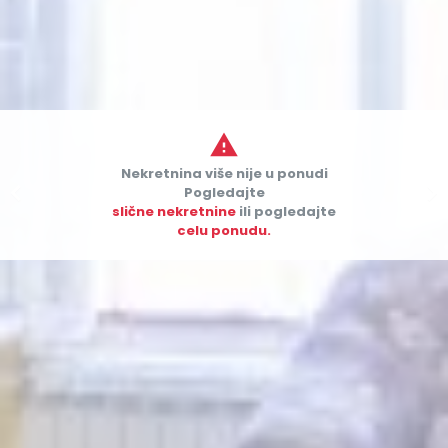

Nekretnina više nije u ponudi


Pogledajte
slične nekretnine
ili pogledajte
celu ponudu.