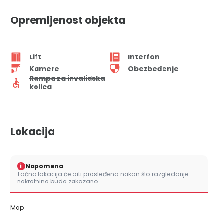
Opremljenost objekta
Lift
Interfon
Kamere
Obezbeđenje
Rampa za invalidska
kolica
Lokacija
i
Napomena
Tačna lokacija će biti prosleđena nakon što razgledanje
nekretnine bude zakazano.
Map