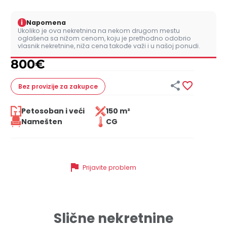
i
Napomena
Ukoliko je ova nekretnina na nekom drugom mestu
oglašena sa nižom cenom, koju je prethodno odobrio
vlasnik nekretnine, niža cena takođe važi i u našoj ponudi.
800
€


Bez provizije
za zakupce
Petosoban i veći
150 m²
Namešten
CG
flag
Prijavite problem
Slične nekretnine