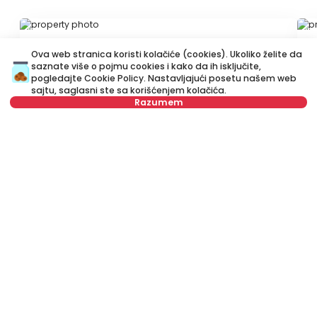
ID 37905
ID
Ova web stranica koristi kolačiće (cookies). Ukoliko želite da
saznate više o pojmu cookies i kako da ih isključite,
pogledajte
Cookie Policy
. Nastavljajući posetu našem web
sajtu, saglasni ste sa korišćenjem kolačića.
Razumem
700 €
7
Nije u ponudi
Izdavanje
•
Stan
Iz
Jurija Gagarina, Novi Beograd
Ga
45 m²
Jednoiposoban
Namešten
Izdavanje stanova Beograd, Srbija, Novi Beograd, Bežanijska kosa,
Vespučijeva: Izdavanje Namešten Petosoban i veći Stan od 150 m²