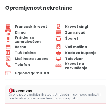
Opremljenost nekretnine
Francuski krevet
Krevet singl
Klima
Zamrzivač
Frižider sa
Šporet
zamrzivačem
Rerna
Veš mašina
Tuš kabina
Kada za kupanje
Mašina za sudove
Televizor
Krevet na
Telefon
razvlačenje
Ugaona garnitura
i
Napomena
Ovo je popis najbitnijih stvari. U nekretnini se mogu nalaziti i
predmeti koji nisu navedeni na ovom spisku.