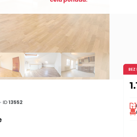
BEZ
1
•
ID
13552
e