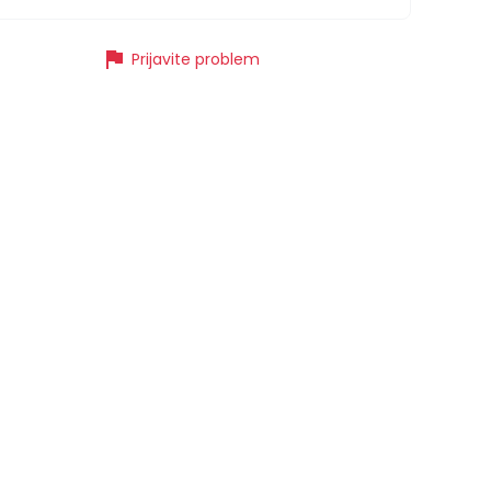
flag
Prijavite problem