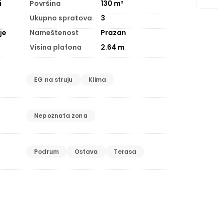
i
Površina
130
m²
Ukupno spratova
3
je
Nameštenost
Prazan
Visina plafona
2.64
m
EG na struju
Klima
Nepoznata zona
Podrum
Ostava
Terasa