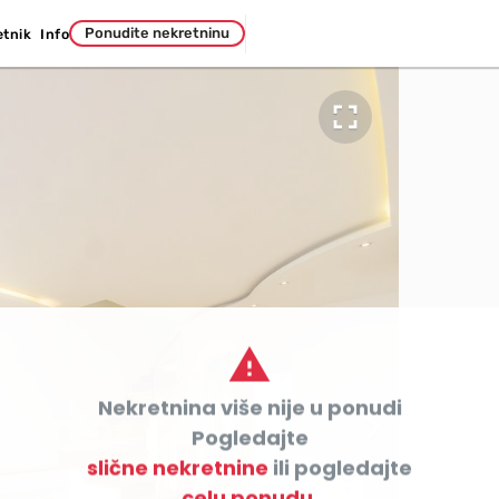
Ponudite nekretninu
etnik
Info


Nekretnina više nije u ponudi

Pogledajte
slične nekretnine
ili pogledajte
celu ponudu.