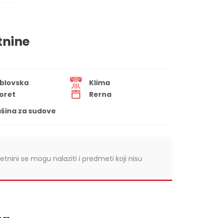
tnine
blovska
Klima
oret
Rerna
šina za sudove
retnini se mogu nalaziti i predmeti koji nisu