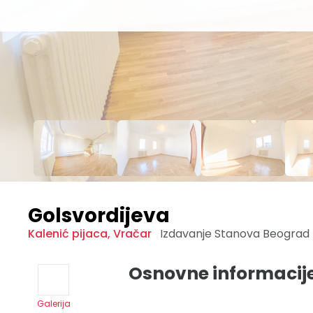
Golsvordijeva
Kalenić pijaca
,
Vračar
Izdavanje Stanova
Beograd
Osnovne informacij
Galerija