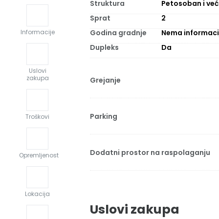
Struktura
Petosoban i već
Sprat
2
Godina gradnje
Nema informaci
Informacije
Dupleks
Da
Uslovi
zakupa
Grejanje
Parking
Troškovi
Dodatni prostor na raspolaganju
Opremljenost
Lokacija
Uslovi zakupa