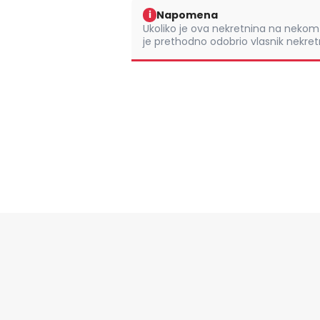
Napomena
i
Ukoliko je ova nekretnina na nek
je prethodno odobrio vlasnik nekretn