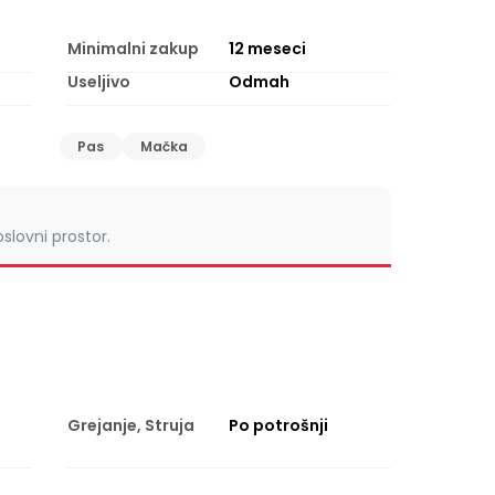
Minimalni zakup
12
meseci
Useljivo
Odmah
Pas
Mačka
slovni prostor.
Grejanje, Struja
Po potrošnji