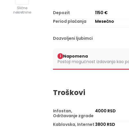
Slične
Depozit
1150 €
nekretnine
Period plaćanja
Mesečno
Dozvoljeni ljubimci
Napomena
i
Postoji mogućnost izdavanja kao po
Troškovi
Infostan,
4000 RSD
Održavanje zgrade
Kablovska, Internet
3800 RSD