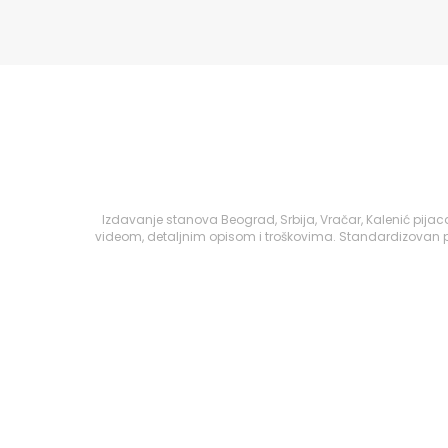
Izdavanje stanova Beograd, Srbija, Vračar, Kalenić pijac
videom, detaljnim opisom i troškovima. Standardizovan pr