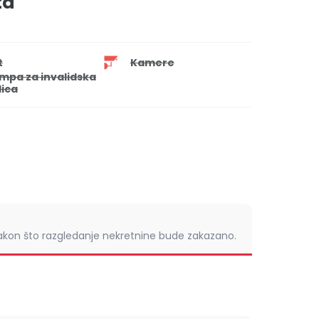
ta
t
Kamere
mpa za invalidska
lica
nakon što razgledanje nekretnine bude zakazano.