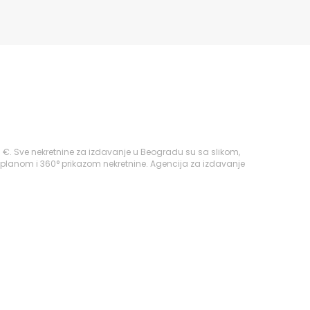
0 €. Sve nekretnine za izdavanje u Beogradu su sa slikom,
 planom i 360° prikazom nekretnine. Agencija za izdavanje