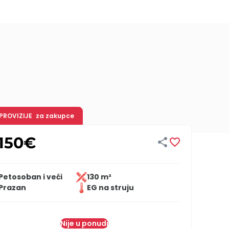
 PROVIZIJE
za zakupce
.150
€


Petosoban i veći
130 m²
Prazan
EG na struju
Nije u ponudi