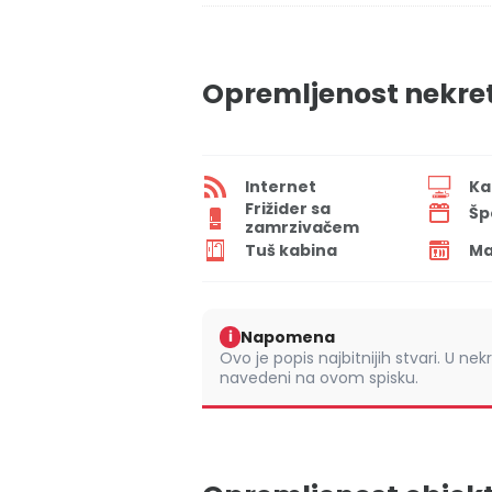
Opremljenost nekre
Internet
Ka
Frižider sa
Šp
zamrzivačem
Tuš kabina
Ma
Napomena
i
Ovo je popis najbitnijih stvari. U nek
navedeni na ovom spisku.