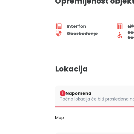
Opremljenost objek
Interfon
Lif
Ra
Obezbeđenje
ko
Lokacija
Napomena
i
Tačna lokacija će biti prosleđena 
Map