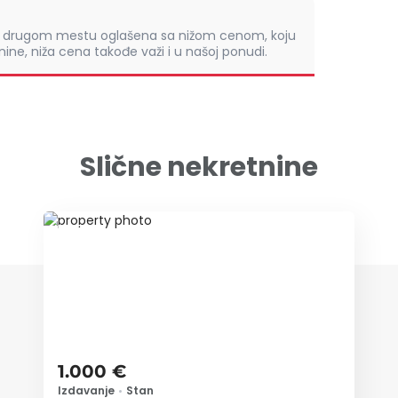
om drugom mestu oglašena sa nižom cenom, koju
ine, niža cena takođe važi i u našoj ponudi.
Slične nekretnine
ID 65737
1.000 €
Izdavanje
•
Stan