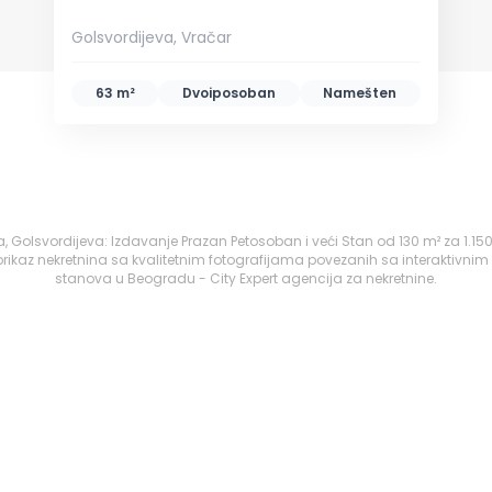
Golsvordijeva, Vračar
63 m²
Dvoiposoban
Namešten
a, Golsvordijeva: Izdavanje Prazan Petosoban i veći Stan od 130 m² za 1.15
ikaz nekretnina sa kvalitetnim fotografijama povezanih sa interaktivnim
stanova u Beogradu - City Expert agencija za nekretnine.