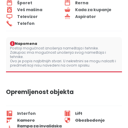
Šporet
Rerna
Veš mašina
Kada za kupanje
Televizor
Aspirator
Telefon
i
Napomena
Postoji mogućnost iznošenja nameštaja i tehnike.
Zakupac ima mogućnost unošenja svog nameštaja i
tehnike.
Ovo je popis najbitnijih stvari. U nekretnini se mogu nalaziti i
predmeti koji nisu navedeni na ovom spisku.
Opremljenost objekta
Interfon
Lift
Kamere
Obezbeđenje
Rampa za invalidska