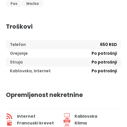
Pas
Mačka
Troškovi
Telefon
650 RSD
Grejanje
Po potrošnji
Struja
Po potrošnji
Kablovska, Internet
Po potrošnji
Opremljenost nekretnine
Internet
Kablovska
Francuski krevet
Klima