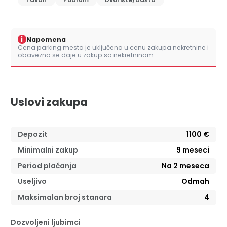
i
Napomena
Cena parking mesta je uključena u cenu zakupa nekretnine i
obavezno se daje u zakup sa nekretninom.
Uslovi zakupa
Depozit
1100 €
Minimalni zakup
9
meseci
Period plaćanja
Na 2 meseca
Useljivo
Odmah
Maksimalan broj stanara
4
Dozvoljeni ljubimci