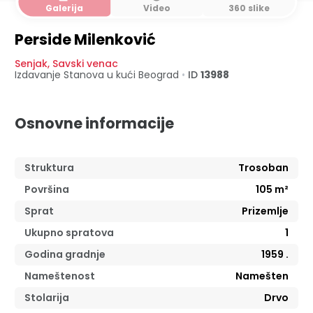
Galerija
Video
360 slike
Perside Milenković
Senjak
,
Savski venac
Izdavanje Stanova u kući
Beograd
•
ID
13988
Osnovne informacije
Struktura
Trosoban
Površina
105
m²
Sprat
Prizemlje
Ukupno spratova
1
Godina gradnje
1959
.
Nameštenost
Namešten
Stolarija
Drvo