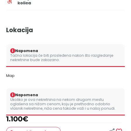
kolica
Lokacija
i
Napomena
Tačna lokacija će biti prosleđena nakon što razgledanje
nekretnine bude zakazano.
Map
i
Napomena
Ukoliko je ova nekretnina na nekom drugom mestu
oglašena sa nižom cenom, koju je prethodno odobrio
vlasnik nekretnine, niža cena takođe važi i u našoj ponudi.
1.100
€