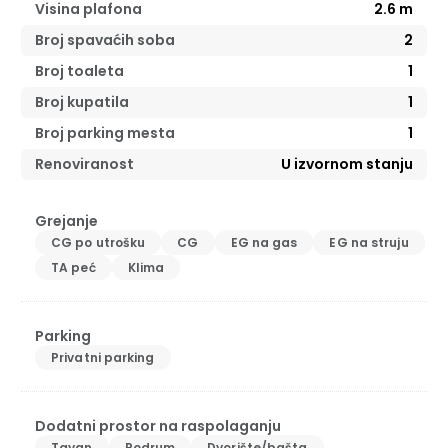
Visina plafona
2.6
m
Broj spavaćih soba
2
Broj toaleta
1
Broj kupatila
1
Broj parking mesta
1
Renoviranost
U izvornom stanju
Grejanje
CG po utrošku
CG
EG na gas
EG na struju
TA peć
Klima
Parking
Privatni parking
Dodatni prostor na raspolaganju
Tavan
Podrum
Dvorište/bašta