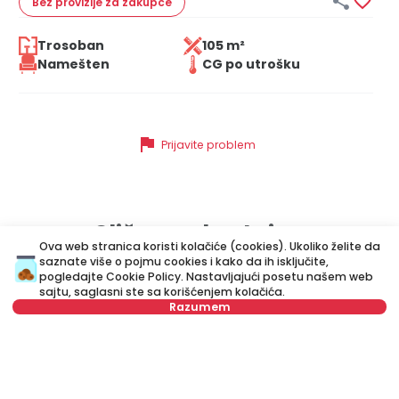


Bez provizije
za zakupce
Trosoban
105 m²
Namešten
CG po utrošku
flag
Prijavite problem
Slične nekretnine
Ova web stranica koristi kolačiće (cookies). Ukoliko želite da
saznate više o pojmu cookies i kako da ih isključite,
pogledajte
Cookie Policy
. Nastavljajući posetu našem web
ID 33440
ID 
sajtu, saglasni ste sa korišćenjem kolačića.
Razumem
Nije u ponudi