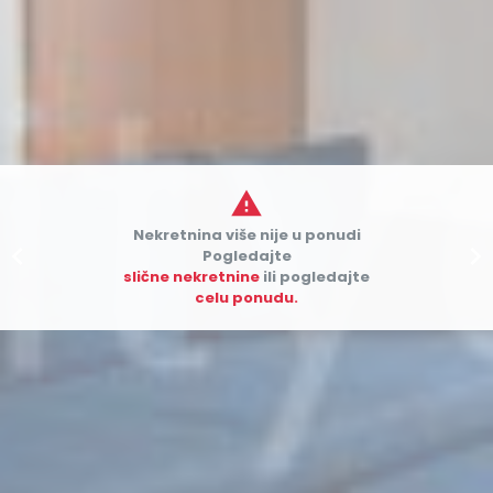

Nekretnina više nije u ponudi


Pogledajte
slične nekretnine
ili pogledajte
celu ponudu.