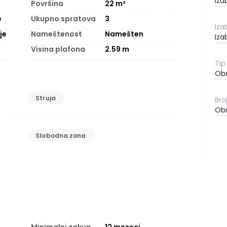
Iza
Površina
22
m²
e
Ukupno spratova
3
je
Nameštenost
Namešten
Iza
Visina plafona
2.59
m
Obr
Struja
Obr
Slobodna zona