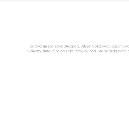
Izdavanje stanova Beograd, Srbija, Voždovac, Dušanovac
videom, detaljnim opisom i troškovima. Standardizovan pr