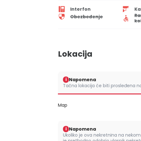
Interfon
Ka
Ra
Obezbeđenje
ko
Lokacija
Napomena
i
Tačna lokacija će biti prosleđena 
Map
Napomena
i
Ukoliko je ova nekretnina na nek
je prethodno odobrio vlasnik nekretn