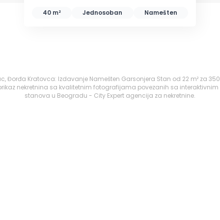
40 m²
Jednosoban
Namešten
, Đorđa Kratovca: Izdavanje Namešten Garsonjera Stan od 22 m² za 350 
ikaz nekretnina sa kvalitetnim fotografijama povezanih sa interaktivnim
stanova u Beogradu - City Expert agencija za nekretnine.