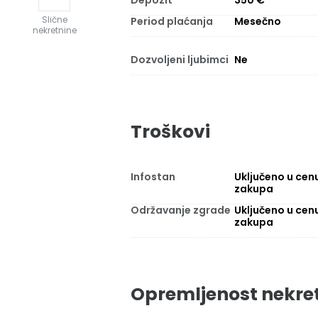
Depozit
350 €
Slične
Period plaćanja
Mesečno
nekretnine
Dozvoljeni ljubimci
Ne
Troškovi
Infostan
Uključeno u cen
zakupa
Održavanje zgrade
Uključeno u cen
zakupa
Opremljenost nekre