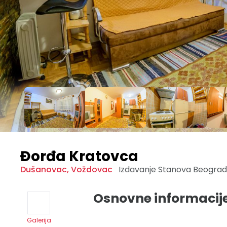
Đorđa Kratovca
Dušanovac
,
Voždovac
Izdavanje Stanova
Beogra
Osnovne informacij
Galerija