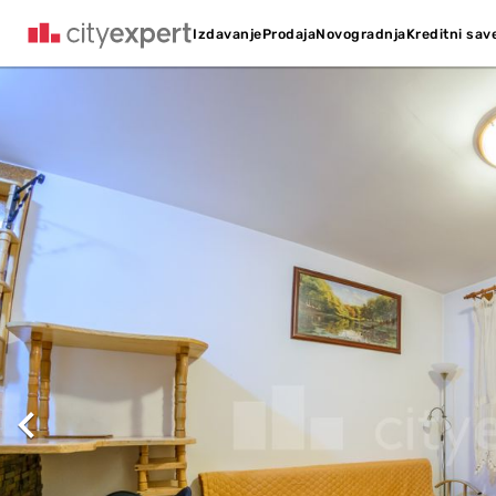
Kreditni sav
Izdavanje
Prodaja
Novogradnja
