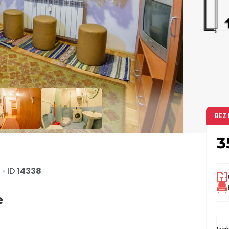
BEZ
3
d
•
ID
14338
e