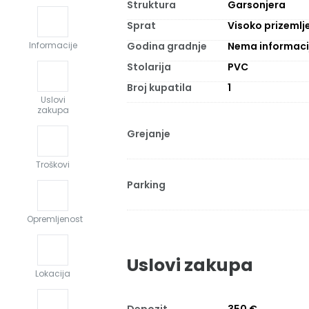
Struktura
Garsonjera
Sprat
Visoko prizemlj
Godina gradnje
Nema informaci
Informacije
Stolarija
PVC
Broj kupatila
1
Uslovi
zakupa
Grejanje
Troškovi
Parking
Opremljenost
Uslovi zakupa
Lokacija