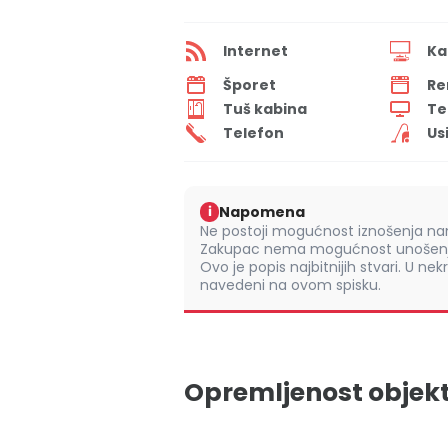
Internet
Ka
Šporet
Re
Tuš kabina
Te
Telefon
Us
Napomena
i
Ne postoji mogućnost iznošenja nam
Zakupac nema mogućnost unošenja
Ovo je popis najbitnijih stvari. U nek
navedeni na ovom spisku.
Opremljenost objek