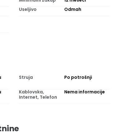
Minimalni zakup
12
meseci
Useljivo
Odmah
u
Struja
Po potrošnji
u
Kablovska,
Nema informacije
Internet, Telefon
tnine