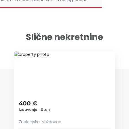
Slične nekretnine
ID 79642
400 €
Izdavanje
•
Stan
Zaplanjska, Voždovac