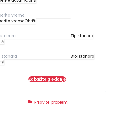
berite datum
Obriši
berite vreme
Obriši
Tip stanara
iši
Broj stanara
iši
Zakažite gledanje
flag
Prijavite problem