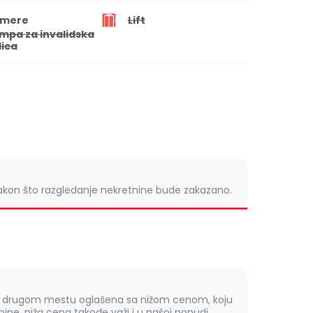
mere
Lift
mpa za invalidska
lica
nakon što razgledanje nekretnine bude zakazano.
om drugom mestu oglašena sa nižom cenom, koju
ine, niža cena takođe važi i u našoj ponudi.