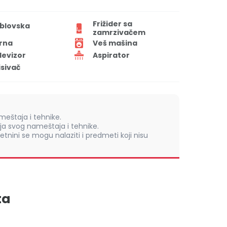
Frižider sa
blovska
zamrzivačem
rna
Veš mašina
levizor
Aspirator
isivač
eštaja i tehnike.
 svog nameštaja i tehnike.
retnini se mogu nalaziti i predmeti koji nisu
ta