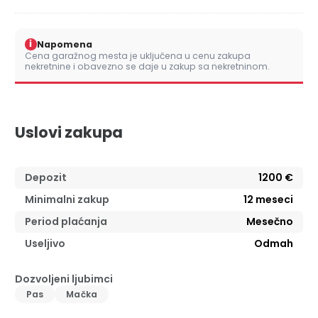
i
Napomena
Cena garažnog mesta je uključena u cenu zakupa
nekretnine i obavezno se daje u zakup sa nekretninom.
Uslovi zakupa
Depozit
1200 €
Minimalni zakup
12
meseci
Period plaćanja
Mesečno
Useljivo
Odmah
Dozvoljeni ljubimci
Pas
Mačka