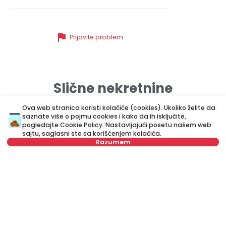
flag
Prijavite problem
Slične nekretnine
Ova web stranica koristi kolačiće (cookies). Ukoliko želite da
saznate više o pojmu cookies i kako da ih isključite,
ID 55888
ID 
pogledajte
Cookie Policy
. Nastavljajući posetu našem web
sajtu, saglasni ste sa korišćenjem kolačića.
Razumem
Izaberite datum
Obriši
Izaberite vreme
Obriši
1.000 €
1
Izdavanje
•
Stan
Iz
Tip stanara
Obriši