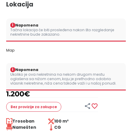
Lokacija
i
Napomena
Tačna lokacija će biti prosleđena nakon što razgledanje
nekretnine bude zakazano.
Map
i
Napomena
Ukoliko je ova nekretnina na nekom drugom mestu
oglašena sa nižom cenom, koju je prethodno odobrio
vlasnik nekretnine, niža cena takođe važi i u našoj ponudi.
1.200
€


Bez provizije
za zakupce
Trosoban
100 m²
Namešten
CG