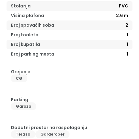
Stolarija
PVC
Visina plafona
2.6
m
Broj spavaćih soba
2
Broj toaleta
1
Broj kupatila
1
Broj parking mesta
1
Grejanje
CG
Parking
Garaža
Dodatni prostor na raspolaganju
Terasa
Garderober