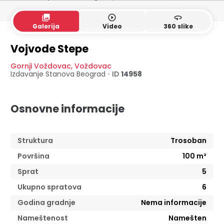
collections
play_circle_outline
360
Galerija
Video
360 slike
Vojvode Stepe
Gornji Voždovac
,
Voždovac
Izdavanje Stanova
Beograd
•
ID
14958
Osnovne informacije
Struktura
Trosoban
Površina
100
m²
Sprat
5
Ukupno spratova
6
Godina gradnje
Nema informacije
Nameštenost
Namešten