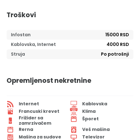
Troškovi
Infostan
15000 RSD
Kablovska, Internet
4000 RSD
Struja
Po potrošnji
Opremljenost nekretnine
Internet
Kablovska
Francuski krevet
Klima
Frižider sa
Šporet
zamrzivačem
Rerna
Veš mašina
Mašina za sudove
Televizor