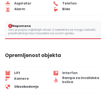
Aspirator
Telefon
Alarm
Bide
i
Napomena
Ovo je popis najbitnijih stvari. U nekretnini se mogu nalaziti i
predmeti koji nisu navedeni na ovom spisku.
Opremljenost objekta
Lift
Interfon
Rampa za invalidska
Kamere
kolica
Obezbeđenje