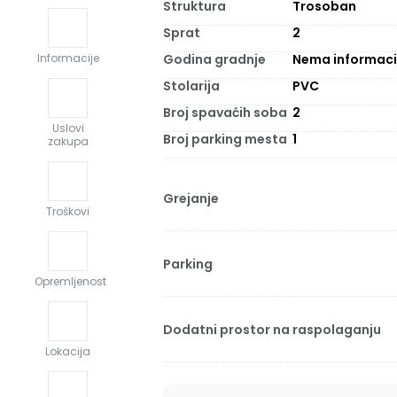
Struktura
Trosoban
Sprat
2
Godina gradnje
Nema informaci
Informacije
Stolarija
PVC
Broj spavaćih soba
2
Uslovi
Broj parking mesta
1
zakupa
Grejanje
Troškovi
Parking
Opremljenost
Dodatni prostor na raspolaganju
Lokacija