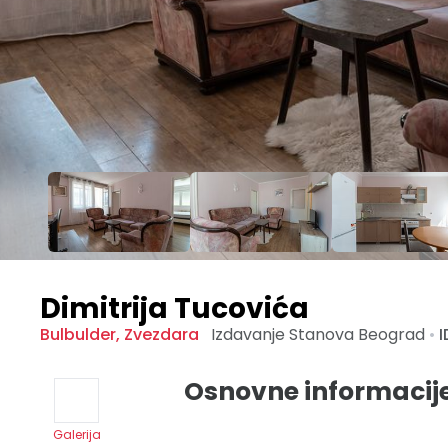
Dimitrija Tucovića
Bulbulder
,
Zvezdara
Izdavanje Stanova
Beograd
•
I
Osnovne informacij
Galerija