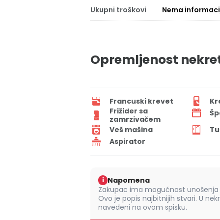
Ukupni troškovi
Nema informaci
Opremljenost nekre
Francuski krevet
Kr
Frižider sa
Šp
zamrzivačem
Veš mašina
Tu
Aspirator
Napomena
i
Zakupac ima mogućnost unošenja s
Ovo je popis najbitnijih stvari. U nek
navedeni na ovom spisku.