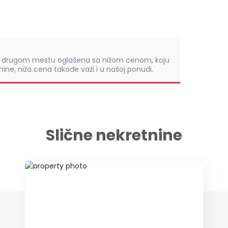
om drugom mestu oglašena sa nižom cenom, koju
ine, niža cena takođe važi i u našoj ponudi.
Slične nekretnine
ID 12808