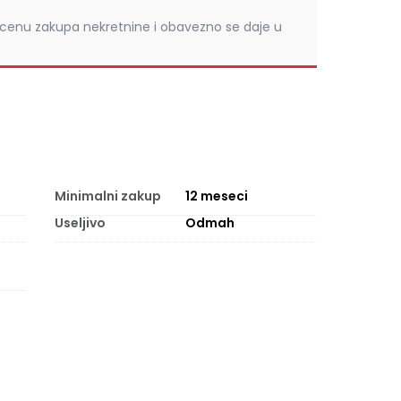
 cenu zakupa nekretnine i obavezno se daje u
Minimalni zakup
12
meseci
Useljivo
Odmah