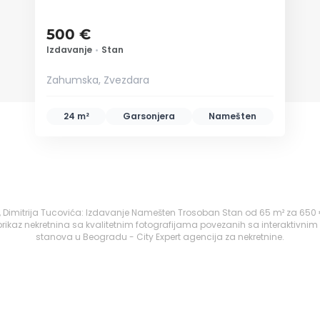
500 €
Izdavanje
•
Stan
Zahumska, Zvezdara
24 m²
Garsonjera
Namešten
, Dimitrija Tucovića: Izdavanje Namešten Trosoban Stan od 65 m² za 650 
ikaz nekretnina sa kvalitetnim fotografijama povezanih sa interaktivnim
stanova u Beogradu - City Expert agencija za nekretnine.