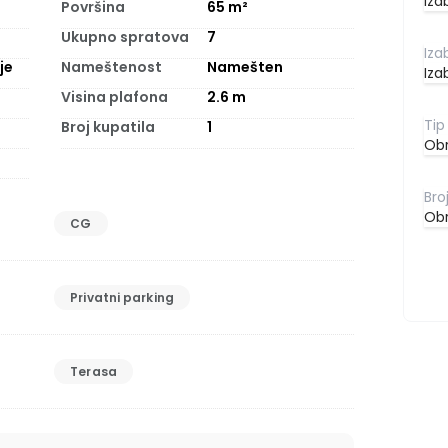
Iza
Površina
65
m²
Ukupno spratova
7
je
Nameštenost
Namešten
Iza
Visina plafona
2.6
m
Broj kupatila
1
Obr
Obr
CG
Privatni parking
Terasa