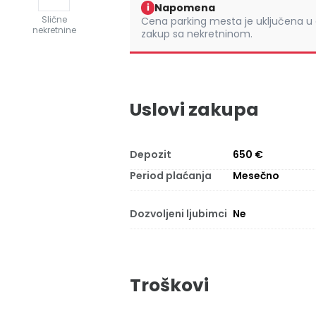
Napomena
i
Slične
Cena parking mesta je uključena u
nekretnine
zakup sa nekretninom.
Uslovi zakupa
Depozit
650 €
Period plaćanja
Mesečno
Dozvoljeni ljubimci
Ne
Troškovi