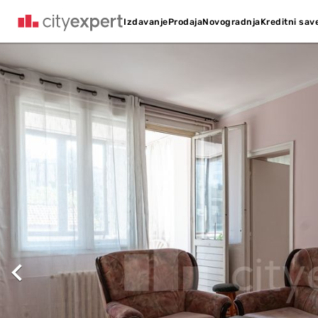
Kreditni sav
Izdavanje
Prodaja
Novogradnja
