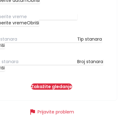
berite datum
Obriši
berite vreme
Obriši
Tip stanara
iši
Broj stanara
iši
Zakažite gledanje
flag
Prijavite problem