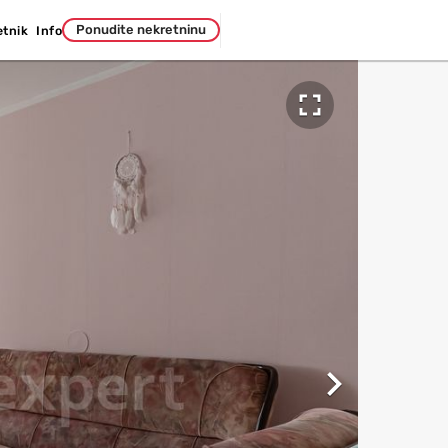
Ponudite nekretninu
etnik
Info

