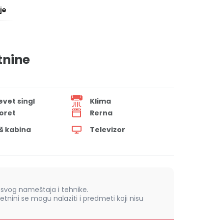
je
tnine
evet singl
Klima
oret
Rerna
š kabina
Televizor
vog nameštaja i tehnike.
retnini se mogu nalaziti i predmeti koji nisu