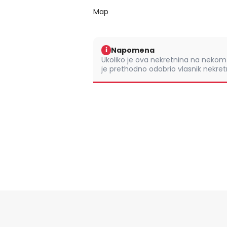
Map
Napomena
i
Ukoliko je ova nekretnina na nek
je prethodno odobrio vlasnik nekretn