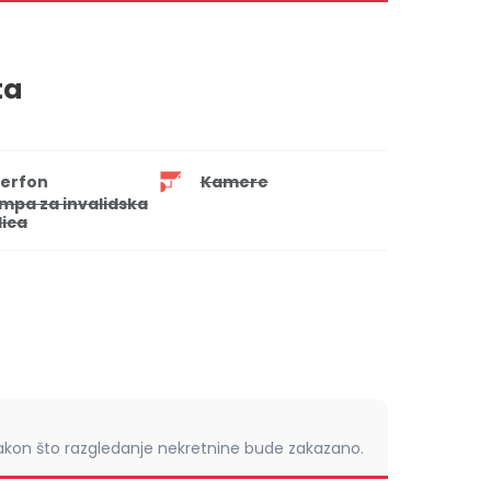
ta
terfon
Kamere
mpa za invalidska
lica
nakon što razgledanje nekretnine bude zakazano.