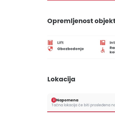
Opremljenost objek
Lift
In
Ra
Obezbeđenje
ko
Lokacija
Napomena
i
Tačna lokacija će biti prosleđena 