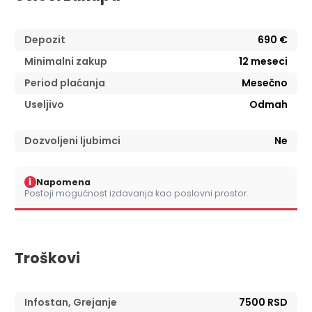
Depozit
690 €
Minimalni zakup
12
meseci
Period plaćanja
Mesečno
Useljivo
Odmah
Dozvoljeni ljubimci
Ne
i
Napomena
Postoji mogućnost izdavanja kao poslovni prostor.
Troškovi
Infostan, Grejanje
7500 RSD