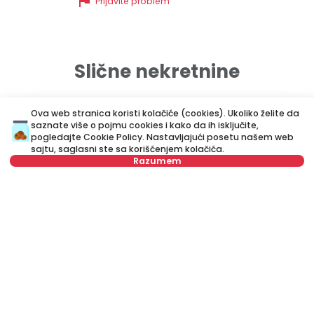
flag
Prijavite problem
Slične nekretnine
Ova web stranica koristi kolačiće (cookies). Ukoliko želite da
ID 79527
ID
saznate više o pojmu cookies i kako da ih isključite,
pogledajte
Cookie Policy
. Nastavljajući posetu našem web
sajtu, saglasni ste sa korišćenjem kolačića.
Razumem
Nije u ponudi
700 €
5
Izdavanje
•
Stan
Iz
Vidska, Voždovac
Ko
42 m²
Jednoiposoban
Namešten