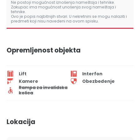
Ne postoji mogućnost iznošenja nameštaja i tehnike.
Zakupac ima mogućnost unošenja svog nameštaja i
tehnike.
Ovo je popis najbitnijih stvari. U nekretnini se mogu nalaziti i
predmeti koji nisu navedeni na ovom spisku.
Opremljenost objekta
Lift
Interfon
Kamere
Obezbeđenje
Rampa za invalidska
kolica
Lokacija