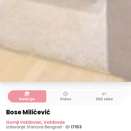
collections
play_circle_outline
360
Galerija
Video
360 slike
Bose Milićević
Gornji Voždovac
,
Voždovac
Izdavanje Stanova
Beograd
•
ID
17153