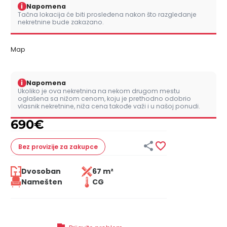
i
Napomena
Tačna lokacija će biti prosleđena nakon što razgledanje
nekretnine bude zakazano.
Map
i
Napomena
Ukoliko je ova nekretnina na nekom drugom mestu
oglašena sa nižom cenom, koju je prethodno odobrio
vlasnik nekretnine, niža cena takođe važi i u našoj ponudi.
690
€


Bez provizije
za zakupce
Dvosoban
67 m²
Namešten
CG