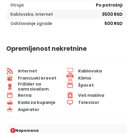
Struja
Po potrošnji
Kablovska, Internet
3500 RSD
Održavanje zgrade
500 RSD
Opremljenost nekretnine
Internet
Kablovska
Francuski krevet
Klima
Frižider sa
Šporet
zamrzivačem
Rerna
Veš mašina
Kada za kupanje
Televizor
Aspirator
i
Napomena