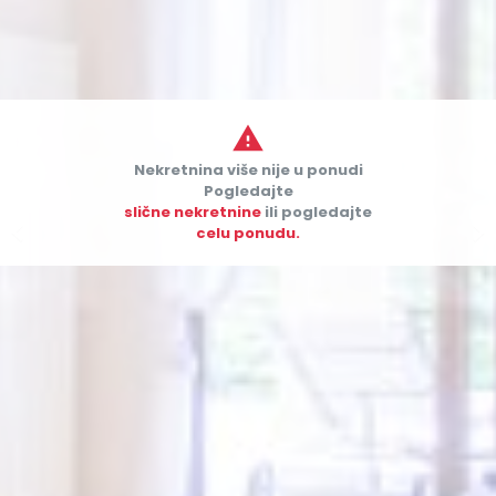

Nekretnina više nije u ponudi
Pogledajte
slične nekretnine
ili pogledajte


celu ponudu.