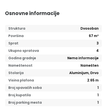
Osnovne informacije
Struktura
Dvosoban
Površina
67
m²
Sprat
3
Ukupno spratova
4
Godina gradnje
Nema informacije
Nameštenost
Namešten
Stolarija
Aluminijum, Drvo
Visina plafona
2.65
m
Broj spavaćih soba
1
Broj kupatila
1
Broj parking mesta
1