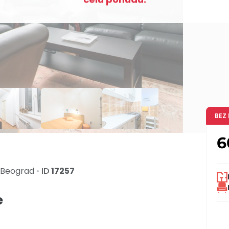
BEZ
6
Beograd
•
ID
17257
e