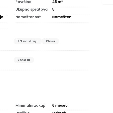
Površina
45
m²
Ukupno spratova
5
je
Nameštenost
Namešten
EG na struju
Klima
Zona III
Minimalni zakup
6
meseci