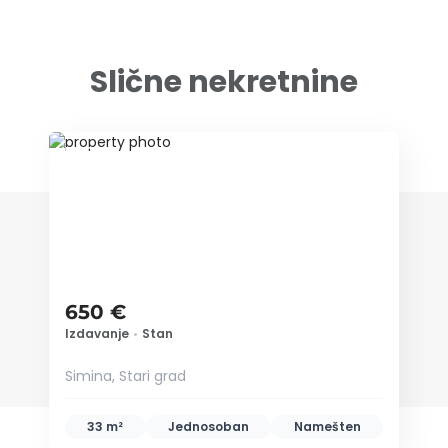
Slične nekretnine
ID 79625
650 €
Izdavanje
•
Stan
Simina, Stari grad
33 m²
Jednosoban
Namešten