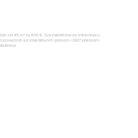
tan od 45 m² za 600 €. Sve nekretnine za izdavanje u
ma povezanih sa interaktivnim planom i 360° prikazom
kretnine.