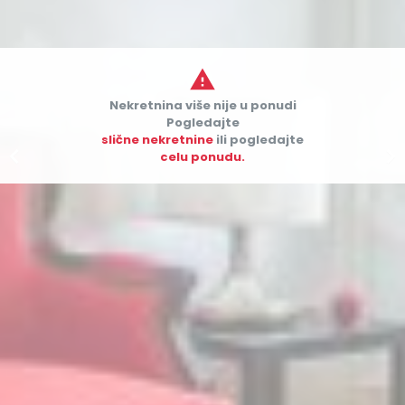

Nekretnina više nije u ponudi
Pogledajte
slične nekretnine
ili pogledajte


celu ponudu.