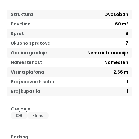
Struktura
Dvosoban
Površina
60
m²
Sprat
6
Ukupno spratova
7
Godina gradnje
Nema informacije
Nameštenost
Namešten
Visina plafona
2.56
m
Broj spavaćih soba
1
Broj kupatila
1
Grejanje
CG
Klima
Parking