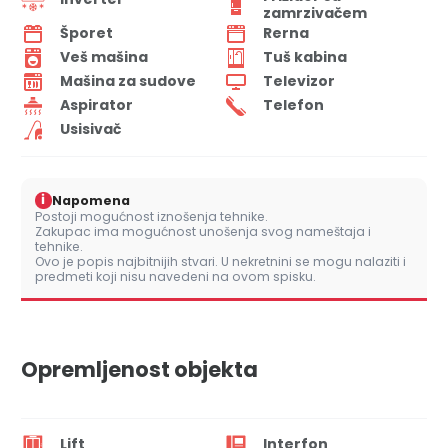
zamrzivačem
Šporet
Rerna
Veš mašina
Tuš kabina
Mašina za sudove
Televizor
Aspirator
Telefon
Usisivač
i
Napomena
Postoji mogućnost iznošenja tehnike.
Zakupac ima mogućnost unošenja svog nameštaja i
tehnike.
Ovo je popis najbitnijih stvari. U nekretnini se mogu nalaziti i
predmeti koji nisu navedeni na ovom spisku.
Opremljenost objekta
Lift
Interfon