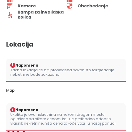
Kamere
Obezbeđenje
Rampa za invalidska
kolica
Lokacija
i
Napomena
Tačna lokacija će biti prosleđena nakon što razgledanje
nekretnine bude zakazano.
Map
i
Napomena
Ukoliko je ova nekretnina na nekom drugom mestu
oglašena sa nižom cenom, koju je prethodno odobrio
vlasnik nekretnine, niža cena takođe važi i u našoj ponudi.