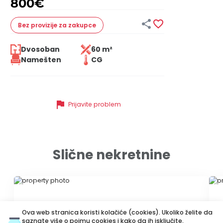
800
€


Bez provizije
za zakupce
Dvosoban
60 m²
Namešten
CG
flag
Prijavite problem
Slične nekretnine
ID 79625
ID 
Ova web stranica koristi kolačiće (cookies). Ukoliko želite da
saznate više o pojmu cookies i kako da ih isključite,