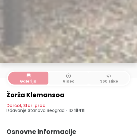
collections
play_circle_outline
360
Galerija
Video
360 slike
Žorža Klemansoa
Dorćol
,
Stari grad
Izdavanje Stanova
Beograd
•
ID
18411
Osnovne informacije