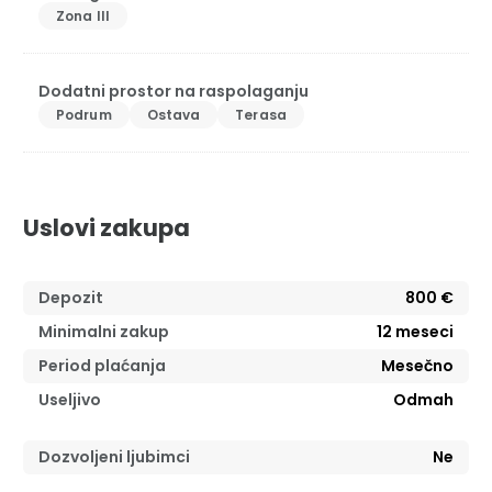
Zona III
Dodatni prostor na raspolaganju
Podrum
Ostava
Terasa
Uslovi zakupa
Depozit
800 €
Minimalni zakup
12
meseci
Period plaćanja
Mesečno
Useljivo
Odmah
Dozvoljeni ljubimci
Ne