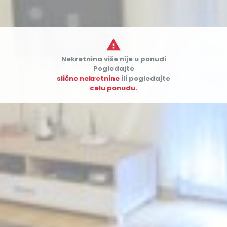

Nekretnina više nije u ponudi


Pogledajte
slične nekretnine
ili pogledajte
celu ponudu.