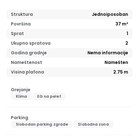
Struktura
Jednoiposoban
Površina
37
m²
Sprat
1
Ukupno spratova
2
Godina gradnje
Nema informacije
Nameštenost
Namešten
Visina plafona
2.75
m
Grejanje
Klima
EG na pelet
Parking
Slobodan parking zgrade
Slobodna zona