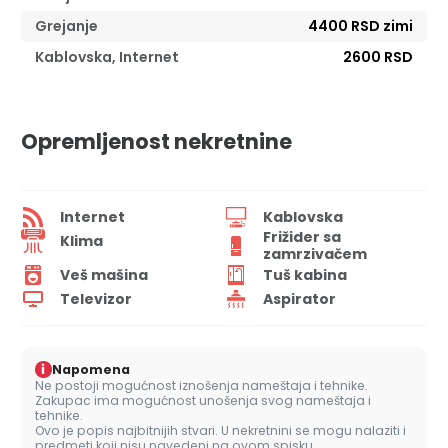
Grejanje
4400 RSD zimi
Kablovska, Internet
2600 RSD
Opremljenost nekretnine
Internet
Kablovska
Frižider sa
Klima
zamrzivačem
Veš mašina
Tuš kabina
Televizor
Aspirator
i
Napomena
Ne postoji mogućnost iznošenja nameštaja i tehnike.
Zakupac ima mogućnost unošenja svog nameštaja i
tehnike.
Ovo je popis najbitnijih stvari. U nekretnini se mogu nalaziti i
predmeti koji nisu navedeni na ovom spisku.