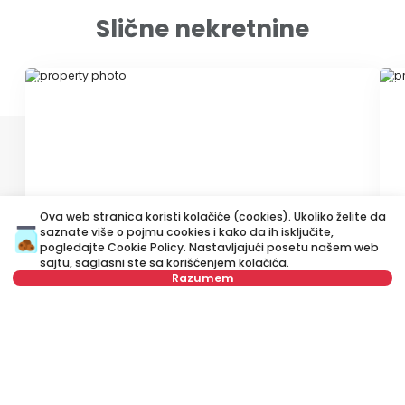
Slične nekretnine
ID 79649
ID 
Ova web stranica koristi kolačiće (cookies). Ukoliko želite da
450 €
5
saznate više o pojmu cookies i kako da ih isključite,
Izdavanje
•
Stan
Iz
pogledajte
Cookie Policy
. Nastavljajući posetu našem web
sajtu, saglasni ste sa korišćenjem kolačića.
Razumem
Crnogorska, Zemun
G
42 m²
Jednoiposoban
Namešten
Nije u ponudi