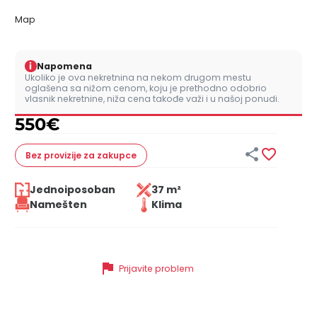
Map
i
Napomena
Ukoliko je ova nekretnina na nekom drugom mestu
oglašena sa nižom cenom, koju je prethodno odobrio
vlasnik nekretnine, niža cena takođe važi i u našoj ponudi.
550
€


Bez provizije
za zakupce
Jednoiposoban
37 m²
Namešten
Klima
flag
Prijavite problem