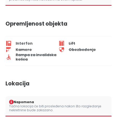
Opremljenost objekta
Interfon
Lift
Kamere
Obezbeđenje
Rampa za invalidska
kolica
Lokacija
i
Napomena
Tačna lokacija će biti prosleđena nakon što razgledanje
nekretnine bude zakazano.