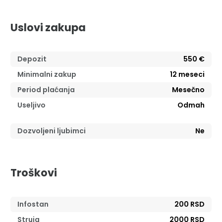
Uslovi zakupa
Depozit
550 €
Minimalni zakup
12
meseci
Period plaćanja
Mesečno
Useljivo
Odmah
Dozvoljeni ljubimci
Ne
Troškovi
Infostan
200 RSD
Struja
2000 RSD