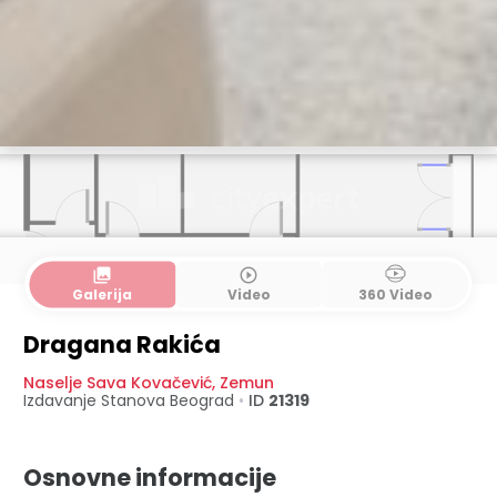
collections
play_circle_outline
Galerija
Video
360 Video
Dragana Rakića
Naselje Sava Kovačević
,
Zemun
Izdavanje Stanova
Beograd
•
ID
21319
Osnovne informacije