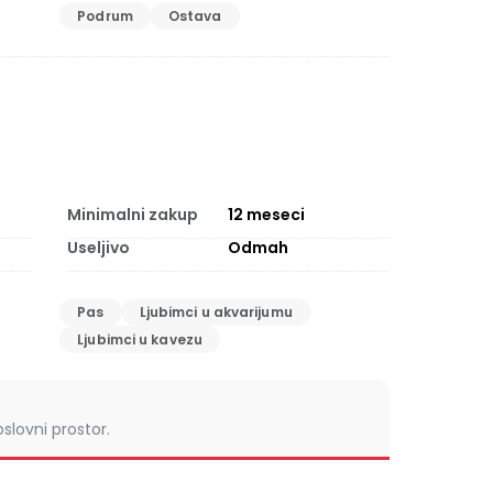
Podrum
Ostava
Minimalni zakup
12
meseci
Useljivo
Odmah
Pas
Ljubimci u akvarijumu
Ljubimci u kavezu
slovni prostor.