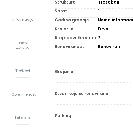
Struktura
Trosoban
Sprat
1
Godina gradnje
Nema informaci
Informacije
Stolarija
Drvo
Broj spavaćih soba
2
Uslovi
Renoviranost
Renoviran
zakupa
Troškovi
Grejanje
Stvari koje su renovirane
Opremljenost
Parking
Lokacija