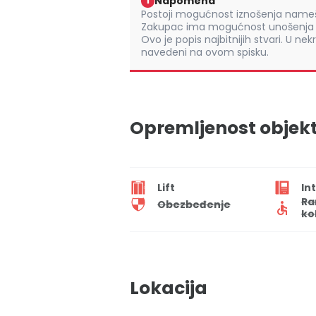
Napomena
i
Postoji mogućnost iznošenja namešt
Zakupac ima mogućnost unošenja s
Ovo je popis najbitnijih stvari. U nek
navedeni na ovom spisku.
Opremljenost objek
Lift
In
Ra
Obezbeđenje
ko
Lokacija