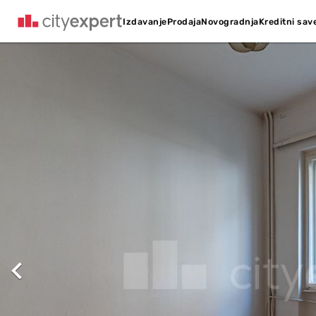
Kreditni sav
Izdavanje
Prodaja
Novogradnja
