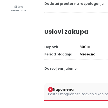
Dodatni prostor na raspolaganju
Slične
nekretnine
Uslovi zakupa
Depozit
800 €
Period plaćanja
Mesečno
Dozvoljeni ljubimci
Napomena
i
Postoji mogućnost izdavanja kao po