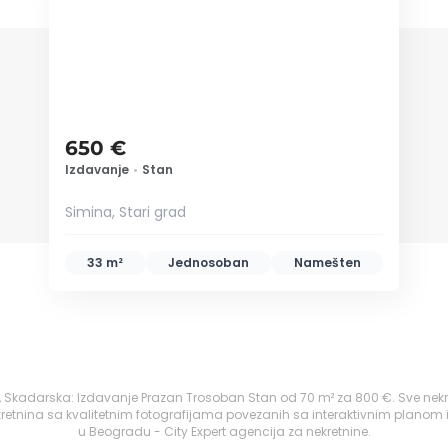
650 €
Izdavanje
•
Stan
Simina, Stari grad
33 m²
Jednosoban
Namešten
r, Skadarska: Izdavanje Prazan Trosoban Stan od 70 m² za 800 €. Sve nek
retnina sa kvalitetnim fotografijama povezanih sa interaktivnim planom 
u Beogradu - City Expert agencija za nekretnine.