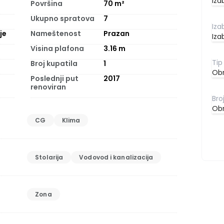
Iza
Površina
70
m²
Ukupno spratova
7
je
Nameštenost
Prazan
Iza
Visina plafona
3.16
m
Broj kupatila
1
Obr
Poslednji put
2017
renoviran
Obr
CG
Klima
Stolarija
Vodovod i kanalizacija
Zona