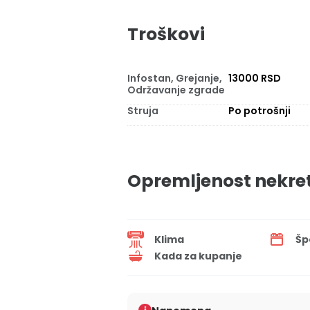
Troškovi
Infostan, Grejanje,
13000 RSD
Održavanje zgrade
Struja
Po potrošnji
Opremljenost nekre
Klima
Šp
Kada za kupanje