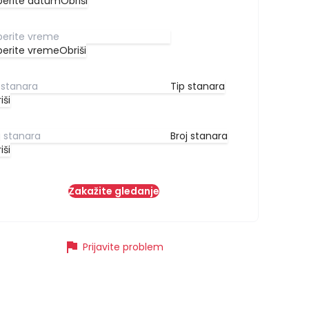
berite datum
Obriši
berite vreme
Obriši
Tip stanara
iši
Broj stanara
iši
Zakažite gledanje
flag
Prijavite problem