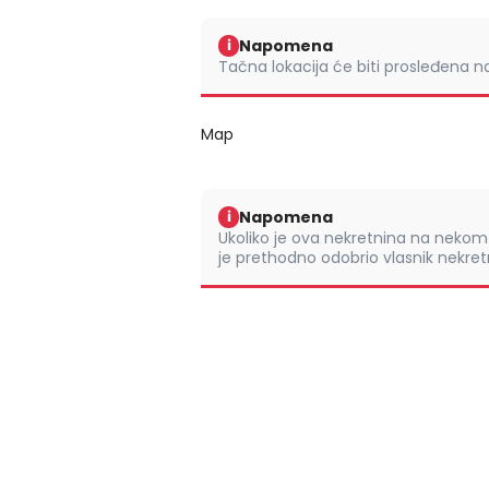
Napomena
i
Tačna lokacija će biti prosleđena 
Map
Napomena
i
Ukoliko je ova nekretnina na nek
je prethodno odobrio vlasnik nekretn