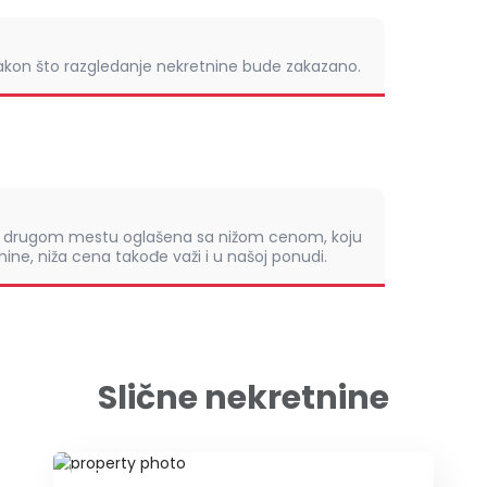
nakon što razgledanje nekretnine bude zakazano.
om drugom mestu oglašena sa nižom cenom, koju
ine, niža cena takođe važi i u našoj ponudi.
Slične nekretnine
ID 79625