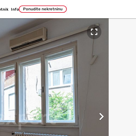
Ponudite nekretninu
etnik
Info

