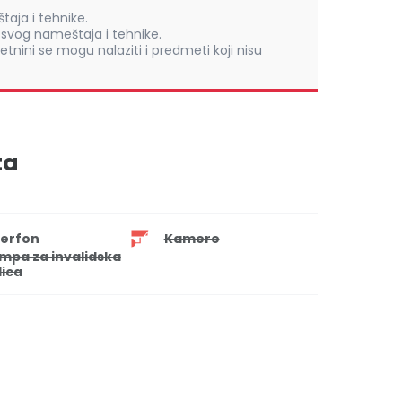
aja i tehnike.
vog nameštaja i tehnike.
retnini se mogu nalaziti i predmeti koji nisu
ta
terfon
Kamere
mpa za invalidska
lica