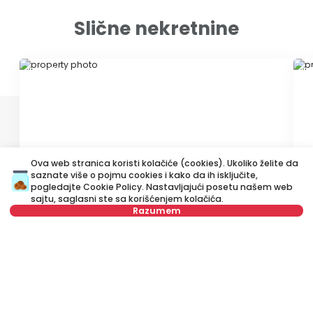
Slične nekretnine
ID 44612
ID 
Ova web stranica koristi kolačiće (cookies). Ukoliko želite da
saznate više o pojmu cookies i kako da ih isključite,
400 €
5
pogledajte
Cookie Policy
. Nastavljajući posetu našem web
Izdavanje
•
Stan
Iz
sajtu, saglasni ste sa korišćenjem kolačića.
Razumem
Vojislava Ilića, Zvezdara
Z
Nije u ponudi
27 m²
Jednosoban
Namešten