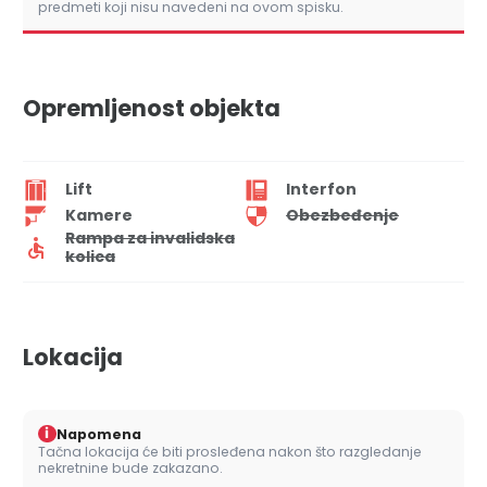
predmeti koji nisu navedeni na ovom spisku.
Opremljenost objekta
Lift
Interfon
Kamere
Obezbeđenje
Rampa za invalidska
kolica
Lokacija
i
Napomena
Tačna lokacija će biti prosleđena nakon što razgledanje
nekretnine bude zakazano.