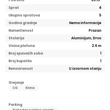
Sprat
4
Ukupno spratova
5
Godina gradnje
Nema informacije
Nameštenost
Prazan
Stolarija
Aluminijum, Drvo
Visina plafona
2.6
m
Broj spavaćih soba
1
Broj kupatila
1
Renoviranost
U izvornom stanju
Grejanje
CG
Klima
Parking
Slobodan parking zgrade