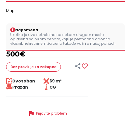
Map
i
Napomena
Ukoliko je ova nekretnina na nekom drugom mestu
oglašena sa nižom cenom, koju je prethodno odobrio
vlasnik nekretnine, niža cena takođe važi i u našoj ponudi.
500
€


Bez provizije
za zakupce
Dvosoban
69 m²
Prazan
CG
flag
Prijavite problem