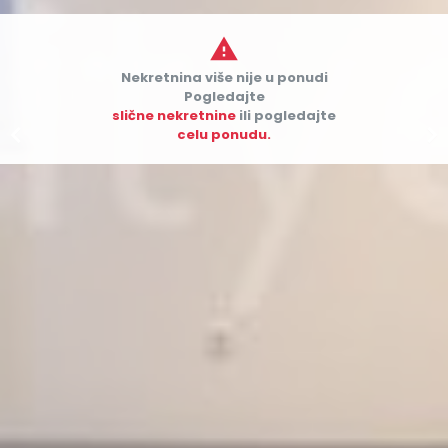

Nekretnina više nije u ponudi
Pogledajte
slične nekretnine
ili pogledajte


celu ponudu.