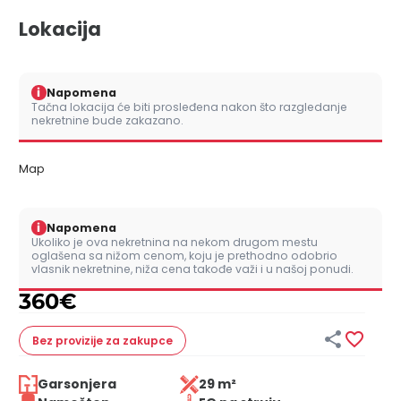
Lokacija
i
Napomena
Tačna lokacija će biti prosleđena nakon što razgledanje
nekretnine bude zakazano.
Map
i
Napomena
Ukoliko je ova nekretnina na nekom drugom mestu
oglašena sa nižom cenom, koju je prethodno odobrio
vlasnik nekretnine, niža cena takođe važi i u našoj ponudi.
360
€


Bez provizije
za zakupce
Garsonjera
29 m²