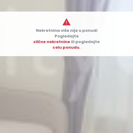

Nekretnina više nije u ponudi
Pogledajte
slične nekretnine
ili pogledajte


celu ponudu.