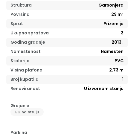
Struktura
Garsonjera
Površina
29
m²
Sprat
Prizemlje
Ukupno spratova
3
Godina gradnje
2013
.
Nameštenost
Namešten
Stolarija
PVC
Visina plafona
2.73
m
Broj kupatila
1
Renoviranost
U izvornom stanju
Grejanje
EG na struju
Parking