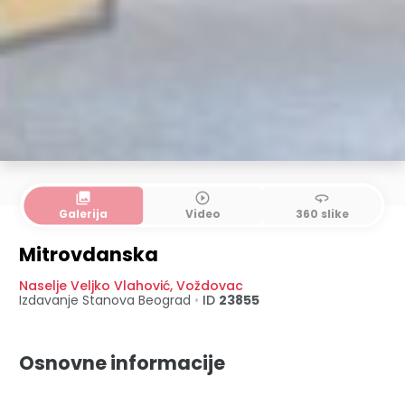
collections
play_circle_outline
360
Galerija
Video
360 slike
Mitrovdanska
Naselje Veljko Vlahović
,
Voždovac
Izdavanje Stanova
Beograd
•
ID
23855
Osnovne informacije