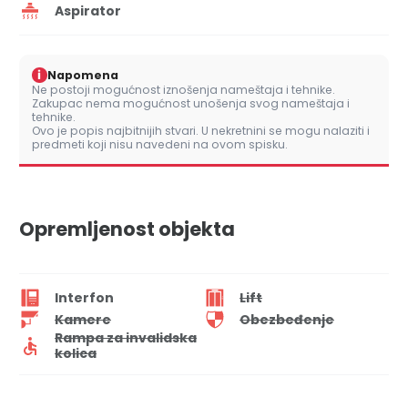
Aspirator
i
Napomena
Ne postoji mogućnost iznošenja nameštaja i tehnike.
Zakupac nema mogućnost unošenja svog nameštaja i
tehnike.
Ovo je popis najbitnijih stvari. U nekretnini se mogu nalaziti i
predmeti koji nisu navedeni na ovom spisku.
Opremljenost objekta
Interfon
Lift
Kamere
Obezbeđenje
Rampa za invalidska
kolica