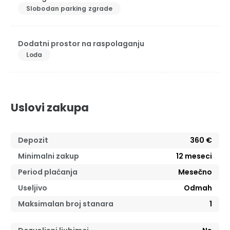
Slobodan parking zgrade
Dodatni prostor na raspolaganju
Lođa
Uslovi zakupa
Depozit
360 €
Minimalni zakup
12
meseci
Period plaćanja
Mesečno
Useljivo
Odmah
Maksimalan broj stanara
1