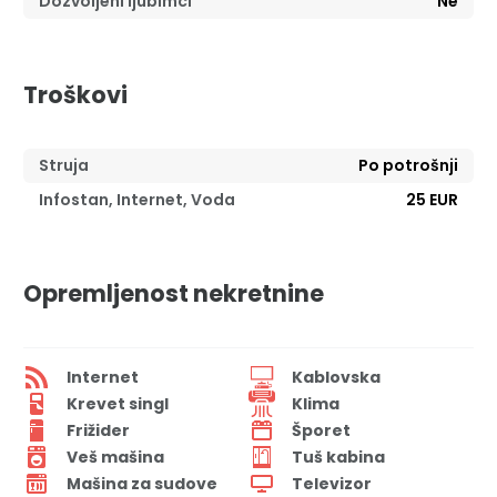
Dozvoljeni ljubimci
Ne
Troškovi
Struja
Po potrošnji
Infostan, Internet, Voda
25 EUR
Opremljenost nekretnine
Internet
Kablovska
Krevet singl
Klima
Frižider
Šporet
Veš mašina
Tuš kabina
Mašina za sudove
Televizor