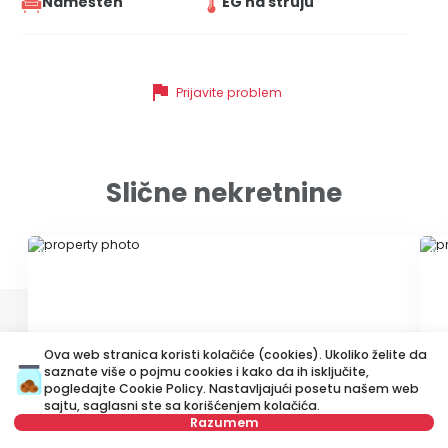
Namešten
EG na struju
flag
Prijavite problem
Slične nekretnine
ID 79642
ID
Ova web stranica koristi kolačiće (cookies). Ukoliko želite da
saznate više o pojmu cookies i kako da ih isključite,
pogledajte
Cookie Policy
. Nastavljajući posetu našem web
sajtu, saglasni ste sa korišćenjem kolačića.
400 €
4
Razumem
Izdavanje
•
Stan
Iz