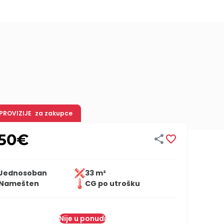
 PROVIZIJE
za zakupce
50
€


Jednosoban
33 m²
Namešten
CG po utrošku
Nije u ponudi