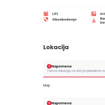
Lift
In
Ra
Obezbeđenje
ko
Lokacija
Napomena
i
Tačna lokacija će biti prosleđena 
Map
Napomena
i