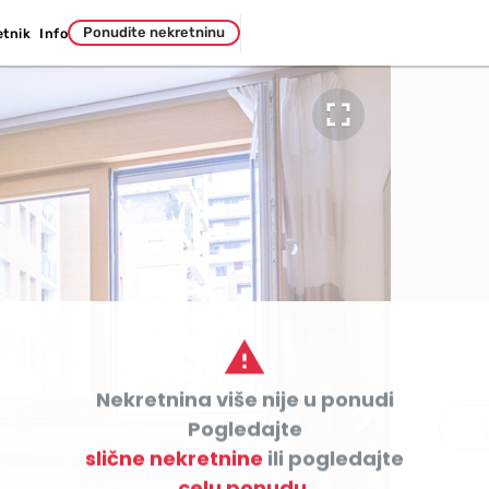
Ponudite nekretninu
etnik
Info


Nekretnina više nije u ponudi

co
Pogledajte
slične nekretnine
ili pogledajte
celu ponudu.