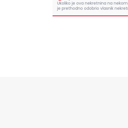
Ukoliko je ova nekretnina na nek
je prethodno odobrio vlasnik nekretn