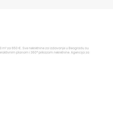
3 m² za 650 €. Sve nekretnine za izdavanje u Beogradu su
eraktivnim planom i 360° prikazom nekretnine. Agencija za