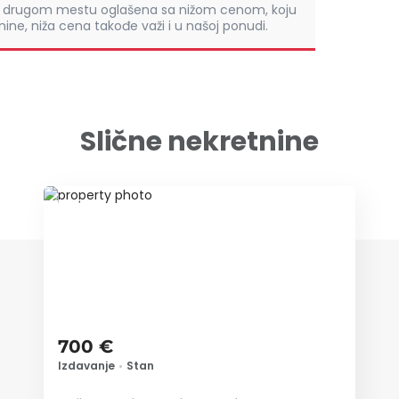
om drugom mestu oglašena sa nižom cenom, koju
ine, niža cena takođe važi i u našoj ponudi.
Slične nekretnine
ID 37905
700 €
Izdavanje
•
Stan