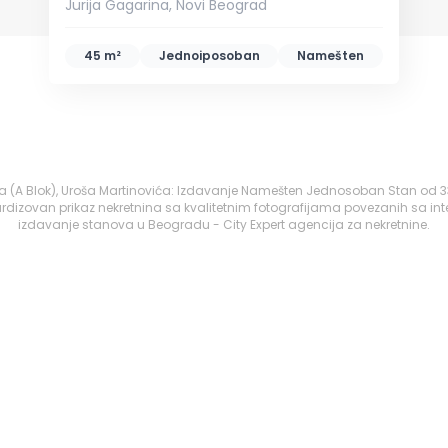
Jurija Gagarina, Novi Beograd
45 m²
Jednoiposoban
Namešten
7a (A Blok), Uroša Martinovića: Izdavanje Namešten Jednosoban Stan od 3
rdizovan prikaz nekretnina sa kvalitetnim fotografijama povezanih sa int
izdavanje stanova u Beogradu - City Expert agencija za nekretnine.