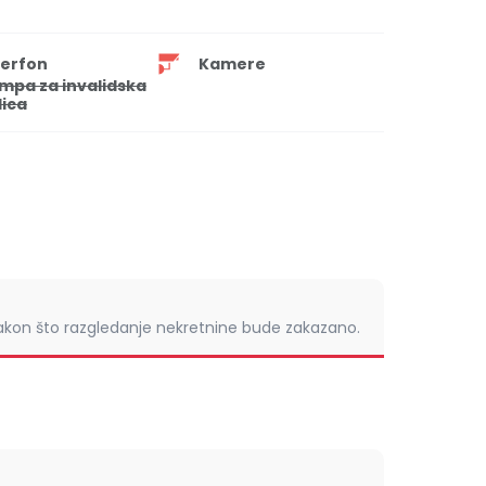
terfon
Kamere
mpa za invalidska
lica
nakon što razgledanje nekretnine bude zakazano.