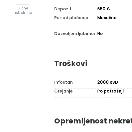
Slične
Depozit
650 €
nekretnine
Period plaćanja
Mesečno
Dozvoljeni ljubimci
Ne
Troškovi
Infostan
2000 RSD
Grejanje
Po potrošnji
Opremljenost nekre