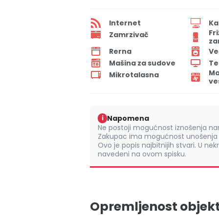
Internet
Ka
Fr
Zamrzivač
za
Rerna
Ve
Mašina za sudove
Te
Ma
Mikrotalasna
ve
Napomena
i
Ne postoji mogućnost iznošenja nam
Zakupac ima mogućnost unošenja s
Ovo je popis najbitnijih stvari. U nek
navedeni na ovom spisku.
Opremljenost objek