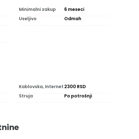
Minimalni zakup
6
meseci
Useljivo
Odmah
Kablovska, Internet
2300 RSD
Struja
Po potrošnji
tnine