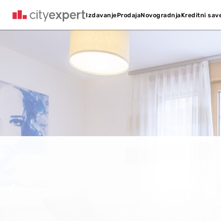
Kreditni sav
Izdavanje
Prodaja
Novogradnja
