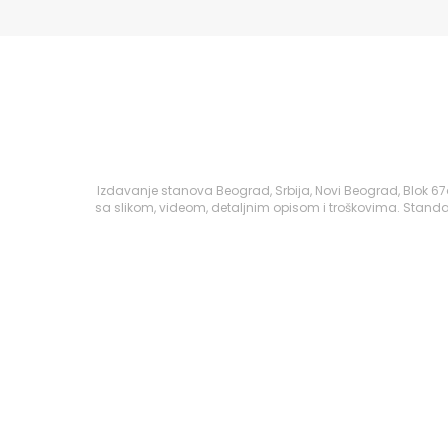
Izdavanje stanova Beograd, Srbija, Novi Beograd, Blok 6
sa slikom, videom, detaljnim opisom i troškovima. Standa