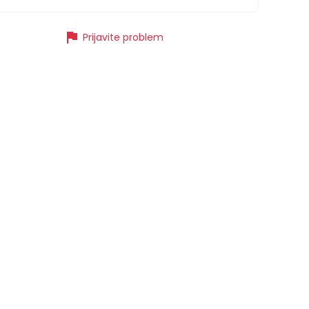
flag
Prijavite problem