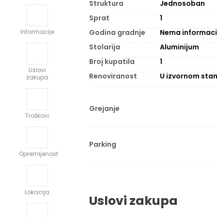
Struktura
Jednosoban
Sprat
1
Godina gradnje
Nema informaci
Informacije
Stolarija
Aluminijum
Broj kupatila
1
Uslovi
Renoviranost
U izvornom stan
zakupa
Grejanje
Troškovi
Parking
Opremljenost
Lokacija
Uslovi zakupa