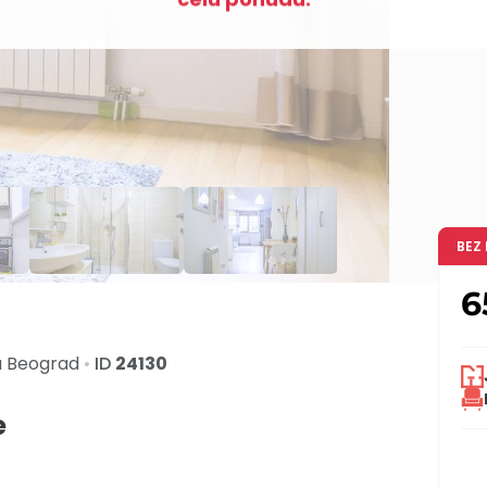
BEZ
6
a
Beograd
•
ID
24130
e