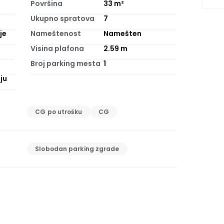
Površina
33
m²
Ukupno spratova
7
je
Nameštenost
Namešten
Visina plafona
2.59
m
Broj parking mesta
1
ju
CG po utrošku
CG
Slobodan parking zgrade