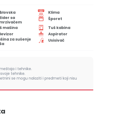
blovska
Klima
ižider sa
Šporet
mrzivačem
š mašina
Tuš kabina
levizor
Aspirator
šina za sušenje
Usisivač
ša
eštaja i tehnike.
voje tehnike.
retnini se mogu nalaziti i predmeti koji nisu
ta