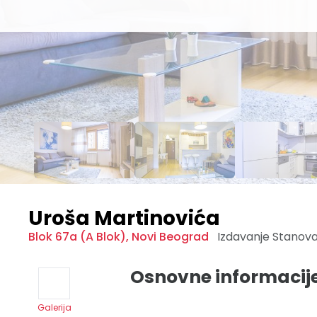
Uroša Martinovića
Blok 67a (A Blok)
,
Novi Beograd
Izdavanje Stanov
Osnovne informacij
Galerija