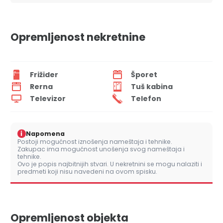
Opremljenost nekretnine
Frižider
Šporet
Rerna
Tuš kabina
Televizor
Telefon
i
Napomena
Postoji mogućnost iznošenja nameštaja i tehnike.
Zakupac ima mogućnost unošenja svog nameštaja i
tehnike.
Ovo je popis najbitnijih stvari. U nekretnini se mogu nalaziti i
predmeti koji nisu navedeni na ovom spisku.
Opremljenost objekta