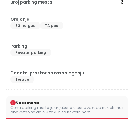
Broj parking mesta
3
Grejanje
EG na gas
TA peć
Parking
Privatni parking
Dodatni prostor na raspolaganju
Terasa
i
Napomena
Cena parking mesta je uključena u cenu zakupa nekretnine i
obavezno se daje u zakup sa nekretninom.