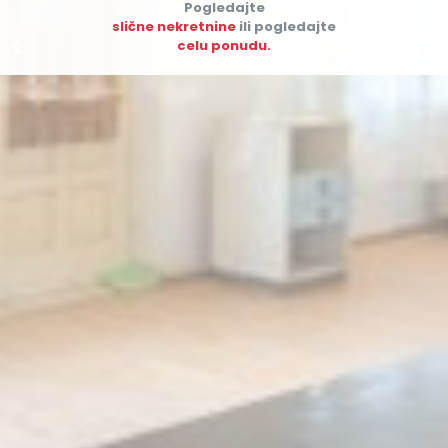
Pogledajte
slične nekretnine
ili pogledajte


celu ponudu.