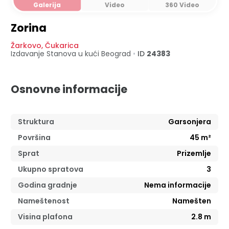
Galerija
Video
360 Video
Zorina
Žarkovo
,
Čukarica
Izdavanje Stanova u kući
Beograd
•
ID
24383
Osnovne informacije
Struktura
Garsonjera
Površina
45
m²
Sprat
Prizemlje
Ukupno spratova
3
Godina gradnje
Nema informacije
Nameštenost
Namešten
Visina plafona
2.8
m