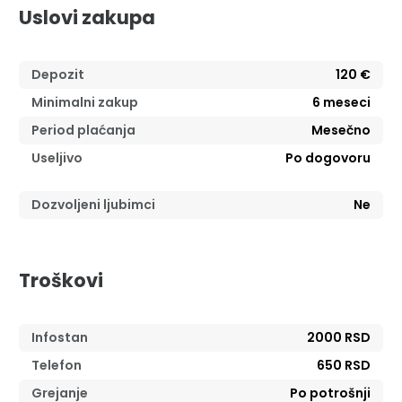
Uslovi zakupa
Depozit
120 €
Minimalni zakup
6
meseci
Period plaćanja
Mesečno
Useljivo
Po dogovoru
Dozvoljeni ljubimci
Ne
Troškovi
Infostan
2000 RSD
Telefon
650 RSD
Grejanje
Po potrošnji