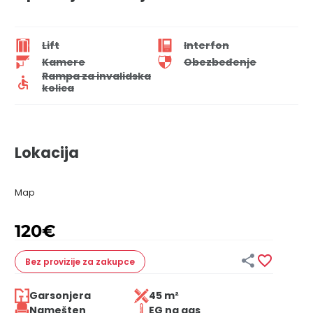
Lift
Interfon
Kamere
Obezbeđenje
Rampa za invalidska
kolica
Lokacija
Map
120
€


Bez provizije
za zakupce
Garsonjera
45 m²
Namešten
EG na gas