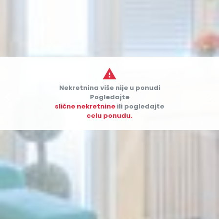

Nekretnina više nije u ponudi


Pogledajte
slične nekretnine
ili pogledajte
celu ponudu.