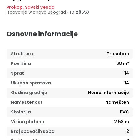
Prokop
,
Savski venac
Izdavanje Stanova
Beograd
•
ID
28557
Osnovne informacije
Struktura
Trosoban
Površina
68
m²
Sprat
14
Ukupno spratova
14
Godina gradnje
Nema informacije
Nameštenost
Namešten
Stolarija
PVC
Visina plafona
2.58
m
Broj spavaćih soba
2