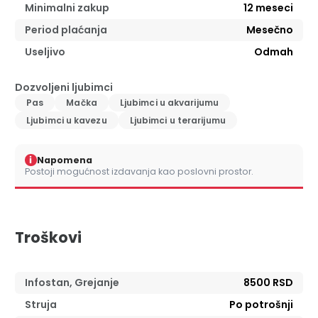
Minimalni zakup
12
meseci
Period plaćanja
Mesečno
Useljivo
Odmah
Dozvoljeni ljubimci
Pas
Mačka
Ljubimci u akvarijumu
Ljubimci u kavezu
Ljubimci u terarijumu
i
Napomena
Postoji mogućnost izdavanja kao poslovni prostor.
Troškovi
Infostan, Grejanje
8500 RSD
Struja
Po potrošnji