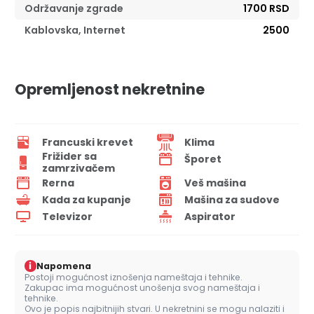
Održavanje zgrade
1700 RSD
Kablovska, Internet
2500
Opremljenost nekretnine
Francuski krevet
Klima
Frižider sa
Šporet
zamrzivačem
Rerna
Veš mašina
Kada za kupanje
Mašina za sudove
Televizor
Aspirator
i
Napomena
Postoji mogućnost iznošenja nameštaja i tehnike.
Zakupac ima mogućnost unošenja svog nameštaja i
tehnike.
Ovo je popis najbitnijih stvari. U nekretnini se mogu nalaziti i