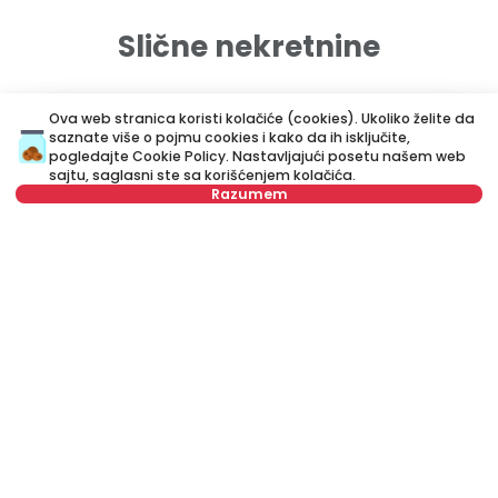
Slične nekretnine
ID 72546
ID 
Ova web stranica koristi kolačiće (cookies). Ukoliko želite da
saznate više o pojmu cookies i kako da ih isključite,
pogledajte
Cookie Policy
. Nastavljajući posetu našem web
sajtu, saglasni ste sa korišćenjem kolačića.
Razumem
Nije u ponudi
650 €
7
Izdavanje
•
Stan
Iz
Kneza Miloša, Savski venac
Cr
36 m²
Jednosoban
Namešten