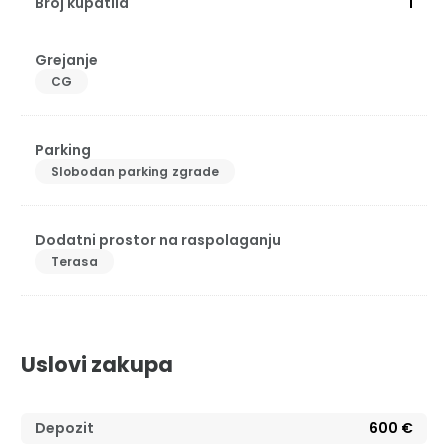
Broj kupatila
1
Grejanje
CG
Parking
Slobodan parking zgrade
Dodatni prostor na raspolaganju
Terasa
Uslovi zakupa
Depozit
600 €