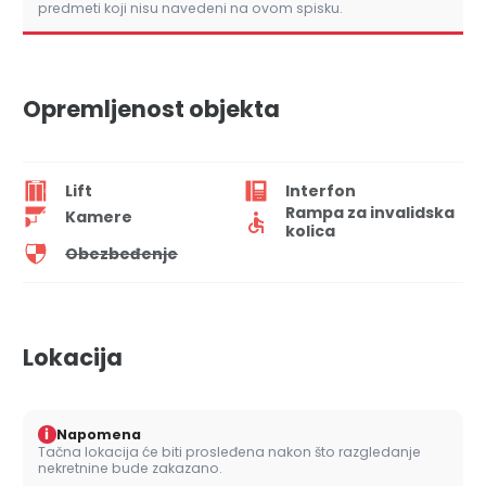
predmeti koji nisu navedeni na ovom spisku.
Opremljenost objekta
Lift
Interfon
Rampa za invalidska
Kamere
kolica
Obezbeđenje
Lokacija
i
Napomena
Tačna lokacija će biti prosleđena nakon što razgledanje
nekretnine bude zakazano.