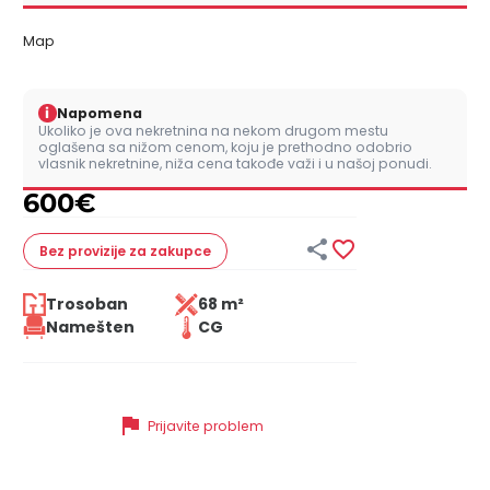
Map
i
Napomena
Ukoliko je ova nekretnina na nekom drugom mestu
oglašena sa nižom cenom, koju je prethodno odobrio
vlasnik nekretnine, niža cena takođe važi i u našoj ponudi.
600
€


Bez provizije
za zakupce
Trosoban
68 m²
Namešten
CG
flag
Prijavite problem