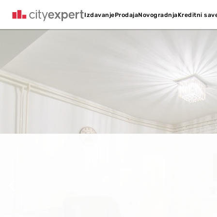
Kreditni sav
Izdavanje
Prodaja
Novogradnja
