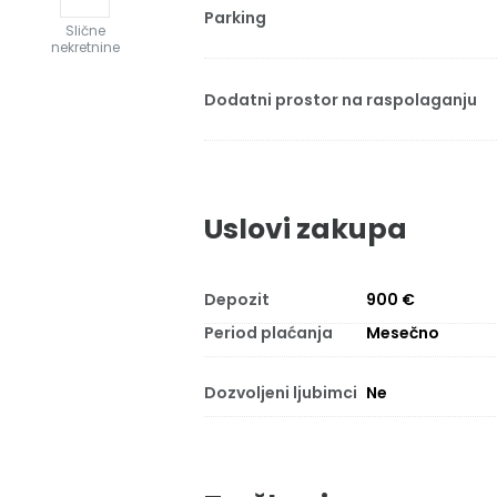
Parking
Slične
nekretnine
Dodatni prostor na raspolaganju
Uslovi zakupa
Depozit
900 €
Period plaćanja
Mesečno
Dozvoljeni ljubimci
Ne