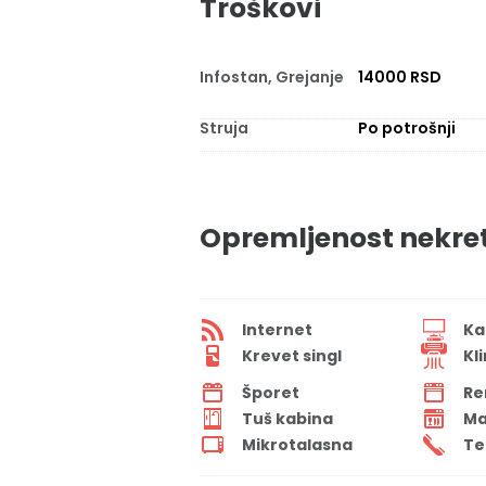
Troškovi
Infostan, Grejanje
14000 RSD
Struja
Po potrošnji
Opremljenost nekre
Internet
Ka
Krevet singl
Kl
Šporet
Re
Tuš kabina
Ma
Mikrotalasna
Te