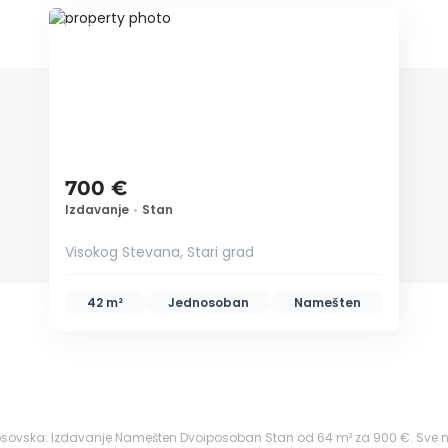
ID 66481
700 €
Izdavanje
•
Stan
Visokog Stevana, Stari grad
42 m²
Jednosoban
Namešten
 Kosovska: Izdavanje Namešten Dvoiposoban Stan od 64 m² za 900 €. Sve n