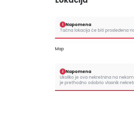
Lokacija
Napomena
i
Tačna lokacija će biti prosleđena 
Map
Napomena
i
Ukoliko je ova nekretnina na nek
je prethodno odobrio vlasnik nekretn