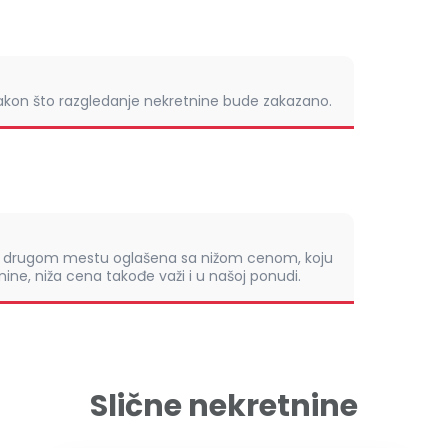
nakon što razgledanje nekretnine bude zakazano.
om drugom mestu oglašena sa nižom cenom, koju
ine, niža cena takođe važi i u našoj ponudi.
Slične nekretnine