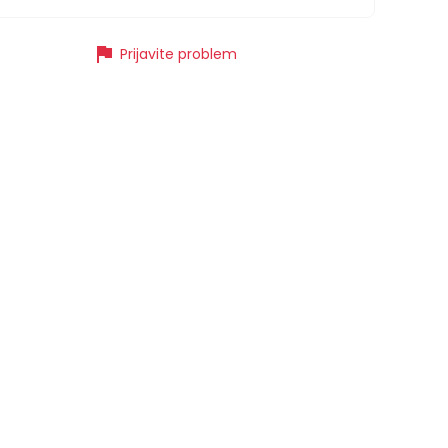
flag
Prijavite problem