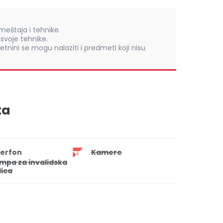
eštaja i tehnike.
voje tehnike.
retnini se mogu nalaziti i predmeti koji nisu
ta
terfon
Kamere
mpa za invalidska
lica