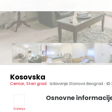
Kosovska
Centar
,
Stari grad
Izdavanje Stanova
Beograd
•
ID
Osnovne informacij
Galerija