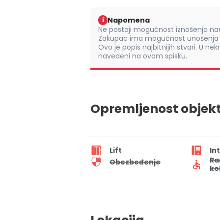
Napomena
i
Ne postoji mogućnost iznošenja nam
Zakupac ima mogućnost unošenja s
Ovo je popis najbitnijih stvari. U nek
navedeni na ovom spisku.
Opremljenost objek
Lift
In
Ra
Obezbeđenje
ko