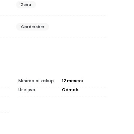
Zona
Garderober
Minimalni zakup
12
meseci
Useljivo
Odmah