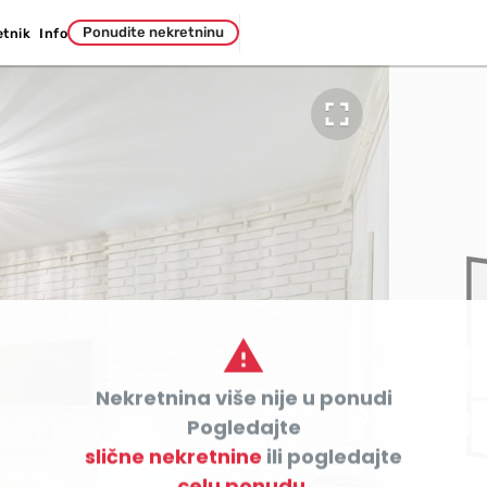
Ponudite nekretninu
etnik
Info


Nekretnina više nije u ponudi

Pogledajte
slične nekretnine
ili pogledajte
celu ponudu.