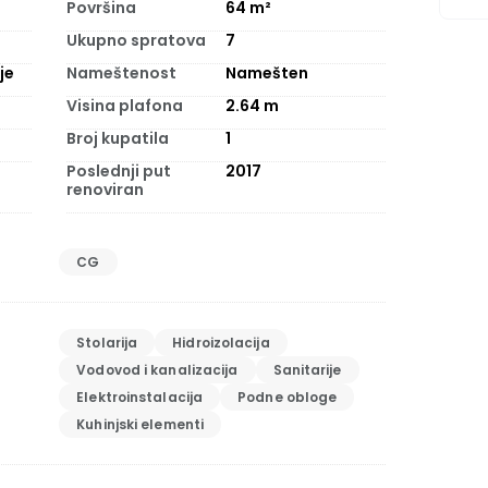
Površina
64
m²
Ukupno spratova
7
je
Nameštenost
Namešten
Visina plafona
2.64
m
Broj kupatila
1
Poslednji put
2017
renoviran
CG
Stolarija
Hidroizolacija
Vodovod i kanalizacija
Sanitarije
Elektroinstalacija
Podne obloge
Kuhinjski elementi