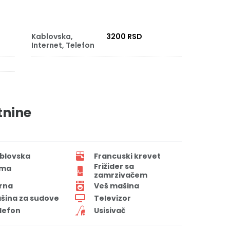
Kablovska,
3200 RSD
Internet, Telefon
tnine
blovska
Francuski krevet
Frižider sa
ima
zamrzivačem
rna
Veš mašina
šina za sudove
Televizor
lefon
Usisivač