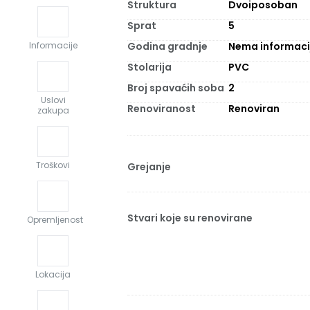
Struktura
Dvoiposoban
Sprat
5
Godina gradnje
Nema informaci
Informacije
Stolarija
PVC
Broj spavaćih soba
2
Uslovi
Renoviranost
Renoviran
zakupa
Troškovi
Grejanje
Stvari koje su renovirane
Opremljenost
Lokacija