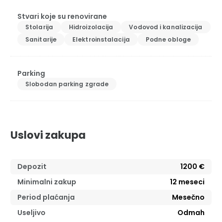
Stvari koje su renovirane
Stolarija
Hidroizolacija
Vodovod i kanalizacija
Sanitarije
Elektroinstalacija
Podne obloge
Parking
Slobodan parking zgrade
Uslovi zakupa
Depozit
1200 €
Minimalni zakup
12
meseci
Period plaćanja
Mesečno
Useljivo
Odmah