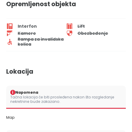
Opremljenost objekta
Interfon
Lift
Kamere
Obezbeđenje
Rampa za invalidska
kolica
Lokacija
i
Napomena
Tačna lokacija će biti prosleđena nakon što razgledanje
nekretnine bude zakazano.
Map