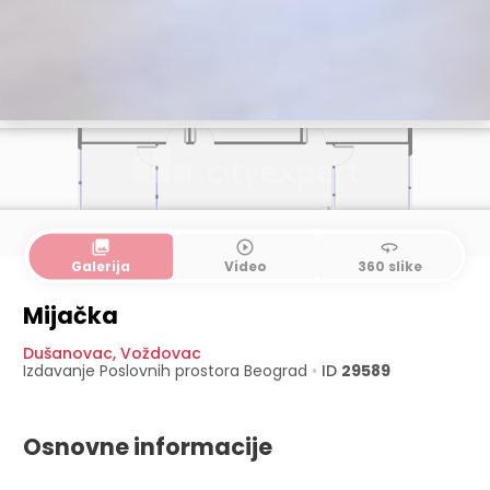
collections
play_circle_outline
360
Galerija
Video
360 slike
Mijačka
Dušanovac
,
Voždovac
Izdavanje Poslovnih prostora
Beograd
•
ID
29589
Osnovne informacije