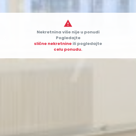

Nekretnina više nije u ponudi


Pogledajte
slične nekretnine
ili pogledajte
celu ponudu.