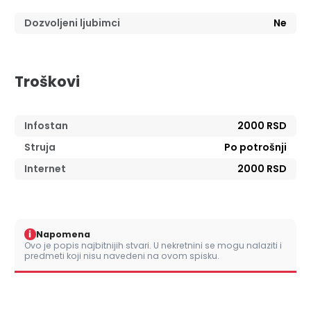
Dozvoljeni ljubimci
Ne
Troškovi
Infostan
2000 RSD
Struja
Po potrošnji
Internet
2000 RSD
i
Napomena
Ovo je popis najbitnijih stvari. U nekretnini se mogu nalaziti i
predmeti koji nisu navedeni na ovom spisku.