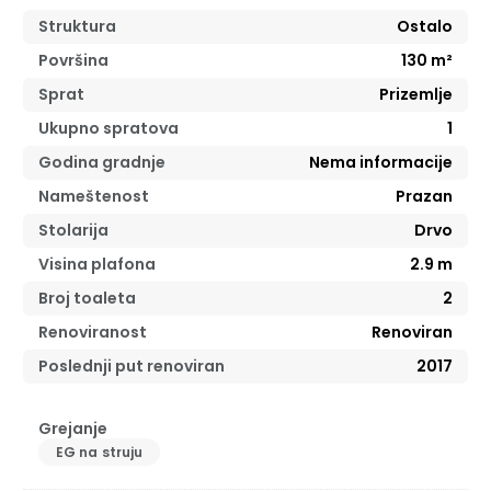
Struktura
Ostalo
Površina
130
m²
Sprat
Prizemlje
Ukupno spratova
1
Godina gradnje
Nema informacije
Nameštenost
Prazan
Stolarija
Drvo
Visina plafona
2.9
m
Broj toaleta
2
Renoviranost
Renoviran
Poslednji put renoviran
2017
Grejanje
EG na struju