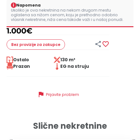
i
Napomena
Ukoliko je ova nekretnina na nekom drugom mestu
oglašena sa nižom cenom, koju je prethodno odobrio
vlasnik nekretnine, niža cena takođe važi i u našoj ponudi.
1.000
€


Bez provizije
za zakupce
Ostalo
130 m²
Prazan
EG na struju
flag
Prijavite problem
Slične nekretnine