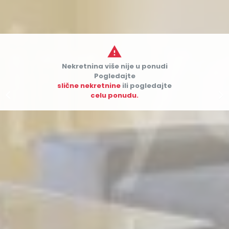

Nekretnina više nije u ponudi
Pogledajte
slične nekretnine
ili pogledajte


celu ponudu.