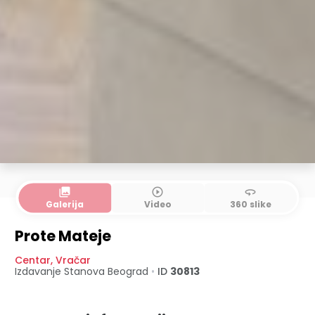
collections
play_circle_outline
360
Galerija
Video
360 slike
Prote Mateje
Centar
,
Vračar
Izdavanje Stanova
Beograd
•
ID
30813