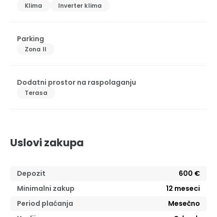
Klima
Inverter klima
Parking
Zona II
Dodatni prostor na raspolaganju
Terasa
Uslovi zakupa
Depozit
600 €
Minimalni zakup
12
meseci
Period plaćanja
Mesečno