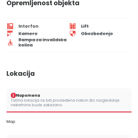
Opremljenost objekta
Interfon
Lift
Kamere
Obezbeđenje
Rampa za invalidska
kolica
Lokacija
i
Napomena
Tačna lokacija će biti prosleđena nakon što razgledanje
nekretnine bude zakazano.
Map