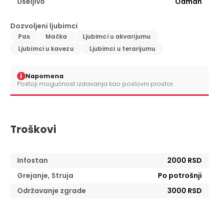
Useljivo
Odmah
Dozvoljeni ljubimci
Pas
Mačka
Ljubimci u akvarijumu
Ljubimci u kavezu
Ljubimci u terarijumu
i
Napomena
Postoji mogućnost izdavanja kao poslovni prostor.
Troškovi
Infostan
2000 RSD
Grejanje, Struja
Po potrošnji
Održavanje zgrade
3000 RSD