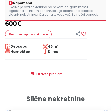
i
Napomena
Ukoliko je ova nekretnina na nekom drugom mestu
oglašena sa nižom cenom, koju je prethodno odobrio
vlasnik nekretnine, niža cena takođe važi i u našoj ponudi.
600
€


Bez provizije
za zakupce
Dvosoban
45 m²
Namešten
Klima
flag
Prijavite problem
Slične nekretnine