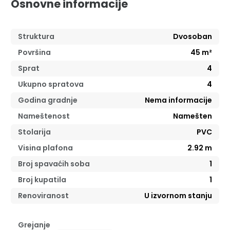
Osnovne informacije
Struktura
Dvosoban
Površina
45
m²
Sprat
4
Ukupno spratova
4
Godina gradnje
Nema informacije
Nameštenost
Namešten
Stolarija
PVC
Visina plafona
2.92
m
Broj spavaćih soba
1
Broj kupatila
1
Renoviranost
U izvornom stanju
Grejanje