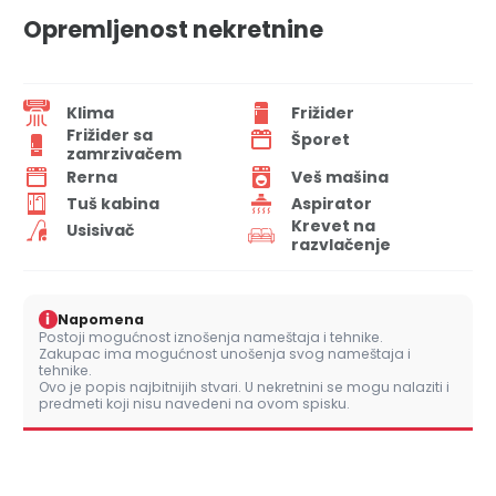
Opremljenost nekretnine
Klima
Frižider
Frižider sa
Šporet
zamrzivačem
Rerna
Veš mašina
Tuš kabina
Aspirator
Krevet na
Usisivač
razvlačenje
i
Napomena
Postoji mogućnost iznošenja nameštaja i tehnike.
Zakupac ima mogućnost unošenja svog nameštaja i
tehnike.
Ovo je popis najbitnijih stvari. U nekretnini se mogu nalaziti i
predmeti koji nisu navedeni na ovom spisku.