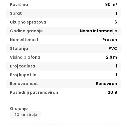
Površina
90
m²
Sprat
1
Ukupno spratova
6
Godina gradnje
Nema informacije
Nameštenost
Prazan
Stolarija
PVC
Visina plafona
2.9
m
Broj toaleta
1
Broj kupatila
1
Renoviranost
Renoviran
Poslednji put renoviran
2019
Grejanje
EG na struju