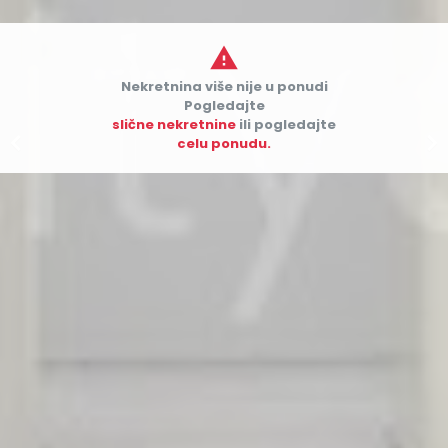

Nekretnina više nije u ponudi
Pogledajte
slične nekretnine
ili pogledajte


celu ponudu.