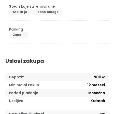
Stvari koje su renovirane
Stolarija
Podne obloge
Parking
Zona II
Uslovi zakupa
Depozit
900 €
Minimalni zakup
12
meseci
Period plaćanja
Mesečno
Useljivo
Odmah