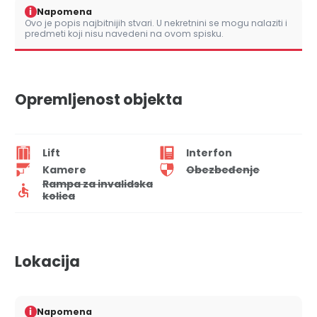
i
Napomena
Ovo je popis najbitnijih stvari. U nekretnini se mogu nalaziti i
predmeti koji nisu navedeni na ovom spisku.
Opremljenost objekta
Lift
Interfon
Kamere
Obezbeđenje
Rampa za invalidska
kolica
Lokacija
i
Napomena