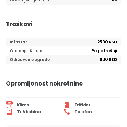
Dozvoljeni ljubimci
Ne
Troškovi
Infostan
2500 RSD
Grejanje, Struja
Po potrošnji
Održavanje zgrade
800 RSD
Opremljenost nekretnine
Klima
Frižider
Tuš kabina
Telefon