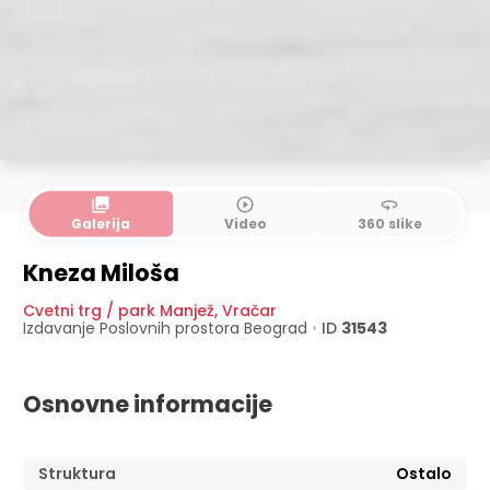
collections
play_circle_outline
360
Galerija
Video
360 slike
Kneza Miloša
Cvetni trg / park Manjež
,
Vračar
Izdavanje Poslovnih prostora
Beograd
•
ID
31543
Osnovne informacije
Struktura
Ostalo