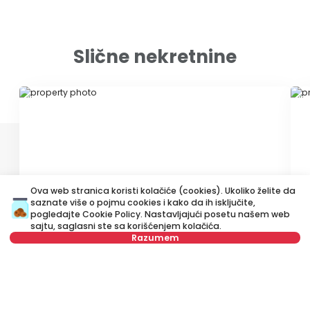
Slične nekretnine
ID 33008
ID
Ova web stranica koristi kolačiće (cookies). Ukoliko želite da
saznate više o pojmu cookies i kako da ih isključite,
950 €
1
pogledajte
Cookie Policy
. Nastavljajući posetu našem web
Izdavanje
•
Poslovni prostor
Iz
sajtu, saglasni ste sa korišćenjem kolačića.
Razumem
Svetog Save, Vračar
Ni
Nije u ponudi
74 m²
Ostalo
Polunamešten