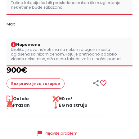
Tačna lokacija će biti prosleđena nakon što razgledanje
nekretnine bude zakazano.
Map
i
Napomena
Ukoliko je ova nekretnina na nekom drugom mestu
oglašena sa nižom cenom, koju je prethodno odobrio
vlasnik nekretnine, niža cena takođe važi i u našoj ponudi.
900
€


Bez provizije
za zakupce
Ostalo
90 m²
Prazan
EG na struju
flag
Prijavite problem