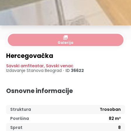
collections
Galerija
Hercegovačka
Savski amfiteatar
,
Savski venac
Izdavanje Stanova
Beograd
•
ID
36622
Osnovne informacije
Struktura
Trosoban
Površina
82
m²
Sprat
8