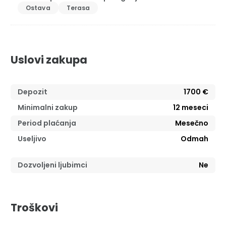
Ostava
Terasa
Uslovi zakupa
Depozit
1700 €
Minimalni zakup
12
meseci
Period plaćanja
Mesečno
Useljivo
Odmah
Dozvoljeni ljubimci
Ne
Troškovi