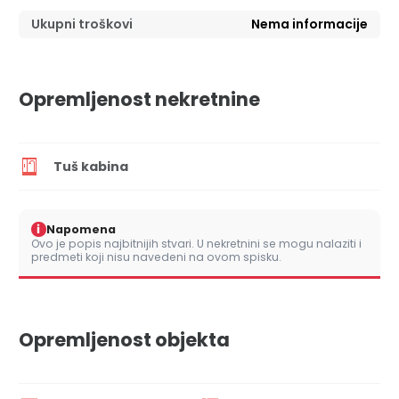
Ukupni troškovi
Nema informacije
Opremljenost nekretnine
Tuš kabina
i
Napomena
Ovo je popis najbitnijih stvari. U nekretnini se mogu nalaziti i
predmeti koji nisu navedeni na ovom spisku.
Opremljenost objekta