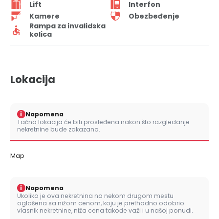
Lift
Interfon
Kamere
Obezbeđenje
Rampa za invalidska
kolica
Lokacija
i
Napomena
Tačna lokacija će biti prosleđena nakon što razgledanje
nekretnine bude zakazano.
Map
i
Napomena
Ukoliko je ova nekretnina na nekom drugom mestu
oglašena sa nižom cenom, koju je prethodno odobrio
vlasnik nekretnine, niža cena takođe važi i u našoj ponudi.