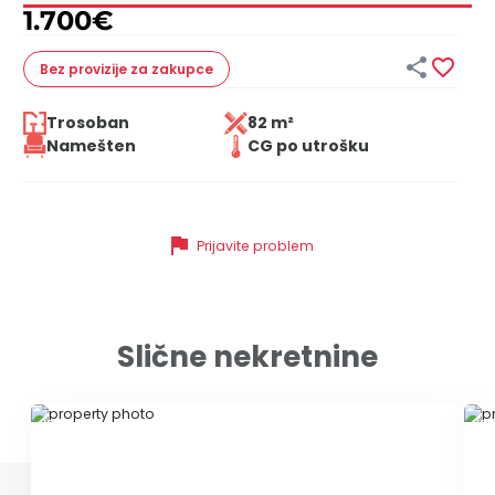
1.700
€


Bez provizije
za zakupce
Trosoban
82 m²
Namešten
CG po utrošku
flag
Prijavite problem
Slične nekretnine
ID 78509
ID 