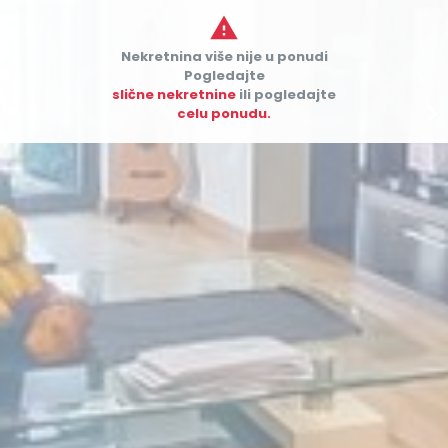

Nekretnina više nije u ponudi
Pogledajte
slične nekretnine
ili pogledajte


celu ponudu.