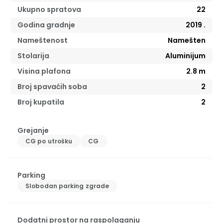
Ukupno spratova
22
Godina gradnje
2019
.
Nameštenost
Namešten
Stolarija
Aluminijum
Visina plafona
2.8
m
Broj spavaćih soba
2
Broj kupatila
2
Grejanje
CG po utrošku
CG
Parking
Slobodan parking zgrade
Dodatni prostor na raspolaganju