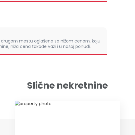
om drugom mestu oglašena sa nižom cenom, koju
ine, niža cena takođe važi i u našoj ponudi.
Slične nekretnine
ID 73062