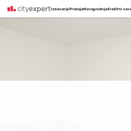
Kreditni sav
Izdavanje
Prodaja
Novogradnja
