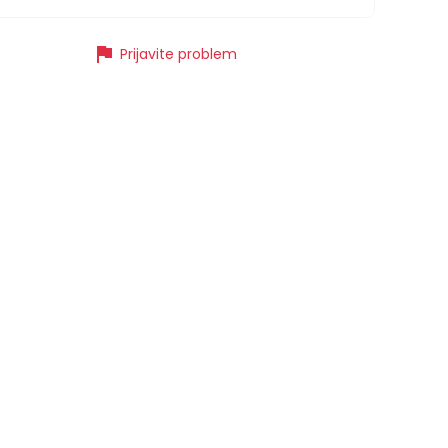
flag
Prijavite problem