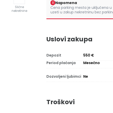
Napomena
i
Slične
Cena parking mesta je uključena u
nekretnine
uzeti u zakup nekretninu bez parki
Uslovi zakupa
Depozit
550 €
Period plaćanja
Mesečno
Dozvoljeni ljubimci
Ne
Troškovi