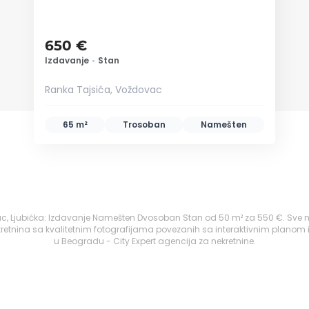
650 €
Izdavanje
•
Stan
Ranka Tajsića, Voždovac
65 m²
Trosoban
Namešten
, Ljubićka: Izdavanje Namešten Dvosoban Stan od 50 m² za 550 €. Sve n
retnina sa kvalitetnim fotografijama povezanih sa interaktivnim planom 
u Beogradu - City Expert agencija za nekretnine.