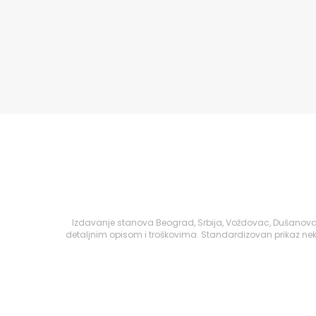
Izdavanje stanova Beograd, Srbija, Voždovac, Dušanovac
detaljnim opisom i troškovima. Standardizovan prikaz nek