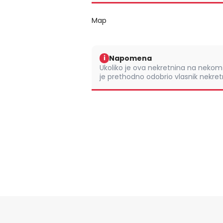
Map
Napomena
i
Ukoliko je ova nekretnina na nek
je prethodno odobrio vlasnik nekretn