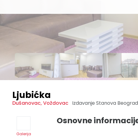
Ljubićka
Dušanovac
,
Voždovac
Izdavanje Stanova
Beogra
Osnovne informacij
Galerija