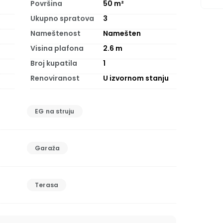
Površina
50
m²
Ukupno spratova
3
Nameštenost
Namešten
Visina plafona
2.6
m
Broj kupatila
1
Renoviranost
U izvornom stanju
EG na struju
Garaža
Terasa