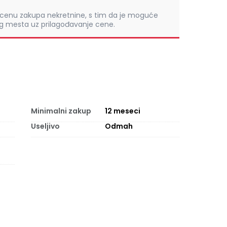
 cenu zakupa nekretnine, s tim da je moguće
ng mesta uz prilagođavanje cene.
Minimalni zakup
12
meseci
Useljivo
Odmah