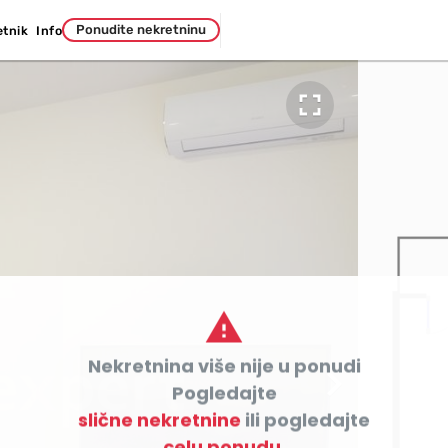
Ponudite nekretninu
etnik
Info


Nekretnina više nije u ponudi

Pogledajte
slične nekretnine
ili pogledajte
celu ponudu.