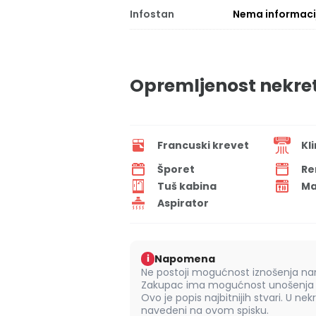
Infostan
Nema informaci
Opremljenost nekre
Francuski krevet
Kl
Šporet
Re
Tuš kabina
Ma
Aspirator
Napomena
i
Ne postoji mogućnost iznošenja nam
Zakupac ima mogućnost unošenja s
Ovo je popis najbitnijih stvari. U nek
navedeni na ovom spisku.