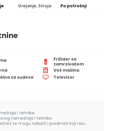
je
Grejanje, Struja
Po potrošnji
tnine
Frižider sa
ima
zamrzivačem
rna
Veš mašina
šina za sudove
Televizor
eštaja i tehnike.
vog nameštaja i tehnike.
retnini se mogu nalaziti i predmeti koji nisu