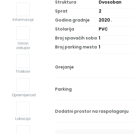
Struktura
Dvosoban
Sprat
2
Godina gradnje
2020
.
Informacije
Stolarija
PVC
Broj spavaćih soba
1
Uslovi
Broj parking mesta
1
zakupa
Grejanje
Troškovi
Parking
Opremljenost
Dodatni prostor na raspolaganju
Lokacija