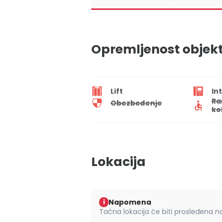
Opremljenost objek
Lift
In
Ra
Obezbeđenje
ko
Lokacija
Napomena
i
Tačna lokacija će biti prosleđena 