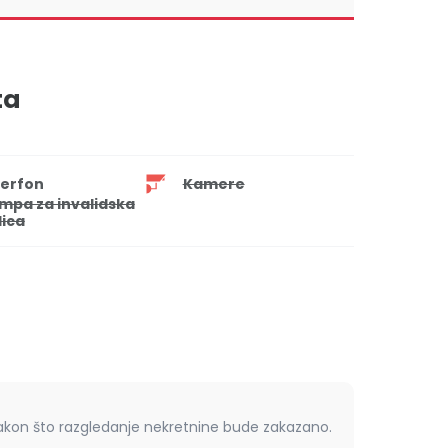
ta
terfon
Kamere
mpa za invalidska
lica
nakon što razgledanje nekretnine bude zakazano.