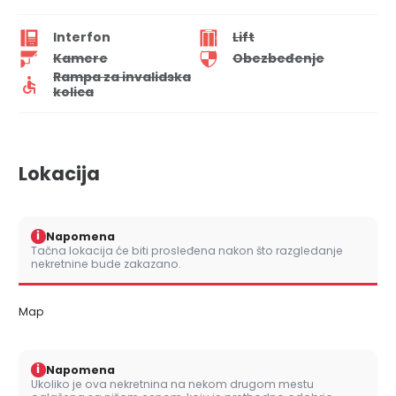
Interfon
Lift
Kamere
Obezbeđenje
Rampa za invalidska
kolica
Lokacija
i
Napomena
Tačna lokacija će biti prosleđena nakon što razgledanje
nekretnine bude zakazano.
Map
i
Napomena
Ukoliko je ova nekretnina na nekom drugom mestu