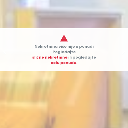

Nekretnina više nije u ponudi


Pogledajte
slične nekretnine
ili pogledajte
celu ponudu.