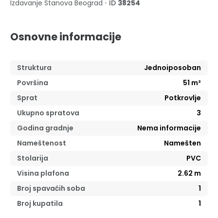
Izdavanje Stanova
Beograd
•
ID
38254
Osnovne informacije
Struktura
Jednoiposoban
Površina
51
m²
Sprat
Potkrovlje
Ukupno spratova
3
Godina gradnje
Nema informacije
Nameštenost
Namešten
Stolarija
PVC
Visina plafona
2.62
m
Broj spavaćih soba
1
Broj kupatila
1