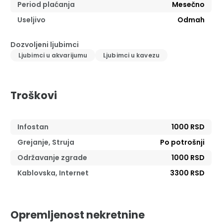
Period plaćanja
Mesečno
Useljivo
Odmah
Dozvoljeni ljubimci
Ljubimci u akvarijumu
Ljubimci u kavezu
Troškovi
Infostan
1000 RSD
Grejanje, Struja
Po potrošnji
Održavanje zgrade
1000 RSD
Kablovska, Internet
3300 RSD
Opremljenost nekretnine