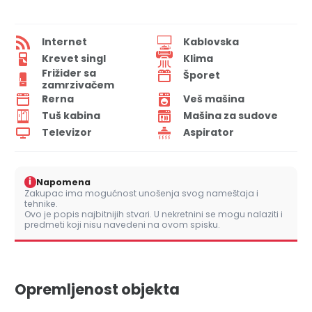
Internet
Kablovska
Krevet singl
Klima
Frižider sa
Šporet
zamrzivačem
Rerna
Veš mašina
Tuš kabina
Mašina za sudove
Televizor
Aspirator
i
Napomena
Zakupac ima mogućnost unošenja svog nameštaja i
tehnike.
Ovo je popis najbitnijih stvari. U nekretnini se mogu nalaziti i
predmeti koji nisu navedeni na ovom spisku.
Opremljenost objekta