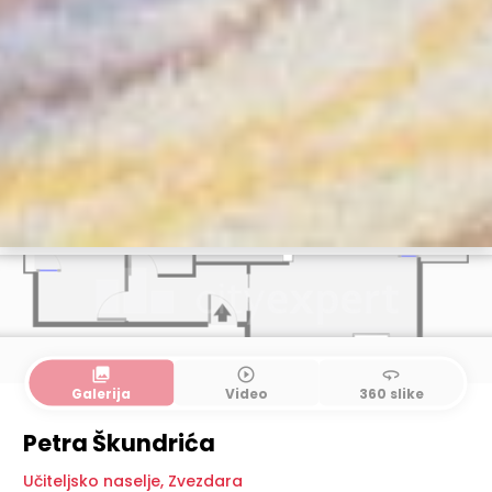
collections
play_circle_outline
360
Galerija
Video
360 slike
Petra Škundrića
Učiteljsko naselje
,
Zvezdara