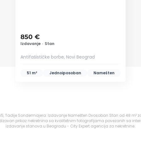
850 €
Izdavanje
•
Stan
Antifašističke borbe, Novi Beograd
51 m²
Jednoiposoban
Namešten
 65, Tadije Sondermajera: Izdavanje Namešten Dvosoban Stan od 48 m² za
izovan prikaz nekretnina sa kvalitetnim fotografijama povezanih sa inte
izdavanje stanova u Beogradu - City Expert agencija za nekretnine.