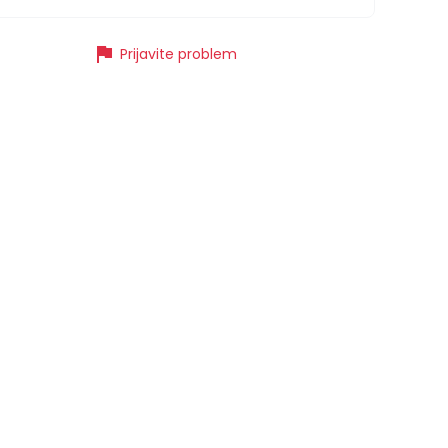
flag
Prijavite problem