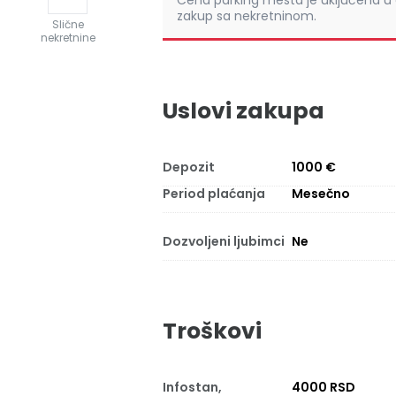
Cena parking mesta je uključena u
zakup sa nekretninom.
Slične
nekretnine
Uslovi zakupa
Depozit
1000 €
Period plaćanja
Mesečno
Dozvoljeni ljubimci
Ne
Troškovi
Infostan,
4000 RSD