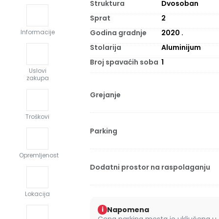
Struktura
Dvosoban
Sprat
2
Godina gradnje
2020
.
Informacije
Stolarija
Aluminijum
Broj spavaćih soba
1
Uslovi
zakupa
Grejanje
Troškovi
Parking
Opremljenost
Dodatni prostor na raspolaganju
Lokacija
Napomena
i