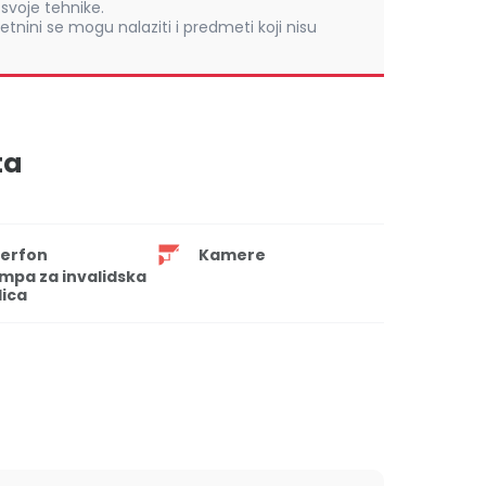
voje tehnike.
retnini se mogu nalaziti i predmeti koji nisu
ta
terfon
Kamere
mpa za invalidska
lica