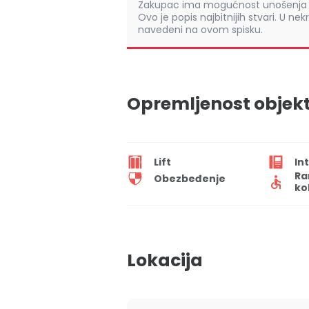
Zakupac ima mogućnost unošenja s
Ovo je popis najbitnijih stvari. U nek
navedeni na ovom spisku.
Opremljenost objek
Lift
In
Ra
Obezbeđenje
ko
Lokacija