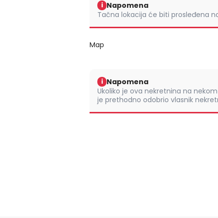
Napomena
i
Tačna lokacija će biti prosleđena 
Map
Napomena
i
Ukoliko je ova nekretnina na nek
je prethodno odobrio vlasnik nekretn