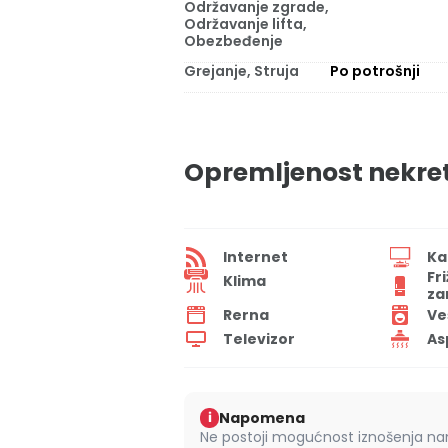
Održavanje zgrade,
Održavanje lifta,
Obezbeđenje
Grejanje, Struja
Po potrošnji
Opremljenost nekre
Internet
Ka
Fr
Klima
za
Rerna
Ve
Televizor
As
Napomena
i
Ne postoji mogućnost iznošenja nam