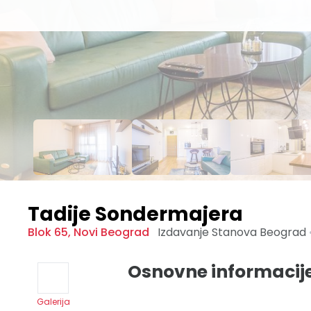
Tadije Sondermajera
Blok 65
,
Novi Beograd
Izdavanje Stanova
Beograd
Osnovne informacij
Galerija