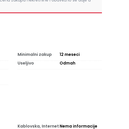
 cenu zakupa nekretnine i obavezno se daje u
Minimalni zakup
12
meseci
Useljivo
Odmah
Kablovska, Internet
Nema informacije