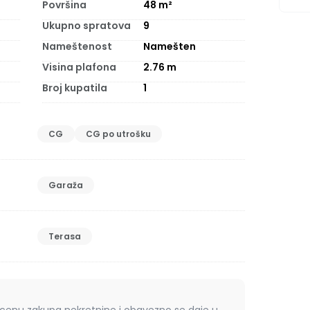
Površina
48
m²
Ukupno spratova
9
Nameštenost
Namešten
Visina plafona
2.76
m
Broj kupatila
1
CG
CG po utrošku
Garaža
Terasa