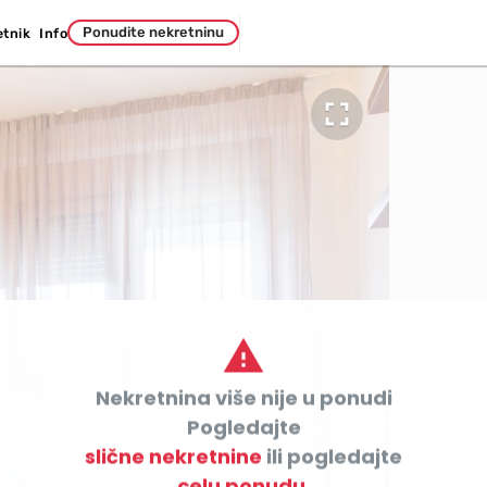
Ponudite nekretninu
etnik
Info


Nekretnina više nije u ponudi

Pogledajte
slične nekretnine
ili pogledajte
celu ponudu.