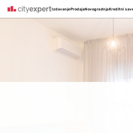
Kreditni sav
Izdavanje
Prodaja
Novogradnja
