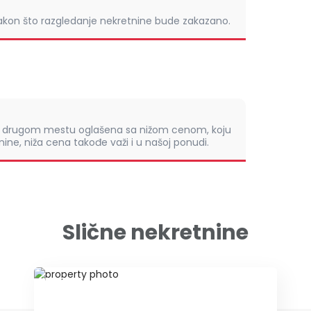
nakon što razgledanje nekretnine bude zakazano.
om drugom mestu oglašena sa nižom cenom, koju
ine, niža cena takođe važi i u našoj ponudi.
Slične nekretnine
ID 35387