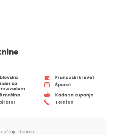
tnine
blovska
Francuski krevet
ižider sa
Šporet
mrzivačem
š mašina
Kada za kupanje
pirator
Telefon
eštaja i tehnike.