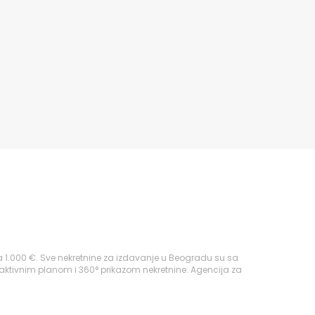
 1.000 €. Sve nekretnine za izdavanje u Beogradu su sa
raktivnim planom i 360° prikazom nekretnine. Agencija za