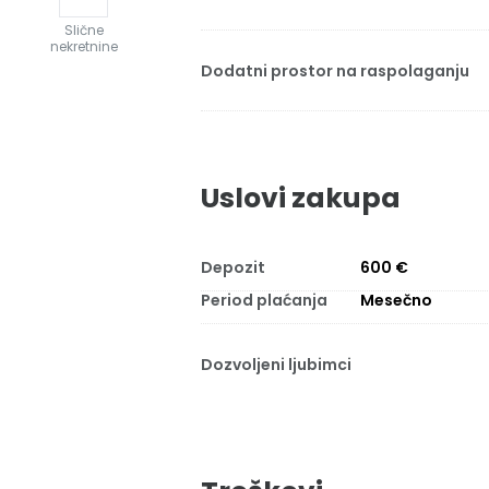
Slične
nekretnine
Dodatni prostor na raspolaganju
Uslovi zakupa
Depozit
600 €
Period plaćanja
Mesečno
Dozvoljeni ljubimci