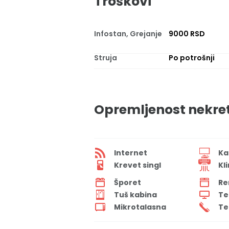
Troškovi
Infostan, Grejanje
9000 RSD
Struja
Po potrošnji
Opremljenost nekre
Internet
Ka
Krevet singl
Kl
Šporet
Re
Tuš kabina
Te
Mikrotalasna
Te