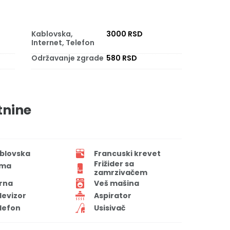
Kablovska,
3000 RSD
Internet, Telefon
Održavanje zgrade
580 RSD
tnine
blovska
Francuski krevet
Frižider sa
ima
zamrzivačem
rna
Veš mašina
levizor
Aspirator
lefon
Usisivač