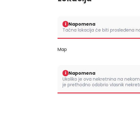
Napomena
i
Tačna lokacija će biti prosleđena 
Map
Napomena
i
Ukoliko je ova nekretnina na nek
je prethodno odobrio vlasnik nekretn