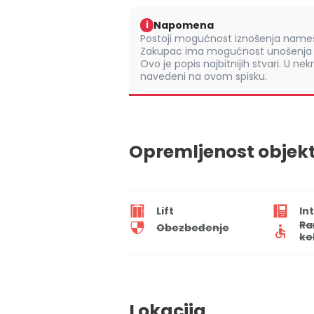
Napomena
i
Postoji mogućnost iznošenja namešt
Zakupac ima mogućnost unošenja s
Ovo je popis najbitnijih stvari. U nek
navedeni na ovom spisku.
Opremljenost objek
Lift
In
Ra
Obezbeđenje
ko
Lokacija