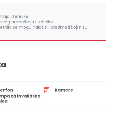
aja i tehnike.
vog nameštaja i tehnike.
retnini se mogu nalaziti i predmeti koji nisu
ta
terfon
Kamere
mpa za invalidska
lica