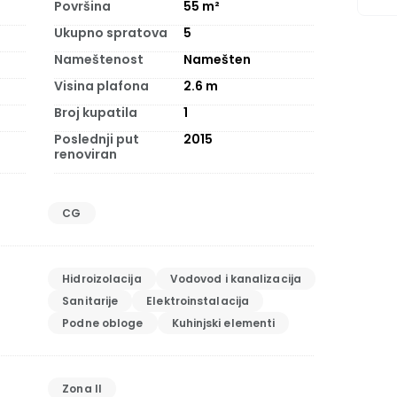
Površina
55
m²
Ukupno spratova
5
Nameštenost
Namešten
Visina plafona
2.6
m
Broj kupatila
1
Poslednji put
2015
renoviran
CG
Hidroizolacija
Vodovod i kanalizacija
Sanitarije
Elektroinstalacija
Podne obloge
Kuhinjski elementi
Zona II