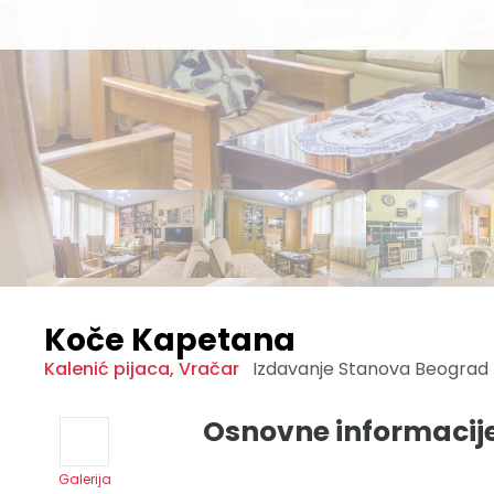
Koče Kapetana
Kalenić pijaca
,
Vračar
Izdavanje Stanova
Beograd
Osnovne informacij
Galerija