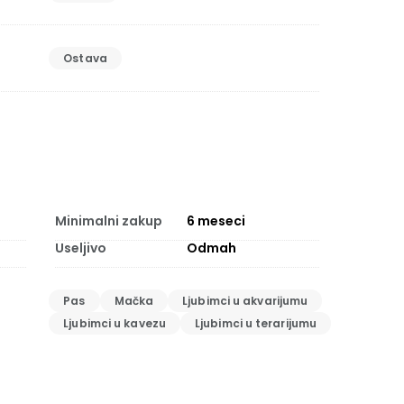
Ostava
Minimalni zakup
6
meseci
Useljivo
Odmah
Pas
Mačka
Ljubimci u akvarijumu
Ljubimci u kavezu
Ljubimci u terarijumu