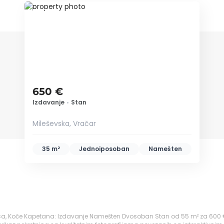
ID 47029
650 €
Izdavanje
•
Stan
Mileševska, Vračar
35 m²
Jednoiposoban
Namešten
jaca, Koče Kapetana: Izdavanje Namešten Dvosoban Stan od 55 m² za 600 €