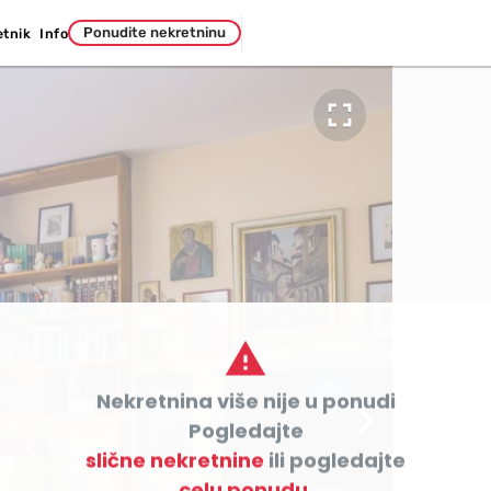
Ponudite nekretninu
etnik
Info


Nekretnina više nije u ponudi

Pogledajte
slične nekretnine
ili pogledajte
celu ponudu.