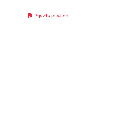
flag
Prijavite problem