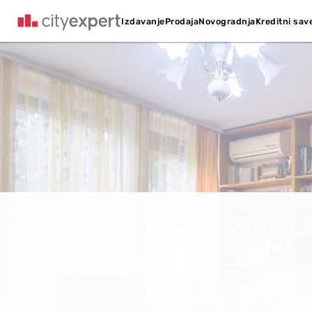
Kreditni sav
Izdavanje
Prodaja
Novogradnja
