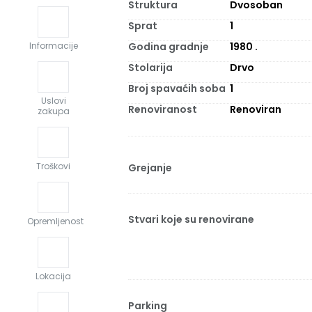
Struktura
Dvosoban
Sprat
1
Godina gradnje
1980
.
Informacije
Stolarija
Drvo
Broj spavaćih soba
1
Uslovi
Renoviranost
Renoviran
zakupa
Troškovi
Grejanje
Stvari koje su renovirane
Opremljenost
Lokacija
Parking