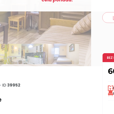
co
BEZ
6
•
ID
39952
e