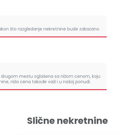
nakon što razgledanje nekretnine bude zakazano.
om drugom mestu oglašena sa nižom cenom, koju
ine, niža cena takođe važi i u našoj ponudi.
Slične nekretnine