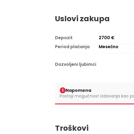
Uslovi zakupa
Depozit
2700 €
Period plaćanja
Mesečno
Dozvoljeni ljubimci
Napomena
i
Postoji mogućnost izdavanja kao po
Troškovi