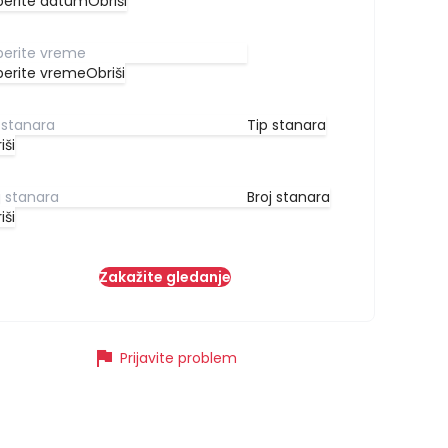
berite datum
Obriši
berite vreme
Obriši
Tip stanara
iši
Broj stanara
iši
Zakažite gledanje
flag
Prijavite problem