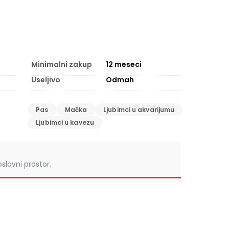
Minimalni zakup
12
meseci
Useljivo
Odmah
Pas
Mačka
Ljubimci u akvarijumu
Ljubimci u kavezu
slovni prostor.