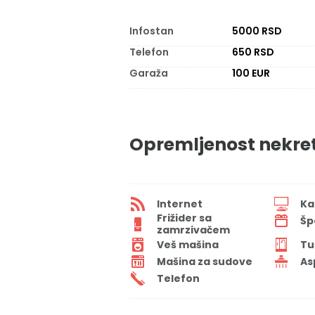
Infostan
5000 RSD
Telefon
650 RSD
Garaža
100 EUR
Opremljenost nekre
Internet
Ka
Frižider sa
Šp
zamrzivačem
Veš mašina
Tu
Mašina za sudove
As
Telefon