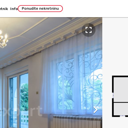
Ponudite nekretninu
etnik
Info

