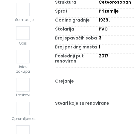
Struktura
Četvorosoban
Sprat
Prizemlje
Godina gradnje
1939
.
Informacije
Stolarija
PVC
Broj spavaćih soba
3
Opis
Broj parking mesta
1
Poslednji put
2017
renoviran
Uslovi
zakupa
Grejanje
Troškovi
Stvari koje su renovirane
Opremljenost