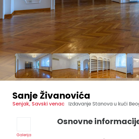
Sanje Živanovića
Senjak
,
Savski venac
Izdavanje Stanova u kući
Beo
Osnovne informacij
Galerija