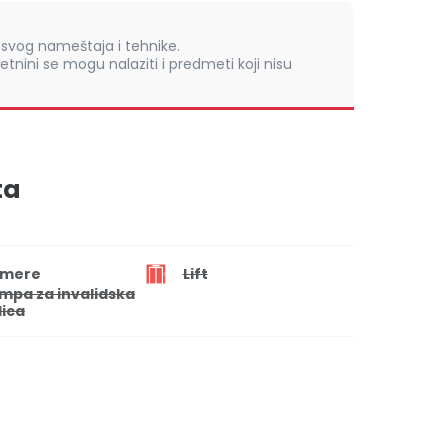
vog nameštaja i tehnike.
retnini se mogu nalaziti i predmeti koji nisu
ta
mere
Lift
mpa za invalidska
lica