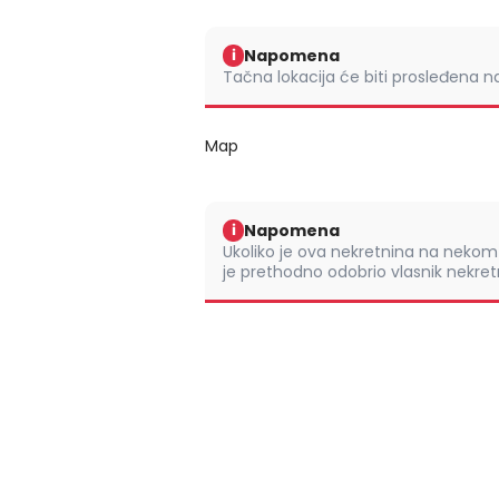
Napomena
i
Tačna lokacija će biti prosleđena 
Map
Napomena
i
Ukoliko je ova nekretnina na nek
je prethodno odobrio vlasnik nekretn