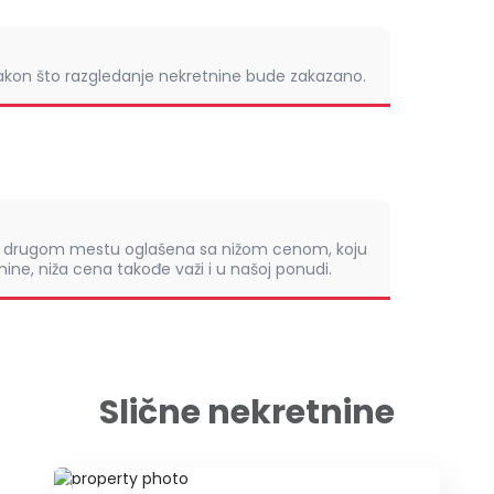
nakon što razgledanje nekretnine bude zakazano.
om drugom mestu oglašena sa nižom cenom, koju
ine, niža cena takođe važi i u našoj ponudi.
Slične nekretnine
ID 44159