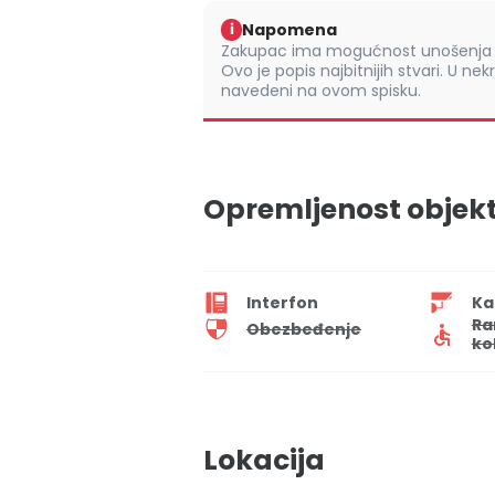
Napomena
i
Zakupac ima mogućnost unošenja s
Ovo je popis najbitnijih stvari. U nek
navedeni na ovom spisku.
Opremljenost objek
Interfon
Ka
Ra
Obezbeđenje
ko
Lokacija