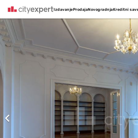
Kreditni sav
Izdavanje
Prodaja
Novogradnja
