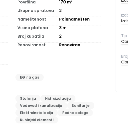
Iza
Površina
170
m²
Ukupno spratova
2
Nameštenost
Polunamešten
Iza
Visina plafona
3
m
Broj kupatila
2
Obr
Renoviranost
Renoviran
Obr
EG na gas
Stolarija
Hidroizolacija
Vodovod i kanalizacija
Sanitarije
Elektroinstalacija
Podne obloge
Kuhinjski elementi