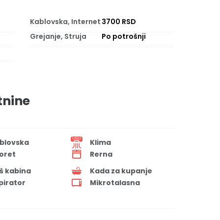
Kablovska, Internet
3700 RSD
Grejanje, Struja
Po potrošnji
tnine
blovska
Klima
oret
Rerna
š kabina
Kada za kupanje
pirator
Mikrotalasna