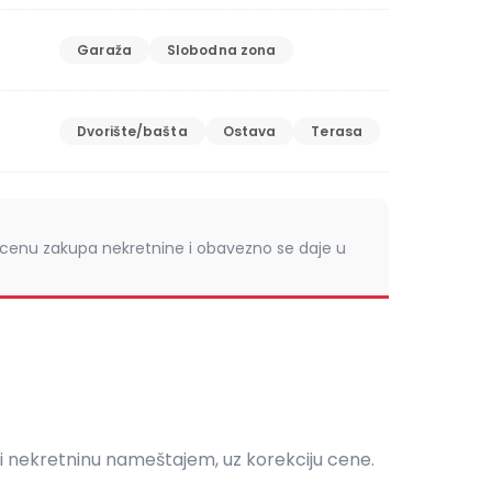
Garaža
Slobodna zona
Dvorište/bašta
Ostava
Terasa
 cenu zakupa nekretnine i obavezno se daje u
 nekretninu nameštajem, uz korekciju cene.