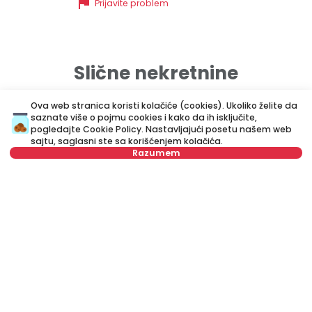
flag
Prijavite problem
Slične nekretnine
Ova web stranica koristi kolačiće (cookies). Ukoliko želite da
ID 72546
ID 
saznate više o pojmu cookies i kako da ih isključite,
pogledajte
Cookie Policy
. Nastavljajući posetu našem web
sajtu, saglasni ste sa korišćenjem kolačića.
Razumem
Nije u ponudi
650 €
6
Izdavanje
•
Stan
Iz
Kneza Miloša, Savski venac
Lj
36 m²
Jednosoban
Namešten