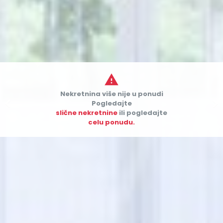

Nekretnina više nije u ponudi


Pogledajte
slične nekretnine
ili pogledajte
celu ponudu.