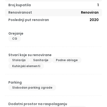
Broj kupatila
1
Renoviranost
Renoviran
Poslednji put renoviran
2020
Grejanje
CG
Stvari koje su renovirane
Stolarija
Sanitarije
Podne obloge
Kuhinjski elementi
Parking
Slobodan parking zgrade
Dodatni prostor na raspolaganju