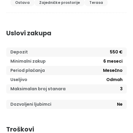
Ostava
Zajedničke prostorije
Terasa
Uslovi zakupa
Depozit
550 €
Minimalni zakup
6
meseci
Period plaćanja
Mesečno
Useljivo
Odmah
Maksimalan broj stanara
3
Dozvoljeni ljubimci
Ne
Troškovi