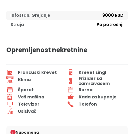
Infostan, Grejanje
9000 RSD
Struja
Po potrošnji
Opremljenost nekretnine
Francuski krevet
Krevet singl
Frižider sa
Klima
zamrzivačem
Šporet
Rerna
Veš mašina
Kada za kupanje
Televizor
Telefon
Usisivač
i
Napomena