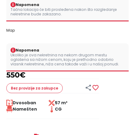
i
Napomena
Tačna lokacija će biti prosleđena nakon što razgledanje
nekretnine bude zakazano.
Map
i
Napomena
Ukoliko je ova nekretnina na nekom drugom mestu
oglašena sa nižom cenom, koju je prethodno odobrio
vlasnik nekretnine, niža cena takođe važi i u našoj ponudi.
550
€


Bez provizije
za zakupce
Dvosoban
57 m²
Namešten
CG