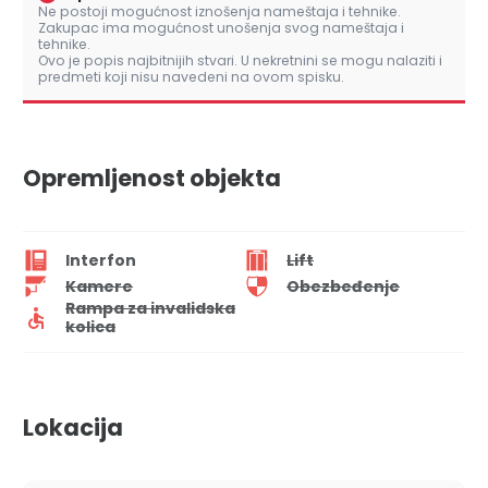
Ne postoji mogućnost iznošenja nameštaja i tehnike.
Zakupac ima mogućnost unošenja svog nameštaja i
tehnike.
Ovo je popis najbitnijih stvari. U nekretnini se mogu nalaziti i
predmeti koji nisu navedeni na ovom spisku.
Opremljenost objekta
Interfon
Lift
Kamere
Obezbeđenje
Rampa za invalidska
kolica
Lokacija