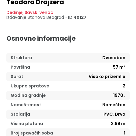
Teodora Drajzera
Dedinje
,
Savski venac
Izdavanje Stanova
Beograd
•
ID
40127
Osnovne informacije
Struktura
Dvosoban
Površina
57
m²
Sprat
Visoko prizemlje
Ukupno spratova
2
Godina gradnje
1970
.
Nameštenost
Namešten
Stolarija
PVC, Drvo
Visina plafona
2.99
m
Broj spavaćih soba
1