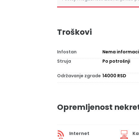
Troškovi
Infostan
Nema informaci
Struja
Po potrošnji
Održavanje zgrade
14000 RSD
Opremljenost nekre
Internet
Ka