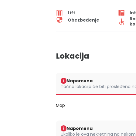
Lift
In
Ra
Obezbeđenje
ko
Lokacija
Napomena
i
Tačna lokacija će biti prosleđena 
Map
Napomena
i
Ukoliko je ova nekretnina na nek