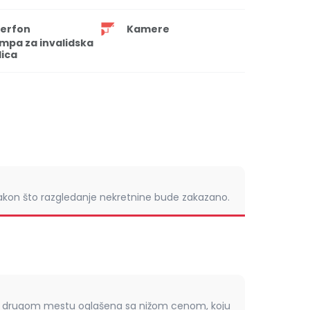
terfon
Kamere
mpa za invalidska
lica
nakon što razgledanje nekretnine bude zakazano.
om drugom mestu oglašena sa nižom cenom, koju