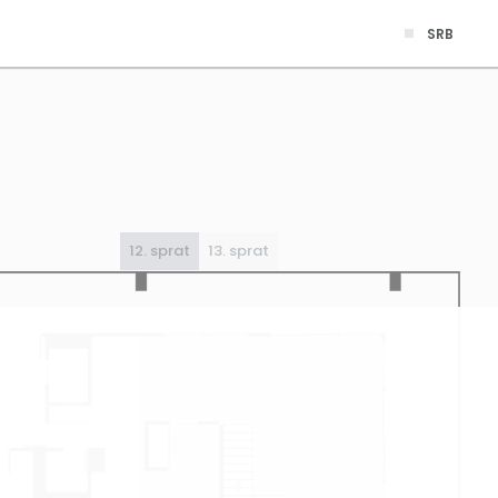
SRB
12. sprat
13. sprat