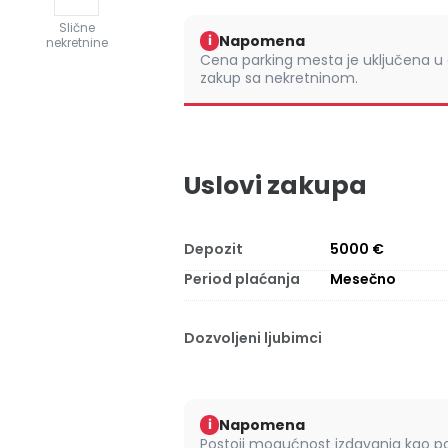
Slične
Napomena
i
nekretnine
Cena parking mesta je uključena u
zakup sa nekretninom.
Uslovi zakupa
Depozit
5000 €
Period plaćanja
Mesečno
Dozvoljeni ljubimci
Napomena
i
Postoji mogućnost izdavanja kao po