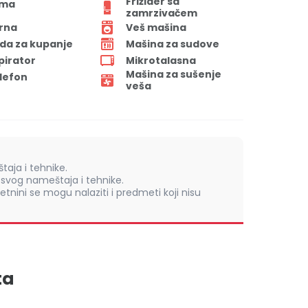
Frižider sa
ima
zamrzivačem
rna
Veš mašina
da za kupanje
Mašina za sudove
pirator
Mikrotalasna
Mašina za sušenje
lefon
veša
aja i tehnike.
vog nameštaja i tehnike.
retnini se mogu nalaziti i predmeti koji nisu
ta