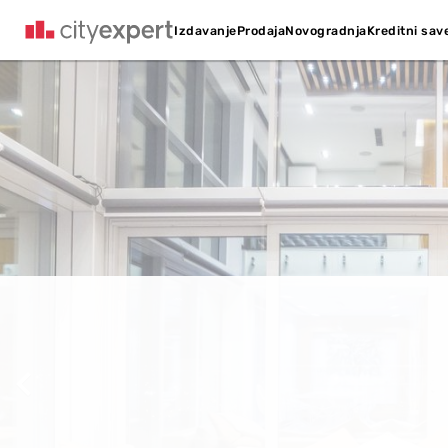
Kreditni sav
Izdavanje
Prodaja
Novogradnja
