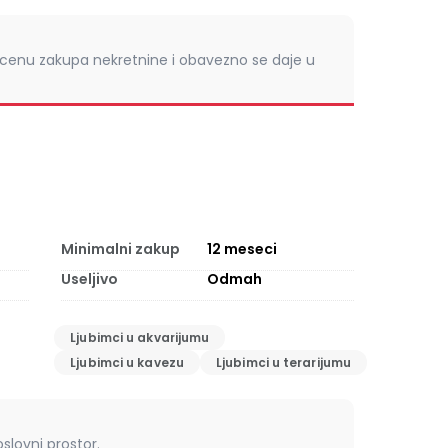
 cenu zakupa nekretnine i obavezno se daje u
Minimalni zakup
12
meseci
Useljivo
Odmah
Ljubimci u akvarijumu
Ljubimci u kavezu
Ljubimci u terarijumu
slovni prostor.