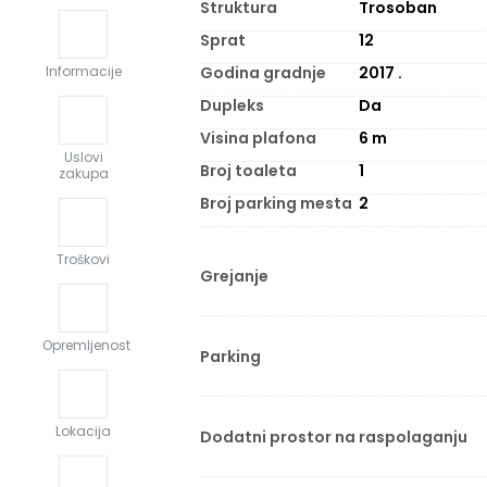
Struktura
Trosoban
Sprat
12
Godina gradnje
2017
.
Informacije
Dupleks
Da
Visina plafona
6
m
Uslovi
Broj toaleta
1
zakupa
Broj parking mesta
2
Troškovi
Grejanje
Opremljenost
Parking
Lokacija
Dodatni prostor na raspolaganju