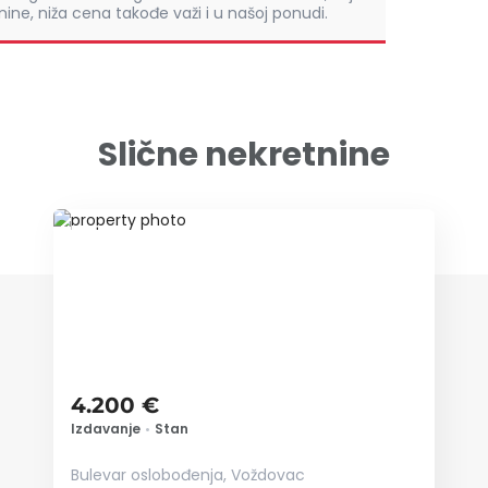
ine, niža cena takođe važi i u našoj ponudi.
Slične nekretnine
ID 79148
4.200 €
Izdavanje
•
Stan
Bulevar oslobođenja, Voždovac