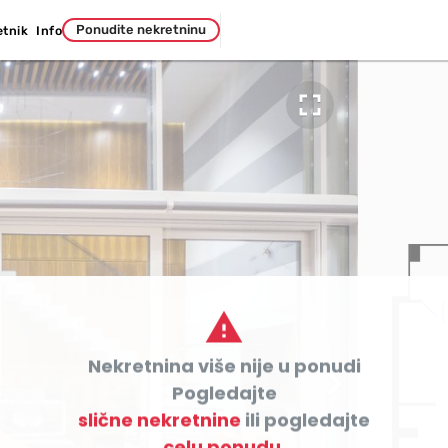
Ponudite nekretninu
etnik
Info


Nekretnina više nije u ponudi

Pogledajte
slične nekretnine
ili pogledajte
celu ponudu.