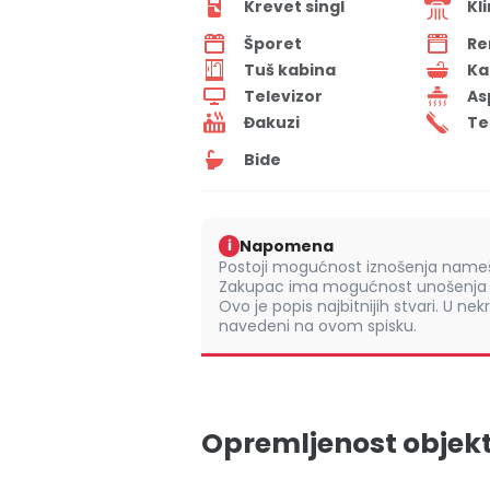
Krevet singl
Kl
Šporet
Re
Tuš kabina
Ka
Televizor
As
Đakuzi
Te
Bide
Napomena
i
Postoji mogućnost iznošenja namešt
Zakupac ima mogućnost unošenja s
Ovo je popis najbitnijih stvari. U nek
navedeni na ovom spisku.
Opremljenost objek