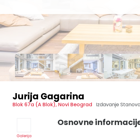
Jurija Gagarina
Blok 67a (A Blok)
,
Novi Beograd
Izdavanje Stanov
Osnovne informacij
Galerija