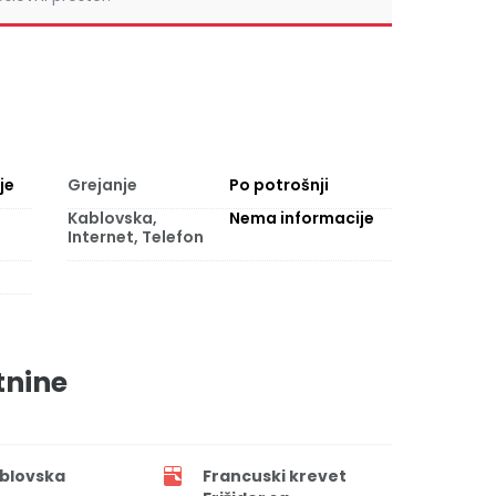
je
Grejanje
Po potrošnji
Kablovska,
Nema informacije
Internet, Telefon
tnine
blovska
Francuski krevet