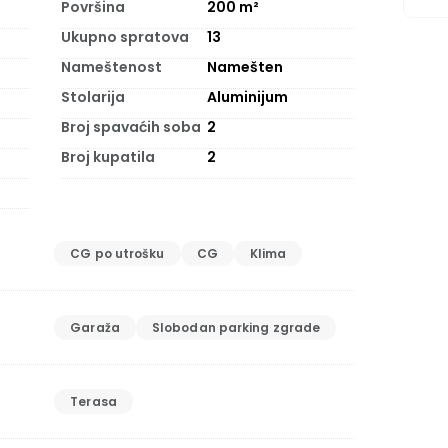
Površina
200
m²
Ukupno spratova
13
Nameštenost
Namešten
Stolarija
Aluminijum
Broj spavaćih soba
2
Broj kupatila
2
CG po utrošku
CG
Klima
Garaža
Slobodan parking zgrade
Terasa