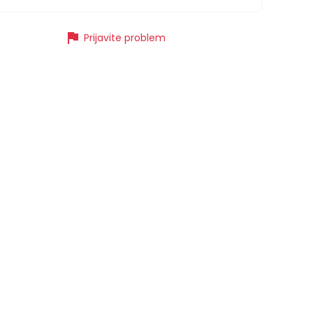
flag
Prijavite problem