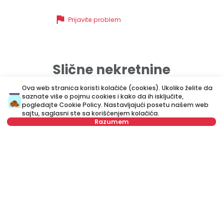
flag
Prijavite problem
Slične nekretnine
Ova web stranica koristi kolačiće (cookies). Ukoliko želite da
saznate više o pojmu cookies i kako da ih isključite,
ID 78971
ID 
pogledajte
Cookie Policy
. Nastavljajući posetu našem web
sajtu, saglasni ste sa korišćenjem kolačića.
Razumem
Nije u ponudi
750 €
5
Izdavanje
•
Stan
Iz
Cvetanova ćuprija, Zvezdara
Z