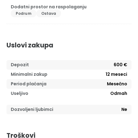
Dodatni prostor na raspolaganju
Podrum
Ostava
Uslovi zakupa
Depozit
600 €
Minimalni zakup
12
meseci
Period plaćanja
Mesečno
Useljivo
Odmah
Dozvoljeni ljubimci
Ne
Troškovi