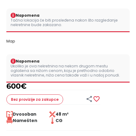
i
Napomena
Tačna lokacija će biti prosleđena nakon što razgledanje
nekretnine bude zakazano.
Map
i
Napomena
Ukoliko je ova nekretnina na nekom drugom mestu
oglašena sa nižom cenom, koju je prethodno odobrio
vlasnik nekretnine, niža cena takođe važi i u našoj ponudi.
600
€


Bez provizije
za zakupce
Dvosoban
48 m²
Namešten
CG