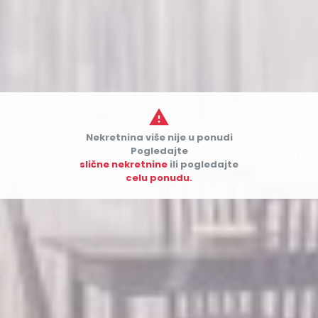

Nekretnina više nije u ponudi


Pogledajte
slične nekretnine
ili pogledajte
celu ponudu.