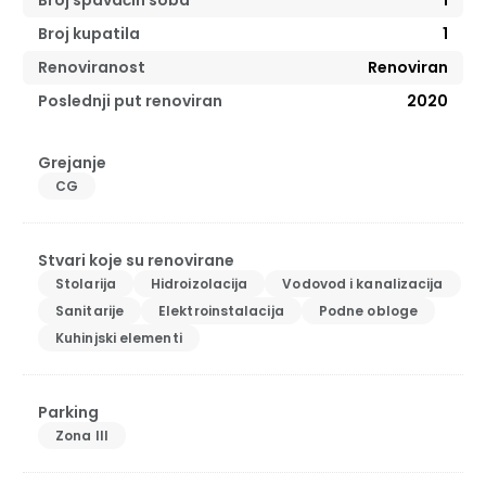
Broj spavaćih soba
1
Broj kupatila
1
Renoviranost
Renoviran
Poslednji put renoviran
2020
Grejanje
CG
Stvari koje su renovirane
Stolarija
Hidroizolacija
Vodovod i kanalizacija
Sanitarije
Elektroinstalacija
Podne obloge
Kuhinjski elementi
Parking
Zona III