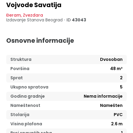
Vojvode Savatija
Đeram
,
Zvezdara
Izdavanje Stanova
Beograd
•
ID
43043
Osnovne informacije
Struktura
Dvosoban
Površina
48
m²
Sprat
2
Ukupno spratova
5
Godina gradnje
Nema informacije
Nameštenost
Namešten
Stolarija
PVC
Visina plafona
2.6
m