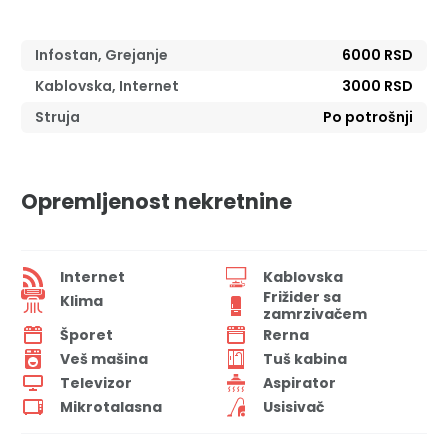
Infostan, Grejanje
6000 RSD
Kablovska, Internet
3000 RSD
Struja
Po potrošnji
Opremljenost nekretnine
Internet
Kablovska
Frižider sa
Klima
zamrzivačem
Šporet
Rerna
Veš mašina
Tuš kabina
Televizor
Aspirator
Mikrotalasna
Usisivač