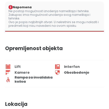
i
Napomena
Ne postoji mogućnost iznošenja nameštaja i tehnike.
Zakupac ima mogućnost unošenja svog nameštaja i
tehnike.
Ovo je popis najbitnijih stvari. U nekretnini se mogu nalaziti i
predmeti koji nisu navedeni na ovom spisku.
Opremljenost objekta
Lift
Interfon
Kamere
Obezbeđenje
Rampa za invalidska
kolica
Lokacija