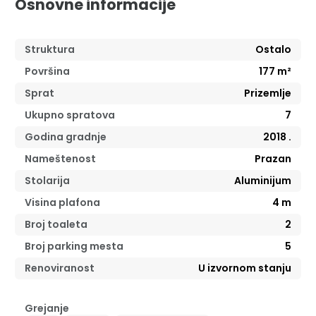
Osnovne informacije
Struktura
Ostalo
Površina
177
m²
Sprat
Prizemlje
Ukupno spratova
7
Godina gradnje
2018
.
Nameštenost
Prazan
Stolarija
Aluminijum
Visina plafona
4
m
Broj toaleta
2
Broj parking mesta
5
Renoviranost
U izvornom stanju
Grejanje