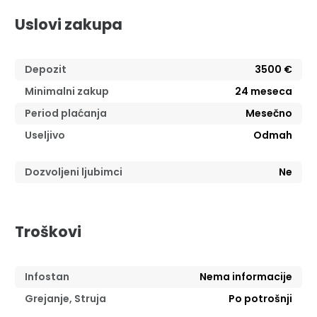
Uslovi zakupa
Depozit
3500 €
Minimalni zakup
24
meseca
Period plaćanja
Mesečno
Useljivo
Odmah
Dozvoljeni ljubimci
Ne
Troškovi
Infostan
Nema informacije
Grejanje, Struja
Po potrošnji