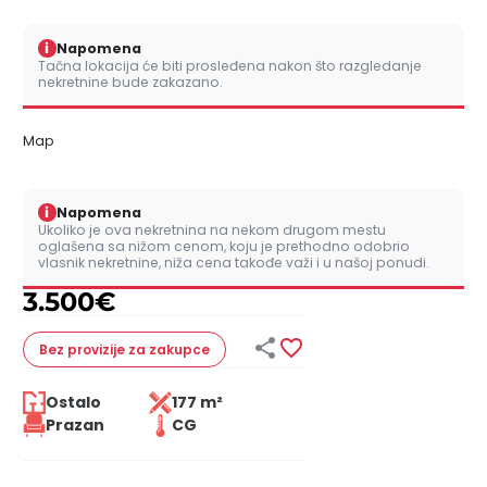
i
Napomena
Tačna lokacija će biti prosleđena nakon što razgledanje
nekretnine bude zakazano.
Map
i
Napomena
Ukoliko je ova nekretnina na nekom drugom mestu
oglašena sa nižom cenom, koju je prethodno odobrio
vlasnik nekretnine, niža cena takođe važi i u našoj ponudi.
3.500
€


Bez provizije
za zakupce
Ostalo
177 m²
Prazan
CG