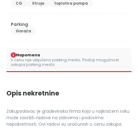
CG
Struja
toplotna pumpa
Parking
Garaža
i
Napomena
U cenu nije uključeno parking mesto. Postoji mogućnost
zakupa parking mesta.
Opis nekretnine
Zakupodavac je građevinska firma koja u najkraćem roku
može završiti radove na zidovima i podovima
nepokretnosti. Ovi radovi su uračunati u cenu zakupa.