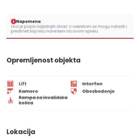
i
Napomena
Ovo je popis najbitnijih stvari. U nekretnini se mogu nalaziti i
predmeti koji nisu navedeni na ovom spisku.
Opremljenost objekta
Lift
Interfon
Kamere
Obezbeđenje
Rampa za invalidska
kolica
Lokacija