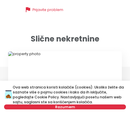
flag
Prijavite problem
Slične nekretnine
ID 77728
Ova web stranica koristi kolačiće (cookies). Ukoliko želite da
saznate više o pojmu cookies i kako da ih isključite,
pogledajte
Cookie Policy
. Nastavljajući posetu našem web
2.700 €
sajtu, saglasni ste sa korišćenjem kolačića.
Razumem
Izdavanje
•
Lokal
Prote Mateje, Vračar
Nije u ponudi