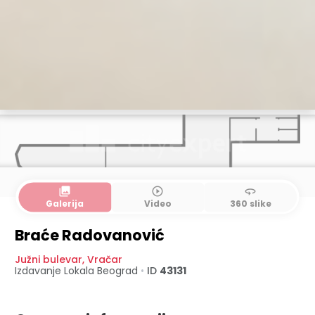
collections
play_circle_outline
360
Galerija
Video
360 slike
Braće Radovanović
Južni bulevar
,
Vračar
Izdavanje Lokala
Beograd
•
ID
43131