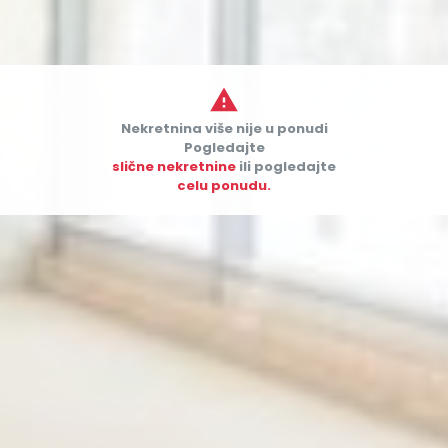

Nekretnina više nije u ponudi


Pogledajte
slične nekretnine
ili pogledajte
celu ponudu.