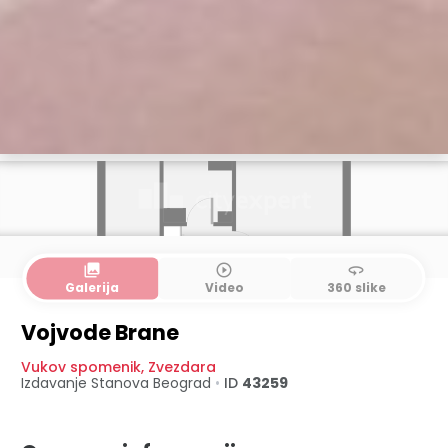
collections
play_circle_outline
360
Galerija
Video
360 slike
Vojvode Brane
Vukov spomenik
,
Zvezdara
Izdavanje Stanova
Beograd
•
ID
43259