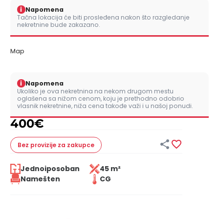
i
Napomena
Tačna lokacija će biti prosleđena nakon što razgledanje
nekretnine bude zakazano.
Map
i
Napomena
Ukoliko je ova nekretnina na nekom drugom mestu
oglašena sa nižom cenom, koju je prethodno odobrio
vlasnik nekretnine, niža cena takođe važi i u našoj ponudi.
400
€


Bez provizije
za zakupce
Jednoiposoban
45 m²
Namešten
CG