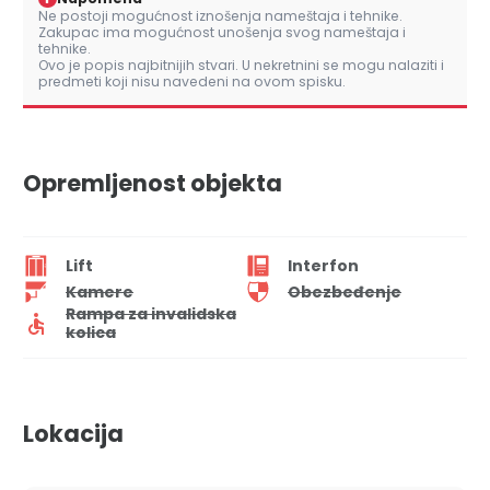
Ne postoji mogućnost iznošenja nameštaja i tehnike.
Zakupac ima mogućnost unošenja svog nameštaja i
tehnike.
Ovo je popis najbitnijih stvari. U nekretnini se mogu nalaziti i
predmeti koji nisu navedeni na ovom spisku.
Opremljenost objekta
Lift
Interfon
Kamere
Obezbeđenje
Rampa za invalidska
kolica
Lokacija