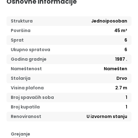
Osnovne informacije
Struktura
Jednoiposoban
Površina
45
m²
Sprat
6
Ukupno spratova
6
Godina gradnje
1987
.
Nameštenost
Namešten
Stolarija
Drvo
Visina plafona
2.7
m
Broj spavaćih soba
1
Broj kupatila
1
Renoviranost
U izvornom stanju
Grejanje