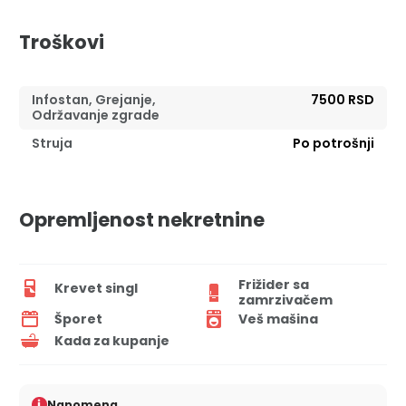
Troškovi
Infostan, Grejanje,
7500 RSD
Održavanje zgrade
Struja
Po potrošnji
Opremljenost nekretnine
Frižider sa
Krevet singl
zamrzivačem
Šporet
Veš mašina
Kada za kupanje
i
Napomena