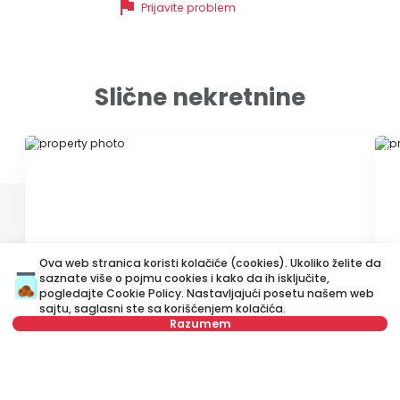
flag
Prijavite problem
Slične nekretnine
ID 77382
ID
Ova web stranica koristi kolačiće (cookies). Ukoliko želite da
saznate više o pojmu cookies i kako da ih isključite,
340 €
4
pogledajte
Cookie Policy
. Nastavljajući posetu našem web
sajtu, saglasni ste sa korišćenjem kolačića.
Izdavanje
•
Stan
Iz
Razumem
Rableova, Zvezdara
Lj
Nije u ponudi
43 m²
Dvosoban
Namešten