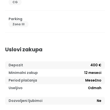
CG
Parking
Zona III
Uslovi zakupa
Depozit
400 €
Minimalni zakup
12
meseci
Period plaćanja
Mesečno
Useljivo
Odmah
Dozvoljeni ljubimci
Ne