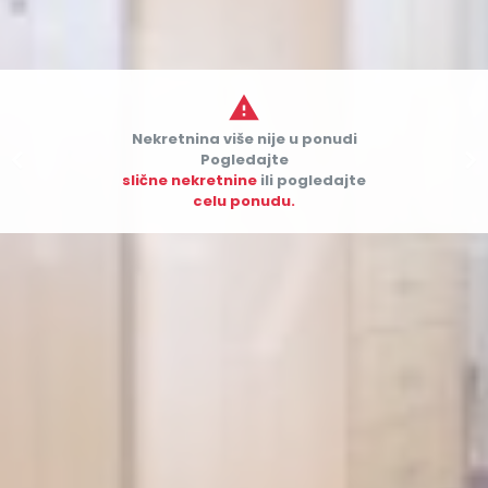

Nekretnina više nije u ponudi


Pogledajte
slične nekretnine
ili pogledajte
celu ponudu.