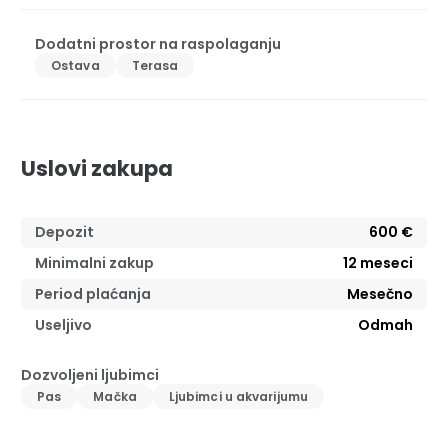
Dodatni prostor na raspolaganju
Ostava
Terasa
Uslovi zakupa
Depozit
600 €
Minimalni zakup
12
meseci
Period plaćanja
Mesečno
Useljivo
Odmah
Dozvoljeni ljubimci
Pas
Mačka
Ljubimci u akvarijumu