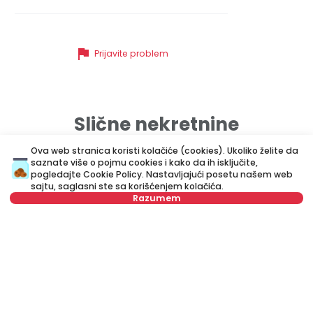
flag
Prijavite problem
Slične nekretnine
Ova web stranica koristi kolačiće (cookies). Ukoliko želite da
saznate više o pojmu cookies i kako da ih isključite,
ID 79650
ID 
pogledajte
Cookie Policy
. Nastavljajući posetu našem web
sajtu, saglasni ste sa korišćenjem kolačića.
Razumem
Nije u ponudi
500 €
6
Izdavanje
•
Stan
Iz