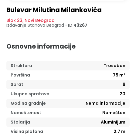
Bulevar Milutina Milankovića
Blok 23
,
Novi Beograd
Izdavanje Stanova
Beograd
•
ID
43267
Osnovne informacije
Struktura
Trosoban
Površina
75
m²
Sprat
9
Ukupno spratova
20
Godina gradnje
Nema informacije
Nameštenost
Namešten
Stolarija
Aluminijum
Visina plafona
2.7
m