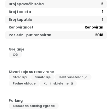
Broj spavaćih soba
2
Broj toaleta
1
Broj kupatila
1
Renoviranost
Renoviran
Poslednji put renoviran
2018
Grejanje
CG
Stvari koje su renovirane
Stolarija
Sanitarije
Elektroinstalacija
Podne obloge
Kuhinjski elementi
Parking
Slobodan parking zgrade