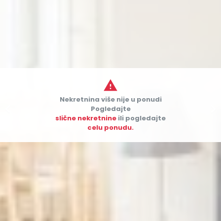

Nekretnina više nije u ponudi


Pogledajte
slične nekretnine
ili pogledajte
celu ponudu.