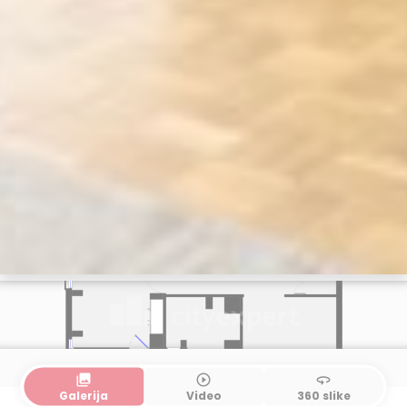
collections
play_circle_outline
360
Galerija
Video
360 slike