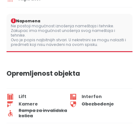
i
Napomena
Ne postoji mogućnost iznošenja nameštaja i tehnike.
Zakupac ima mogućnost unošenja svog nameštaja i
tehnike.
Ovo je popis najbitnijih stvari. U nekretnini se mogu nalaziti i
predmeti koji nisu navedeni na ovom spisku.
Opremljenost objekta
Lift
Interfon
Kamere
Obezbeđenje
Rampa za invalidska
kolica