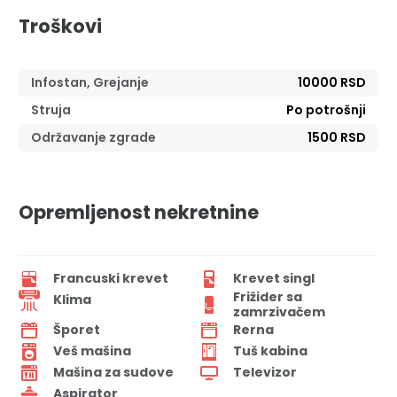
Troškovi
Infostan, Grejanje
10000 RSD
Struja
Po potrošnji
Održavanje zgrade
1500 RSD
Opremljenost nekretnine
Francuski krevet
Krevet singl
Frižider sa
Klima
zamrzivačem
Šporet
Rerna
Veš mašina
Tuš kabina
Mašina za sudove
Televizor
Aspirator