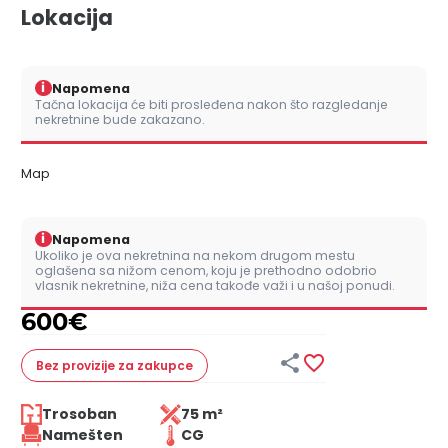
Lokacija
i
Napomena
Tačna lokacija će biti prosleđena nakon što razgledanje
nekretnine bude zakazano.
Map
i
Napomena
Ukoliko je ova nekretnina na nekom drugom mestu
oglašena sa nižom cenom, koju je prethodno odobrio
vlasnik nekretnine, niža cena takođe važi i u našoj ponudi.
600
€


Bez provizije
za zakupce
Trosoban
75 m²
Namešten
CG