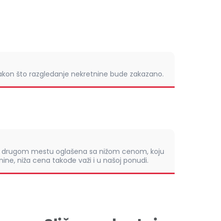
nakon što razgledanje nekretnine bude zakazano.
om drugom mestu oglašena sa nižom cenom, koju
ine, niža cena takođe važi i u našoj ponudi.