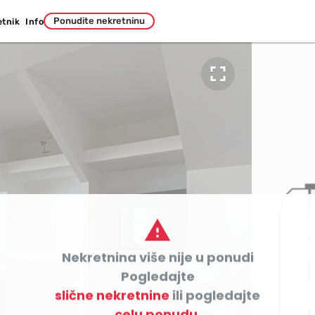
Ponudite nekretninu
etnik
Info


Nekretnina više nije u ponudi

Pogledajte
slične nekretnine
ili pogledajte
celu ponudu.