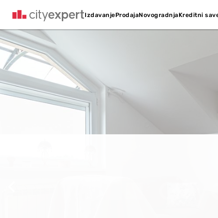
Kreditni sav
Izdavanje
Prodaja
Novogradnja
