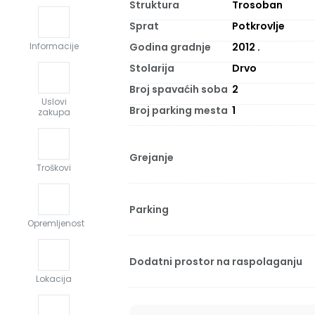
Struktura
Trosoban
Sprat
Potkrovlje
Godina gradnje
2012
.
Informacije
Stolarija
Drvo
Broj spavaćih soba
2
Uslovi
Broj parking mesta
1
zakupa
Grejanje
Troškovi
Parking
Opremljenost
Dodatni prostor na raspolaganju
Lokacija