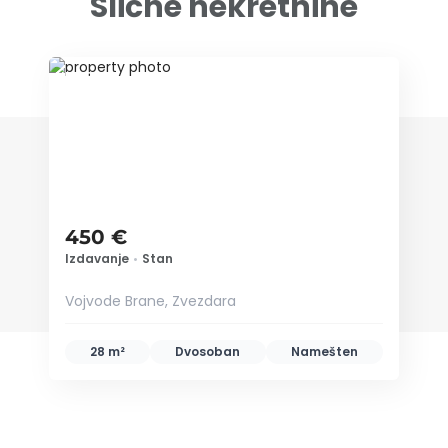
Slične nekretnine
ID 79691
450 €
Izdavanje
•
Stan
Vojvode Brane, Zvezdara
28 m²
Dvosoban
Namešten