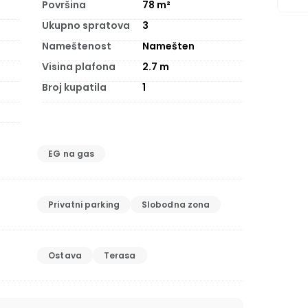
Površina
78
m²
Ukupno spratova
3
Nameštenost
Namešten
Visina plafona
2.7
m
Broj kupatila
1
EG na gas
Privatni parking
Slobodna zona
Ostava
Terasa