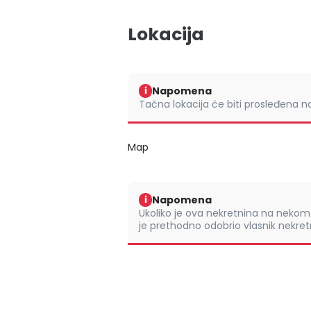
Lokacija
Napomena
i
Tačna lokacija će biti prosleđena 
Map
Napomena
i
Ukoliko je ova nekretnina na nek
je prethodno odobrio vlasnik nekretn