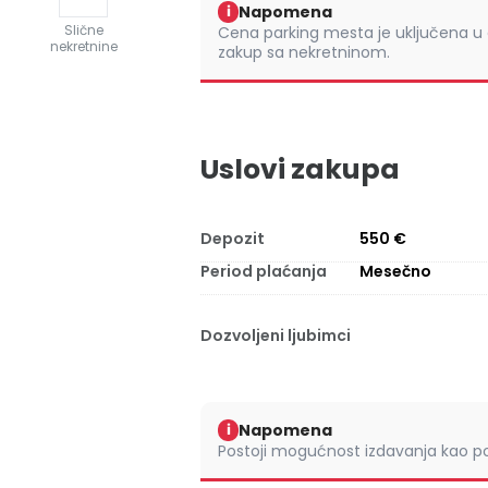
Napomena
i
Slične
Cena parking mesta je uključena u
nekretnine
zakup sa nekretninom.
Uslovi zakupa
Depozit
550 €
Period plaćanja
Mesečno
Dozvoljeni ljubimci
Napomena
i
Postoji mogućnost izdavanja kao po