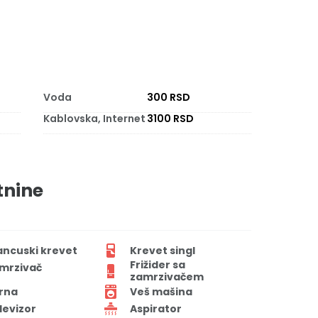
Voda
300 RSD
Kablovska, Internet
3100 RSD
tnine
ancuski krevet
Krevet singl
Frižider sa
mrzivač
zamrzivačem
rna
Veš mašina
levizor
Aspirator