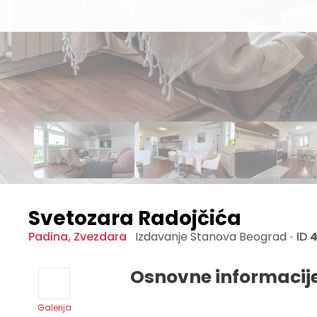
Svetozara Radojčića
Padina
,
Zvezdara
Izdavanje Stanova
Beograd
•
ID
Osnovne informacij
Galerija