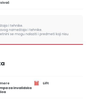
isivač
aja i tehnike.
vog nameštaja i tehnike.
retnini se mogu nalaziti i predmeti koji nisu
ta
mere
Lift
mpa za invalidska
lica