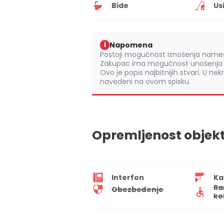
Bide
Us
Napomena
i
Postoji mogućnost iznošenja namešt
Zakupac ima mogućnost unošenja s
Ovo je popis najbitnijih stvari. U nek
navedeni na ovom spisku.
Opremljenost objek
Interfon
Ka
Ra
Obezbeđenje
ko