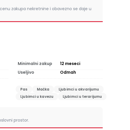
 cenu zakupa nekretnine i obavezno se daje u
Minimalni zakup
12
meseci
Useljivo
Odmah
Pas
Mačka
Ljubimci u akvarijumu
Ljubimci u kavezu
Ljubimci u terarijumu
slovni prostor.