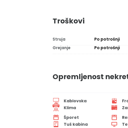
Troškovi
Struja
Po potrošnji
Grejanje
Po potrošnji
Opremljenost nekre
Kablovska
Fr
Klima
Za
Šporet
Re
Tuš kabina
Te