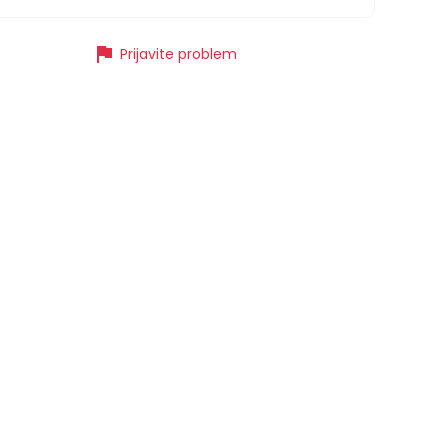
flag
Prijavite problem